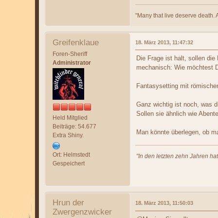
"Many that live deserve death. 
Greifenklaue
18. März 2013, 11:47:32
Foren-Sheriff
Die Frage ist halt, sollen d
Administrator
mechanisch: Wie möchtest Du
Fantasysetting mit römischen
Ganz wichtig ist noch, was d
Sollen sie ähnlich wie Abent
Held Mitglied
Beiträge: 54.677
Man könnte überlegen, ob ma
Extra Shiny.
Ort: Helmstedt
"In den letzten zehn Jahren ha
Gespeichert
Hrun der
18. März 2013, 11:50:03
Zwergenzwicker