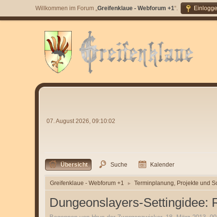
Willkommen im Forum „
Greifenklaue - Webforum +1
“.
Einlogg
07. August 2026, 09:10:02
Übersicht
Suche
Kalender
Greifenklaue - Webforum +1
Terminplanung, Projekte und S
►
Dungeonslayers-Settingidee: