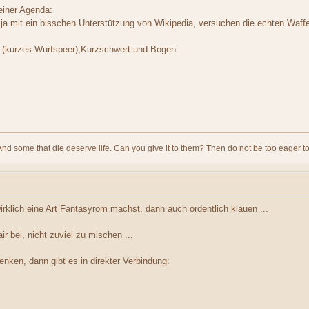
einer Agenda:
ja mit ein bisschen Unterstützung von Wikipedia, versuchen die echten Waf
 (kurzes Wurfspeer),Kurzschwert und Bogen.
And some that die deserve life. Can you give it to them? Then do not be too eager to
wirklich eine Art Fantasyrom machst, dann auch ordentlich klauen ...
ir bei, nicht zuviel zu mischen ...
nken, dann gibt es in direkter Verbindung: