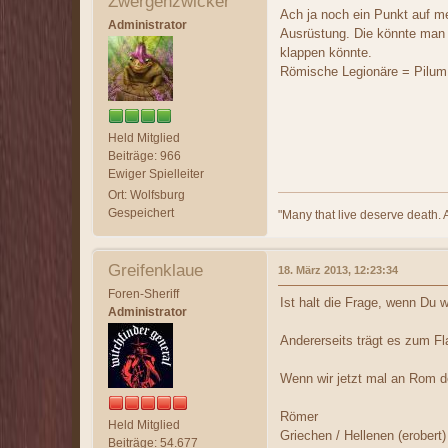
Zwergenzwicker
Ach ja noch ein Punkt auf m
Administrator
Ausrüstung. Die könnte man 
klappen könnte.
Römische Legionäre = Pilum
Held Mitglied
Beiträge: 966
Ewiger Spielleiter
Ort: Wolfsburg
Gespeichert
"Many that live deserve death. 
Greifenklaue
18. März 2013, 12:23:34
Foren-Sheriff
Ist halt die Frage, wenn Du 
Administrator
Andererseits trägt es zum Fla
Wenn wir jetzt mal an Rom de
Römer
Held Mitglied
Griechen / Hellenen (erobert)
Beiträge: 54.677