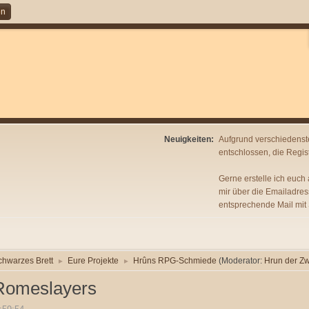
en
Neuigkeiten:
Aufgrund verschiedenst
entschlossen, die Regist
Gerne erstelle ich euch
mir über die Emailadres
entsprechende Mail mit
chwarzes Brett
Eure Projekte
Hrûns RPG-Schmiede
(Moderator:
Hrun der Z
►
►
 Romeslayers