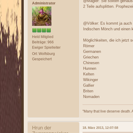
@Magier: Sie sollten genaus
Administrator
2 Teile aufsplitten. Prophez
@Völker: Es kommt ja auch a
Indischen Mönch und einen k
Held Mitglied
Möglichkeiten, die ich jetzt s
Beiträge: 966
Römer
Ewiger Spielleiter
Germanen
Ort: Wolfsburg
Griechen
Gespeichert
Chinesen
Hunnen
Kelten
Wikinger
Gallier
Briten
Nomaden
"Many that live deserve death. 
Hrun der
18. März 2013, 12:07:58