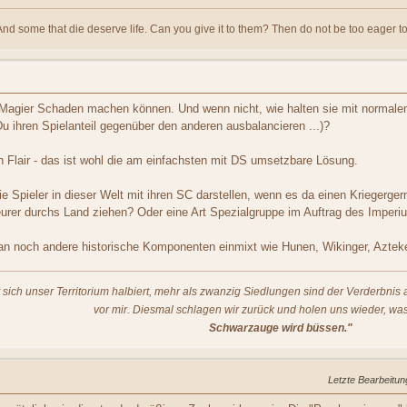
And some that die deserve life. Can you give it to them? Then do not be too eager to
ie Magier Schaden machen können. Und wenn nicht, wie halten sie mit normalen 
 ihren Spielanteil gegenüber den anderen ausbalancieren ...)?
 Flair - das ist wohl die am einfachsten mit DS umsetzbare Lösung.
ie Spieler in dieser Welt mit ihren SC darstellen, wenn es da einen Kriegerg
eurer durchs Land ziehen? Oder eine Art Spezialgruppe im Auftrag des Imper
n noch andere historische Komponenten einmixt wie Hunen, Wikinger, Azteke
t sich unser Territorium halbiert, mehr als zwanzig Siedlungen sind der Verderbni
vor mir. Diesmal schlagen wir zurück und holen uns wieder, was
Schwarzauge wird büssen."
Letzte Bearbeitun