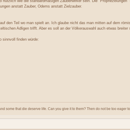
o nützlich wie die standardmäßigen Zauberwirker sein. Die "Prophezeiungen
eiungen anstatt Zauber, Odems anstatt Zielzauber.
uf den Teil wo man spielt an. Ich glaube nicht das man mitten auf dem römi
eltischen Adligen trifft. Aber es soll an der Völkerauswahl auch etwas brei
o sinnvoll finden würde:
And some that die deserve life. Can you give it to them? Then do not be too eager to