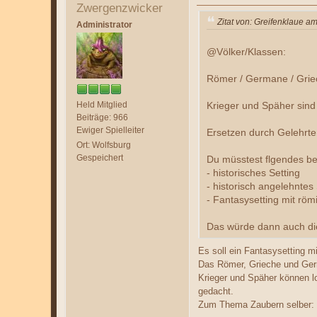
Zwergenzwicker
Zitat von: Greifenklaue a
Administrator
@Völker/Klassen:
Römer / Germane / Griec
Held Mitglied
Krieger und Späher sind 
Beiträge: 966
Ewiger Spielleiter
Ersetzen durch Gelehrt
Ort: Wolfsburg
Gespeichert
Du müsstest flgendes be
- historisches Setting
- historisch angelehntes 
- Fantasysetting mit röm
Das würde dann auch die
Es soll ein Fantasysetting m
Das Römer, Grieche und Ger
Krieger und Späher können lo
gedacht.
Zum Thema Zaubern selber: I