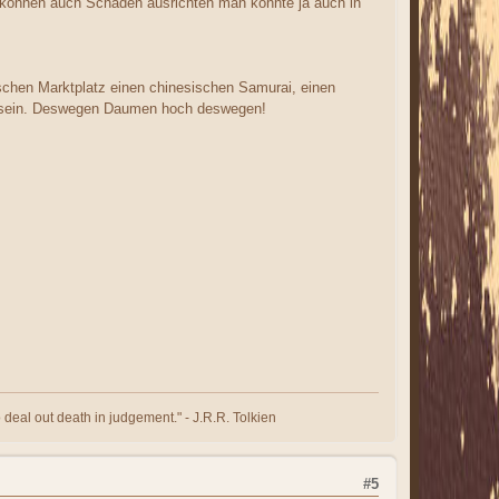
" können auch Schaden ausrichten man könnte ja auch in
schen Marktplatz einen chinesischen Samurai, einen
ter sein. Deswegen Daumen hoch deswegen!
 deal out death in judgement." - J.R.R. Tolkien
#5