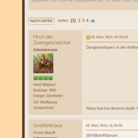
Begonnen von Hrun der Zwergenzwicker, 18. März 2013, 00
1
2
3
4
Seiten
NACH UNTEN
Hrun der
18. März 2013, 00:59:54
Zwergenzwicker
Dungeonslayers in der Antik
Administrator
Held Mitglied
Beiträge: 966
Ewiger Spielleiter
Ort: Wolfsburg
Gespeichert
"Many that live deserve death. 
Greifenklaue
18. März 2013, 11:33:32
Foren-Sheriff
@Völker/Klassen: