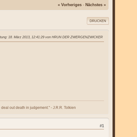
« Vorheriges
-
Nächstes »
DRUCKEN
itung
: 18. März 2013, 12:41:29 von HRUN DER ZWERGENZWICKER
 deal out death in judgement." - J.R.R. Tolkien
#1