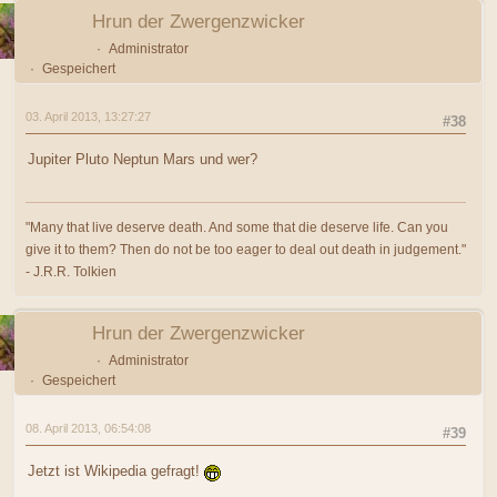
Hrun der Zwergenzwicker
Administrator
Gespeichert
03. April 2013, 13:27:27
#38
Jupiter Pluto Neptun Mars und wer?
"Many that live deserve death. And some that die deserve life. Can you
give it to them? Then do not be too eager to deal out death in judgement."
- J.R.R. Tolkien
Hrun der Zwergenzwicker
Administrator
Gespeichert
08. April 2013, 06:54:08
#39
Jetzt ist Wikipedia gefragt!