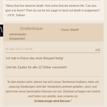
"Many that live deserve death. And some that die deserve life. Can you
give it to them? Then do not be too eager to deal out death in judgement."
- J.R.R. Tolkien
Greifenklaue
Foren-Sheriff
Administrator
Gespeichert
08. April 2013, 17:58:56
#42
Ich hab in Kürze das erste Beispiel fertig!
Und die Zauber für alle 12 Götter vorsortiert!
"In den letzten zehn Jahren hat sich unser Territorium halbiert, mehr als
zwanzig Siedlungen sind der Verderbnis anheim gefallen, doch nun
steht eine neue Generation Grenzer vor mir. Diesmal schlagen wir zurück
und holen uns wieder, was unseres ist.
Schwarzauge wird büssen."