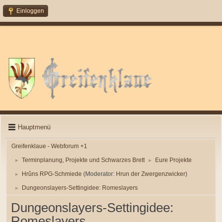
Einloggen
Hauptmenü
Greifenklaue - Webforum +1
Terminplanung, Projekte und Schwarzes Brett
Eure Projekte
►
►
Hrûns RPG-Schmiede
(Moderator:
Hrun der Zwergenzwicker
)
►
Dungeonslayers-Settingidee: Romeslayers
►
Dungeonslayers-Settingidee:
Romeslayers