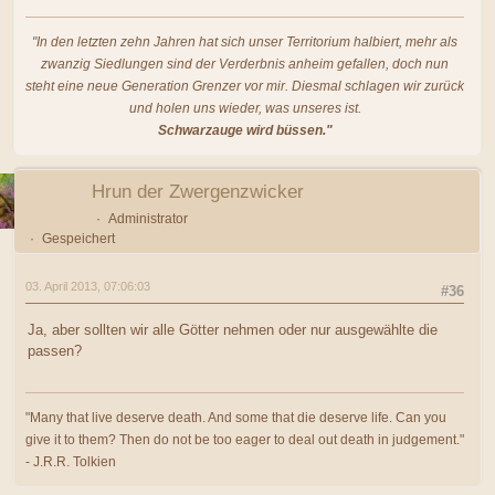
"In den letzten zehn Jahren hat sich unser Territorium halbiert, mehr als
zwanzig Siedlungen sind der Verderbnis anheim gefallen, doch nun
steht eine neue Generation Grenzer vor mir. Diesmal schlagen wir zurück
und holen uns wieder, was unseres ist.
Schwarzauge wird büssen."
Hrun der Zwergenzwicker
Administrator
Gespeichert
03. April 2013, 07:06:03
#36
Ja, aber sollten wir alle Götter nehmen oder nur ausgewählte die
passen?
"Many that live deserve death. And some that die deserve life. Can you
give it to them? Then do not be too eager to deal out death in judgement."
- J.R.R. Tolkien