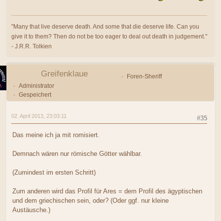
"Many that live deserve death. And some that die deserve life. Can you
give it to them? Then do not be too eager to deal out death in judgement."
- J.R.R. Tolkien
Greifenklaue
Foren-Sheriff
Administrator
Gespeichert
02. April 2013, 23:03:11
#35
Das meine ich ja mit romisiert.
Demnach wären nur römische Götter wählbar.
(Zumindest im ersten Schritt)
Zum anderen wird das Profil für Ares = dem Profil des ägyptischen
und dem griechischen sein, oder? (Oder ggf. nur kleine
Austäusche.)