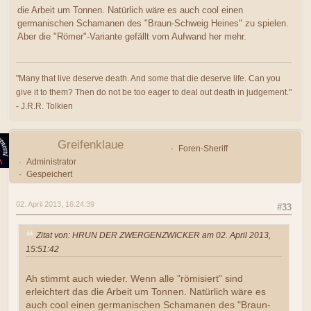
die Arbeit um Tonnen. Natürlich wäre es auch cool einen
germanischen Schamanen des "Braun-Schweig Heines" zu spielen.
Aber die "Römer"-Variante gefällt vom Aufwand her mehr.
"Many that live deserve death. And some that die deserve life. Can you
give it to them? Then do not be too eager to deal out death in judgement."
- J.R.R. Tolkien
Greifenklaue
Foren-Sheriff
Administrator
Gespeichert
02. April 2013, 16:24:39
#33
Zitat von: HRUN DER ZWERGENZWICKER am 02. April 2013,
15:51:42
Ah stimmt auch wieder. Wenn alle "römisiert" sind
erleichtert das die Arbeit um Tonnen. Natürlich wäre es
auch cool einen germanischen Schamanen des "Braun-