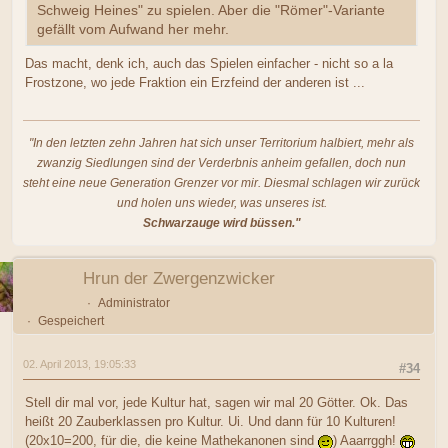
Schweig Heines" zu spielen. Aber die "Römer"-Variante
gefällt vom Aufwand her mehr.
Das macht, denk ich, auch das Spielen einfacher - nicht so a la
Frostzone, wo jede Fraktion ein Erzfeind der anderen ist ...
"In den letzten zehn Jahren hat sich unser Territorium halbiert, mehr als
zwanzig Siedlungen sind der Verderbnis anheim gefallen, doch nun
steht eine neue Generation Grenzer vor mir. Diesmal schlagen wir zurück
und holen uns wieder, was unseres ist.
Schwarzauge wird büssen."
Hrun der Zwergenzwicker
Administrator
Gespeichert
02. April 2013, 19:05:33
#34
Stell dir mal vor, jede Kultur hat, sagen wir mal 20 Götter. Ok. Das
heißt 20 Zauberklassen pro Kultur. Ui. Und dann für 10 Kulturen!
(20x10=200, für die, die keine Mathekanonen sind
) Aaarrggh!