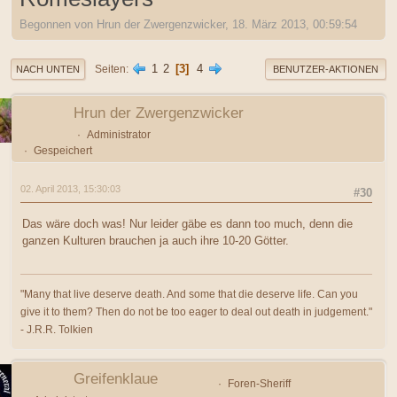
Begonnen von Hrun der Zwergenzwicker, 18. März 2013, 00:59:54
1
2
3
4
Seiten
NACH UNTEN
BENUTZER-AKTIONEN
Hrun der Zwergenzwicker
Administrator
Gespeichert
02. April 2013, 15:30:03
#30
Das wäre doch was! Nur leider gäbe es dann too much, denn die
ganzen Kulturen brauchen ja auch ihre 10-20 Götter.
"Many that live deserve death. And some that die deserve life. Can you
give it to them? Then do not be too eager to deal out death in judgement."
- J.R.R. Tolkien
Greifenklaue
Foren-Sheriff