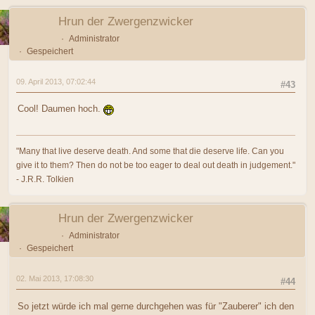
Hrun der Zwergenzwicker
Administrator
Gespeichert
09. April 2013, 07:02:44
#43
Cool! Daumen hoch.
"Many that live deserve death. And some that die deserve life. Can you
give it to them? Then do not be too eager to deal out death in judgement."
- J.R.R. Tolkien
Hrun der Zwergenzwicker
Administrator
Gespeichert
02. Mai 2013, 17:08:30
#44
So jetzt würde ich mal gerne durchgehen was für "Zauberer" ich den