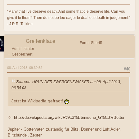
"Many that live deserve death. And some that die deserve life. Can you
give it to them? Then do not be too eager to deal out death in judgement."
- J.R.R. Tolkien
Greifenklaue
Foren-Sheriff
Administrator
Gespeichert
08. April 2013, 09:39:52
#40
Zitat von: HRUN DER ZWERGENZWICKER am 08. April 2013,
06:54:08
Jetzt ist Wikipedia gefragt!
->
http://de.wikipedia.org/wiki/R%C3%B6mische_G%C3%B6tter
Jupiter - Göttervater, zuständig für Blitz, Donner und Luft Adler,
Blitzbündel, Zepter