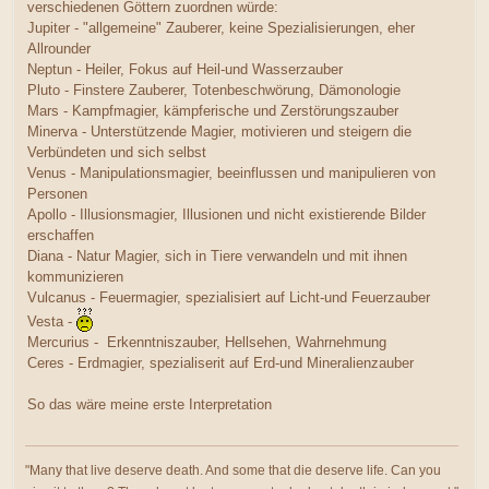
verschiedenen Göttern zuordnen würde:
Jupiter - "allgemeine" Zauberer, keine Spezialisierungen, eher
Allrounder
Neptun - Heiler, Fokus auf Heil-und Wasserzauber
Pluto - Finstere Zauberer, Totenbeschwörung, Dämonologie
Mars - Kampfmagier, kämpferische und Zerstörungszauber
Minerva - Unterstützende Magier, motivieren und steigern die
Verbündeten und sich selbst
Venus - Manipulationsmagier, beeinflussen und manipulieren von
Personen
Apollo - Illusionsmagier, Illusionen und nicht existierende Bilder
erschaffen
Diana - Natur Magier, sich in Tiere verwandeln und mit ihnen
kommunizieren
Vulcanus - Feuermagier, spezialisiert auf Licht-und Feuerzauber
Vesta -
Mercurius - Erkenntniszauber, Hellsehen, Wahrnehmung
Ceres - Erdmagier, spezialiserit auf Erd-und Mineralienzauber
So das wäre meine erste Interpretation
"Many that live deserve death. And some that die deserve life. Can you