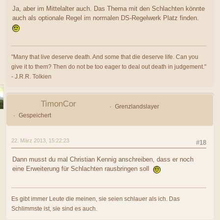
Ja, aber im Mittelalter auch. Das Thema mit den Schlachten könnte
auch als optionale Regel im normalen DS-Regelwerk Platz finden.
"Many that live deserve death. And some that die deserve life. Can you
give it to them? Then do not be too eager to deal out death in judgement."
- J.R.R. Tolkien
TimonCor
Grenzlandslayer
Gespeichert
22. März 2013, 15:22:23
#18
Dann musst du mal Christian Kennig anschreiben, dass er noch
eine Erweiterung für Schlachten rausbringen soll
Es gibt immer Leute die meinen, sie seien schlauer als ich. Das
Schlimmste ist, sie sind es auch.