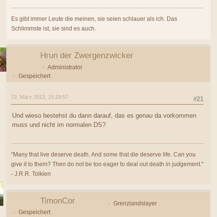
Es gibt immer Leute die meinen, sie seien schlauer als ich. Das
Schlimmste ist, sie sind es auch.
Hrun der Zwergenzwicker
Administrator
Gespeichert
22. März 2013, 15:29:57
#21
Und wieso bestehst du dann darauf, das es genau da vorkommen
muss und nicht im normalen DS?
"Many that live deserve death. And some that die deserve life. Can you
give it to them? Then do not be too eager to deal out death in judgement."
- J.R.R. Tolkien
TimonCor
Grenzlandslayer
Gespeichert