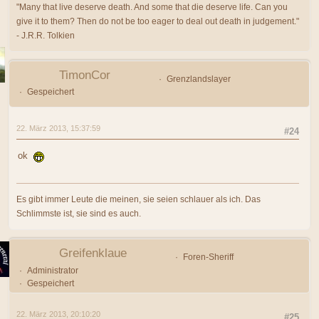
"Many that live deserve death. And some that die deserve life. Can you
give it to them? Then do not be too eager to deal out death in judgement."
- J.R.R. Tolkien
TimonCor
Grenzlandslayer
Gespeichert
22. März 2013, 15:37:59
#24
ok
Es gibt immer Leute die meinen, sie seien schlauer als ich. Das
Schlimmste ist, sie sind es auch.
Greifenklaue
Foren-Sheriff
Administrator
Gespeichert
22. März 2013, 20:10:20
#25