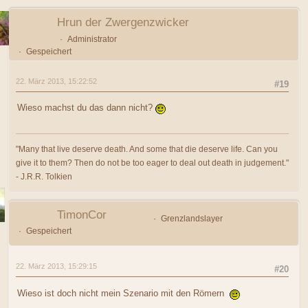
Hrun der Zwergenzwicker
Administrator
Gespeichert
22. März 2013, 15:22:52
#19
Wieso machst du das dann nicht?
"Many that live deserve death. And some that die deserve life. Can you
give it to them? Then do not be too eager to deal out death in judgement."
- J.R.R. Tolkien
TimonCor
Grenzlandslayer
Gespeichert
22. März 2013, 15:29:15
#20
Wieso ist doch nicht mein Szenario mit den Römern