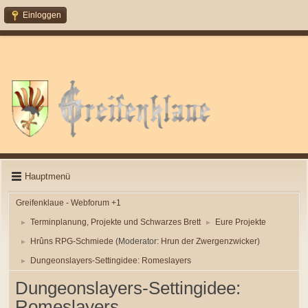
Einloggen
Hauptmenü
Greifenklaue - Webforum +1
Terminplanung, Projekte und Schwarzes Brett
Eure Projekte
►
►
Hrûns RPG-Schmiede
(Moderator:
Hrun der Zwergenzwicker
)
►
Dungeonslayers-Settingidee: Romeslayers
►
Dungeonslayers-Settingidee:
Romeslayers