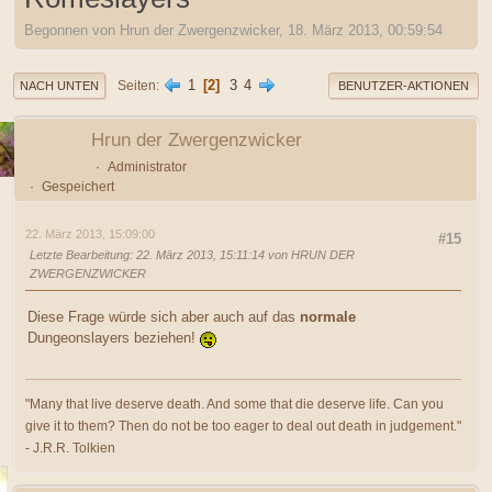
Begonnen von Hrun der Zwergenzwicker, 18. März 2013, 00:59:54
1
2
3
4
Seiten
NACH UNTEN
BENUTZER-AKTIONEN
Hrun der Zwergenzwicker
Administrator
Gespeichert
22. März 2013, 15:09:00
#15
Letzte Bearbeitung
: 22. März 2013, 15:11:14 von HRUN DER
ZWERGENZWICKER
Diese Frage würde sich aber auch auf das
normale
Dungeonslayers beziehen!
"Many that live deserve death. And some that die deserve life. Can you
give it to them? Then do not be too eager to deal out death in judgement."
- J.R.R. Tolkien