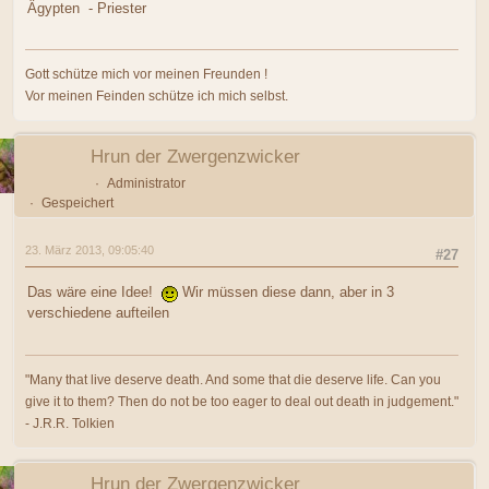
Ägypten - Priester
Gott schütze mich vor meinen Freunden !
Vor meinen Feinden schütze ich mich selbst.
Hrun der Zwergenzwicker
Administrator
Gespeichert
23. März 2013, 09:05:40
#27
Das wäre eine Idee!
Wir müssen diese dann, aber in 3
verschiedene aufteilen
"Many that live deserve death. And some that die deserve life. Can you
give it to them? Then do not be too eager to deal out death in judgement."
- J.R.R. Tolkien
Hrun der Zwergenzwicker