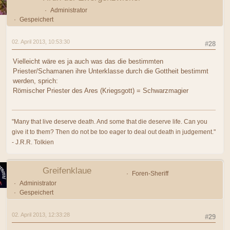
Administrator
Gespeichert
02. April 2013, 10:53:30
#28
Vielleicht wäre es ja auch was das die bestimmten
Priester/Schamanen ihre Unterklasse durch die Gottheit bestimmt
werden, sprich:
Römischer Priester des Ares (Kriegsgott) = Schwarzmagier
"Many that live deserve death. And some that die deserve life. Can you
give it to them? Then do not be too eager to deal out death in judgement."
- J.R.R. Tolkien
Greifenklaue
Foren-Sheriff
Administrator
Gespeichert
02. April 2013, 12:33:28
#29