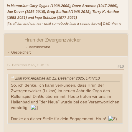
In Memoriam Gary Gygax (1938-2008), Dave Arneson (1947-2009),
Joe Dever (1956-2016), Greg Stafford (1948-2018), Terry K. Amthor
(1958-2021) und Ingo Schulze (1977-2021)
|
It's all fun and games - until somebody fails a saving throw!
| D&D Meme
Hrun der Zwergenzwicker
Administrator
Gespeichert
12. Dezember 2025, 15:01:09
#10
Zitat von: Argamae am 12. Dezember 2025, 14:47:13
So, ich denke, ich kann verkünden, dass Hrun der
Zwergenzwicker (Lukas) im neuen Jahr die Orga des
Rollenspiel-DinGs übernimmt. Heute trafen wir uns im
Hallenbad und "der Neue" wurde bei den Verantwortlichen
vorstellig.
Danke an dieser Stelle für dein Engagement, Hrun!