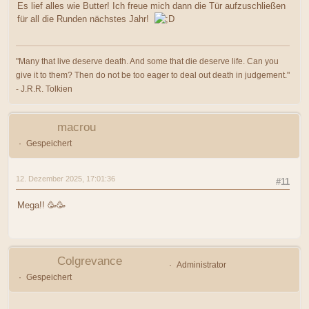
Es lief alles wie Butter! Ich freue mich dann die Tür aufzuschließen
für all die Runden nächstes Jahr!
"Many that live deserve death. And some that die deserve life. Can you
give it to them? Then do not be too eager to deal out death in judgement."
- J.R.R. Tolkien
macrou
Gespeichert
12. Dezember 2025, 17:01:36
#11
Mega!! 🥳🥳
Colgrevance
Administrator
Gespeichert