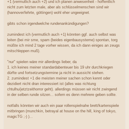
+1 (vermutlich auch +2) und ich planen anwesenheit - hoffentlich
nicht zum letzten male, aber als schlüsselmenschen sind wir
(hannover/lehrte, göttingen) wohl eher ungeeignet.
gibts schon irgendwelche rundenankündigungen?
zumindest ich (vermutlich auch +1) könnten ggf. auch selbst was
leiten (bei mir sme, spam (beides eigenbausysteme) spontan, torg
müßte ich mind 2 tage vorher wissen, da ich dann einiges an zeugs
mitschleppen muß).
"nur" spielen wäre mir allerdings lieber, da
1. ich keines meiner standardabenteuer bis 19 uhr durchkriegen
dürfte und fortsetzungstermine ja nicht in aussicht stehen.
2. zumindest +1 die meisten meiner sachen schon kennt oder
dezidiert nicht dran interessiert ist (alles was richtung
chtulhu/jetztzeithorror geht). allerdings müssen wir nicht zwingend
in der selben runde sitzen... sofern es denn mehrere geben sollte.
notfalls könnten wir auch ein paar rollenspielnahe brett/kartenspiele
mitbringen (munchkin, betrayal at house on the hill, king of tokyo,
magicTG ;-) )...