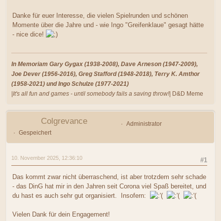
Danke für euer Interesse, die vielen Spielrunden und schönen
Momente über die Jahre und - wie Ingo "Greifenklaue" gesagt hätte
- nice dice!
In Memoriam Gary Gygax (1938-2008), Dave Arneson (1947-2009),
Joe Dever (1956-2016), Greg Stafford (1948-2018), Terry K. Amthor
(1958-2021) und Ingo Schulze (1977-2021)
|
It's all fun and games - until somebody fails a saving throw!
| D&D Meme
Colgrevance
Administrator
Gespeichert
10. November 2025, 12:36:10
#1
Das kommt zwar nicht überraschend, ist aber trotzdem sehr schade
- das DinG hat mir in den Jahren seit Corona viel Spaß bereitet, und
du hast es auch sehr gut organisiert. Insofern:
Vielen Dank für dein Engagement!