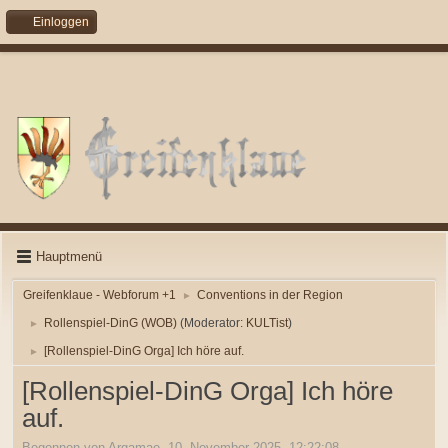
Einloggen
Hauptmenü
Greifenklaue - Webforum +1
Conventions in der Region
►
Rollenspiel-DinG (WOB)
(Moderator:
KULTist
)
►
[Rollenspiel-DinG Orga] Ich höre auf.
►
[Rollenspiel-DinG Orga] Ich höre
auf.
Begonnen von Argamae, 10. November 2025, 12:22:08