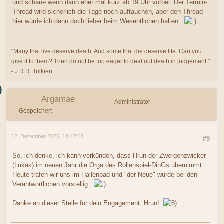
und schaue wenn dann eher mal kurz ab 19 Uhr vorbei. Der Termin-
Thread wird sicherlich die Tage noch auftauchen, aber den Thread
hier würde ich dann doch lieber beim Wesentlichen halten.
"Many that live deserve death. And some that die deserve life. Can you
give it to them? Then do not be too eager to deal out death in judgement."
- J.R.R. Tolkien
Argamae
Administrator
Gespeichert
12. Dezember 2025, 14:47:13
#9
So, ich denke, ich kann verkünden, dass Hrun der Zwergenzwicker
(Lukas) im neuen Jahr die Orga des Rollenspiel-DinGs übernimmt.
Heute trafen wir uns im Hallenbad und "der Neue" wurde bei den
Verantwortlichen vorstellig.
Danke an dieser Stelle für dein Engagement, Hrun!