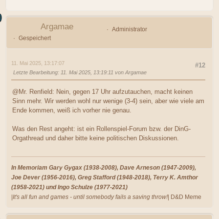
Argamae
Administrator
Gespeichert
11. Mai 2025, 13:17:07
#12
Letzte Bearbeitung
: 11. Mai 2025, 13:19:11 von Argamae
@Mr. Renfield: Nein, gegen 17 Uhr aufzutauchen, macht keinen
Sinn mehr. Wir werden wohl nur wenige (3-4) sein, aber wie viele am
Ende kommen, weiß ich vorher nie genau.
Was den Rest angeht: ist ein Rollenspiel-Forum bzw. der DinG-
Orgathread und daher bitte keine politischen Diskussionen.
In Memoriam Gary Gygax (1938-2008), Dave Arneson (1947-2009),
Joe Dever (1956-2016), Greg Stafford (1948-2018), Terry K. Amthor
(1958-2021) und Ingo Schulze (1977-2021)
|
It's all fun and games - until somebody fails a saving throw!
| D&D Meme