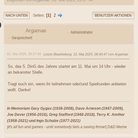
1
2
Seiten
NACH UNTEN
BENUTZER-AKTIONEN
Argamae
Administrator
Gespeichert
01. Mai 2025, 20:27:34
Letzte Bearbeitung
: 12. Mai 2025, 08:40:47 von Argamae
So, das 5. DinG des Jahres startet am 11. Mai um 14 Uhr - wieder
an bekannter Stelle.
Tragt euch ein, wenn ihr teilnehmen oder/und Spielrunden anbieten
wollt. Danke!
In Memoriam Gary Gygax (1938-2008), Dave Arneson (1947-2009),
Joe Dever (1956-2016), Greg Stafford (1948-2018), Terry K. Amthor
(1958-2021) und Ingo Schulze (1977-2021)
|
It's all fun and games - until somebody fails a saving throw!
| D&D Meme