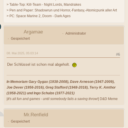
> Table-Top: Kill-Team - Night Lords, Mandrakes
> Pen and Paper: Shadowrun und Horror,-Fantasy,-Atomicpunk aller Art
> PC: Space Marine 2, Doom - Dark Ages
Argamae
Administrator
Gespeichert
08. Mai 2025, 05:03:14
#6
Der Schlüssel ist schon mal abgeholt.
In Memoriam Gary Gygax (1938-2008), Dave Arneson (1947-2009),
Joe Dever (1956-2016), Greg Stafford (1948-2018), Terry K. Amthor
(1958-2021) und Ingo Schulze (1977-2021)
|
It's all fun and games - until somebody fails a saving throw!
| D&D Meme
Mr.Renfield
Gespeichert