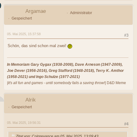
Argamae
Administrator
Gespeichert
05. Mai 2025, 15:37:58
#3
Schön, das sind schon mal zwei!
In Memoriam Gary Gygax (1938-2008), Dave Arneson (1947-2009),
Joe Dever (1956-2016), Greg Stafford (1948-2018), Terry K. Amthor
(1958-2021) und Ingo Schulze (1977-2021)
|
It's all fun and games - until somebody fails a saving throw!
| D&D Meme
Alrik
Gespeichert
05. Mai 2025, 19:56:31
#4
Zitat von: Colgrevance am 05. Mai 2025, 13:09:43