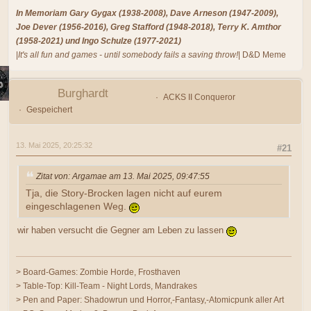
In Memoriam Gary Gygax (1938-2008), Dave Arneson (1947-2009),
Joe Dever (1956-2016), Greg Stafford (1948-2018), Terry K. Amthor
(1958-2021) und Ingo Schulze (1977-2021)
|
It's all fun and games - until somebody fails a saving throw!
| D&D Meme
Burghardt
ACKS II Conqueror
Gespeichert
13. Mai 2025, 20:25:32
#21
Zitat von: Argamae am 13. Mai 2025, 09:47:55
Tja, die Story-Brocken lagen nicht auf eurem
eingeschlagenen Weg.
wir haben versucht die Gegner am Leben zu lassen
> Board-Games: Zombie Horde, Frosthaven
> Table-Top: Kill-Team - Night Lords, Mandrakes
> Pen and Paper: Shadowrun und Horror,-Fantasy,-Atomicpunk aller Art