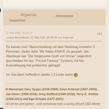
Argamae
Administrator
Gespeichert
12. Mai 2025, 08:40:24
#17
Letzte Bearbeitung
: 13. Mai 2025, 09:48:45 von Argamae
Es kamen trotz Überschneidung mit dem Muttertag immerhin 3
Personen; danke dafür. Wir haben
KNAVE 2e
gespielt; das
Abenteuer war "Die Vergessene Gruft von Urstav" (eigentlich
geschrieben für das "Pocket Fantasy" System). Ad hoc
Konvertierung hat problemlos geklappt.
Im Juni dann hoffentlich wieder 1-2 Leute mehr!
In Memoriam Gary Gygax (1938-2008), Dave Arneson (1947-2009),
Joe Dever (1956-2016), Greg Stafford (1948-2018), Terry K. Amthor
(1958-2021) und Ingo Schulze (1977-2021)
|
It's all fun and games - until somebody fails a saving throw!
| D&D Meme