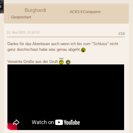
Burghardt
ACKS II Conqueror
Gespeichert
12. Mai 2025, 10:18:53
#18
Danke für das Abenteuer auch wenn ich bis zum "Schluss" nicht
ganz durchschaut habe was genau abgeht
Verwirrte Grüße aus der Gruft