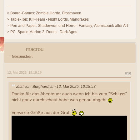
> Board-Games: Zombie Horde, Frosthaven
> Table-Top: Kill-Team - Night Lords, Mandrakes
> Pen and Paper: Shadowrun und Horror,-Fantasy,-Atomicpunk aller Art
> PC: Space Marine 2, Doom - Dark Ages
macrou
Gespeichert
12. Mai 2025, 18:19:19
#19
Zitat von: Burghardt am 12. Mai 2025, 10:18:53
Danke für das Abenteuer auch wenn ich bis zum "Schluss"
nicht ganz durchschaut habe was genau abgeht
Verwirrte Grüße aus der Gruft