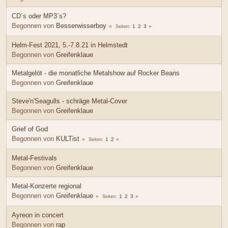
CD´s oder MP3´s?
Begonnen von
Besserwisserboy
1
2
3
Seiten
Helm-Fest 2021, 5.-7.8.21 in Helmstedt
Begonnen von
Greifenklaue
Metalgelöt - die monatliche Metalshow auf Rocker Beans
Begonnen von
Greifenklaue
Steve'n'Seagulls - schräge Metal-Cover
Begonnen von
Greifenklaue
Grief of God
Begonnen von
KULTist
1
2
Seiten
Metal-Festivals
Begonnen von
Greifenklaue
Metal-Konzerte regional
Begonnen von
Greifenklaue
1
2
3
Seiten
Ayreon in concert
Begonnen von
rap