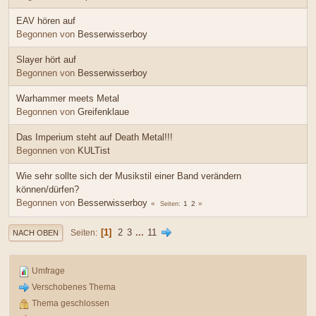
EAV hören auf
Begonnen von
Besserwisserboy
Slayer hört auf
Begonnen von
Besserwisserboy
Warhammer meets Metal
Begonnen von
Greifenklaue
Das Imperium steht auf Death Metal!!!
Begonnen von
KULTist
Wie sehr sollte sich der Musikstil einer Band verändern
können/dürfen?
Begonnen von
Besserwisserboy
1
2
Seiten
1
2
3
...
11
Seiten
NACH OBEN
Umfrage
Verschobenes Thema
Thema geschlossen