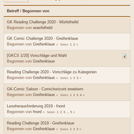
Betreff
/
Begonnen von
GK Reading Challenge 2020 - Würfelhelld
Begonnen von
wuerfelheld
GK Comic Challenge 2020 - Greifenklaue
Begonnen von
Greifenklaue
1
2
Seiten
[GKCS 1/20] Vorschläge und Wahl
Begonnen von
Greifenklaue
Reading Challenge 2020 - Vorschläge zu Kategorien
Begonnen von
Greifenklaue
1
2
3
Seiten
GK-Comic Saloon - Comichorizont erweitern
Begonnen von
Greifenklaue
1
2
3
4
Seiten
Leseherausforderung 2019 - fnord
Begonnen von
fnord
1
2
3
...
5
Seiten
Reading Challenge 2019 - Greifenklaue
Begonnen von
Greifenklaue
1
2
3
Seiten