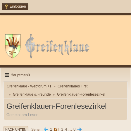
Einloggen
Hauptmenü
Greifenklaue - Webforum +1
Greifenklaues First
►
Greifenklaue & Freunde
Greifenklauen-Forenlesezirkel
►
►
Greifenklauen-Forenlesezirkel
Gemeinsam Lesen
1
2
3
4
...
8
Seiten
NACH UNTEN