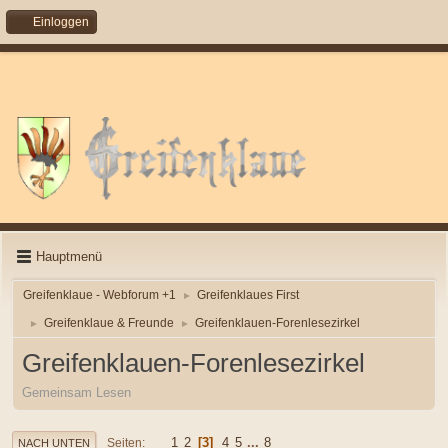
Einloggen
Hauptmenü
Greifenklaue - Webforum +1
Greifenklaues First
►
Greifenklaue & Freunde
Greifenklauen-Forenlesezirkel
►
►
Greifenklauen-Forenlesezirkel
Gemeinsam Lesen
1
2
3
4
5
...
8
Seiten
NACH UNTEN