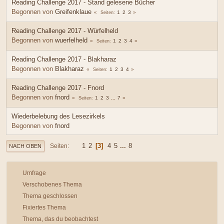
Reading Challenge 2017 - Stand gelesene Bücher
Begonnen von
Greifenklaue
1
2
3
Seiten
Reading Challenge 2017 - Würfelheld
Begonnen von
wuerfelheld
1
2
3
4
Seiten
Reading Challenge 2017 - Blakharaz
Begonnen von
Blakharaz
1
2
3
4
Seiten
Reading Challenge 2017 - Fnord
Begonnen von
fnord
1
2
3
...
7
Seiten
Wiederbelebung des Lesezirkels
Begonnen von
fnord
1
2
3
4
5
...
8
Seiten
NACH OBEN
Umfrage
Verschobenes Thema
Thema geschlossen
Fixiertes Thema
Thema, das du beobachtest