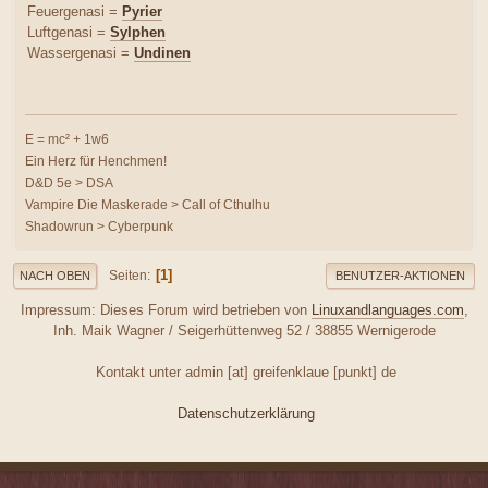
Feuergenasi =
Pyrier
Luftgenasi =
Sylphen
Wassergenasi =
Undinen
E = mc² + 1w6
Ein Herz für Henchmen!
D&D 5e > DSA
Vampire Die Maskerade > Call of Cthulhu
Shadowrun > Cyberpunk
1
Seiten
NACH OBEN
BENUTZER-AKTIONEN
Impressum: Dieses Forum wird betrieben von
Linuxandlanguages.com
,
Inh. Maik Wagner / Seigerhüttenweg 52 / 38855 Wernigerode
Kontakt unter admin [at] greifenklaue [punkt] de
Datenschutzerklärung