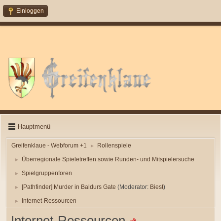
Einloggen
Hauptmenü
Greifenklaue - Webforum +1
Rollenspiele
►
Überregionale Spieletreffen sowie Runden- und Mitspielersuche
►
Spielgruppenforen
►
[Pathfinder] Murder in Baldurs Gate
(Moderator:
Biest
)
►
Internet-Ressourcen
►
Internet-Ressourcen