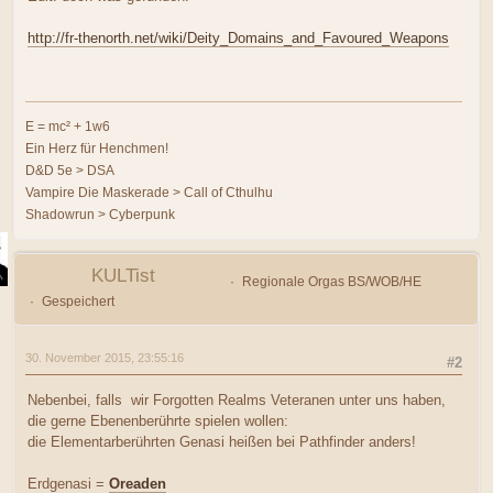
http://fr-thenorth.net/wiki/Deity_Domains_and_Favoured_Weapons
E = mc² + 1w6
Ein Herz für Henchmen!
D&D 5e > DSA
Vampire Die Maskerade > Call of Cthulhu
Shadowrun > Cyberpunk
KULTist
Regionale Orgas BS/WOB/HE
Gespeichert
30. November 2015, 23:55:16
#2
Nebenbei, falls wir Forgotten Realms Veteranen unter uns haben,
die gerne Ebenenberührte spielen wollen:
die Elementarberührten Genasi heißen bei Pathfinder anders!
Erdgenasi =
Oreaden