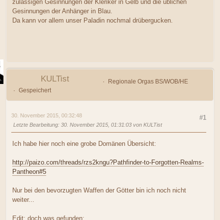
zulässigen Gesinnungen der Kleriker in Gelb und die üblichen
Gesinnungen der Anhänger in Blau.
Da kann vor allem unser Paladin nochmal drübergucken.
KULTist
Regionale Orgas BS/WOB/HE
Gespeichert
30. November 2015, 00:32:48
#1
Letzte Bearbeitung
: 30. November 2015, 01:31:03 von KULTist
Ich habe hier noch eine grobe Domänen Übersicht:
http://paizo.com/threads/rzs2kngu?Pathfinder-to-Forgotten-Realms-
Pantheon#5
Nur bei den bevorzugten Waffen der Götter bin ich noch nicht
weiter...
Edit: doch was gefunden: