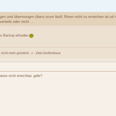
n und übermorgen übers orum läuft, Riven nicht zu erreichen ist ud mi
tiefe oder nicht ...
das Backup erfunden
nicht mehr glücklich...« -
Zitat Greifenklaue
eise nicht erreichbar, gelle?