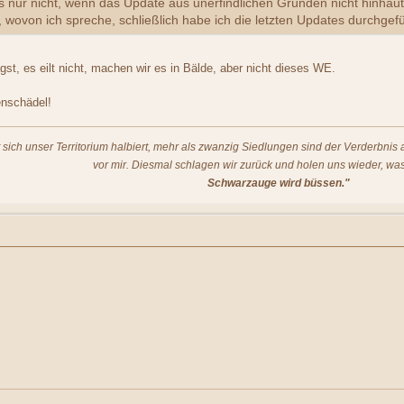
s nur nicht, wenn das Update aus unerfindlichen Gründen nicht hinha
 wovon ich spreche, schließlich habe ich die letzten Updates durchge
st, es eilt nicht, machen wir es in Bälde, aber nicht dieses WE.
nschädel!
t sich unser Territorium halbiert, mehr als zwanzig Siedlungen sind der Verderbni
vor mir. Diesmal schlagen wir zurück und holen uns wieder, was
Schwarzauge wird büssen."