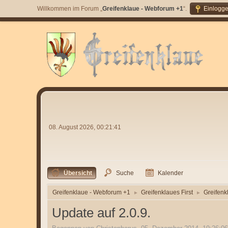
Willkommen im Forum „
Greifenklaue - Webforum +1
“.
Einlogg
08. August 2026, 00:21:41
Übersicht
Suche
Kalender
Greifenklaue - Webforum +1
Greifenklaues First
Greifenk
►
►
Update auf 2.0.9.