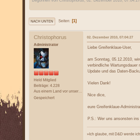
Begonnen von Christophorus, 02. Dezember 2010, 07:04:27
1
Seiten
NACH UNTEN
Christophorus
02. Dezember 2010, 07:04:27
Administrator
Liebe Greifenklaue-User,
am Sonntag, 05.12.2010, wir
verbindliche Wartungsdauer n
Update und das Daten-Backup
Held Mitglied
Vielen Dank!
Beiträge: 4.228
Aus einem Land vor unserer Zeit
Nice dice,
Gespeichert
eure Greifenklaue-Administra
P.S.: Wer uns ansonsten ins 
»Ich glaube, mit D&D werde ich 