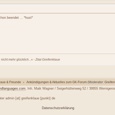
hon beendet ... *hust*
nicht mehr glücklich...« -
Zitat Greifenklaue
laue & Freunde
Ankündigungen & Aktuelles zum GK-Forum
(Moderator:
Greifen
►
ndlanguages.com
, Inh. Maik Wagner / Seigerhüttenweg 52 / 38855 Wernigero
er admin [at] greifenklaue [punkt] de
Datenschutzerklärung