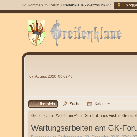
Willkommen im Forum „
Greifenklaue - Webforum +1
“.
Einlogg
07. August 2026, 06:09:48
Übersicht
Suche
Kalender
Greifenklaue - Webforum +1
Greifenklaues First
Greifenk
►
►
Wartungsarbeiten am GK-For