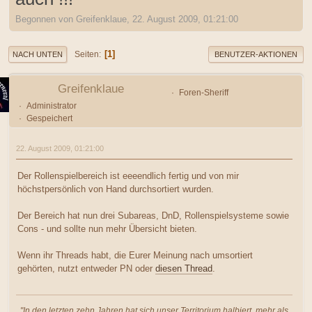
Begonnen von Greifenklaue, 22. August 2009, 01:21:00
1
Seiten
NACH UNTEN
BENUTZER-AKTIONEN
Greifenklaue
Foren-Sheriff
Administrator
Gespeichert
22. August 2009, 01:21:00
Der Rollenspielbereich ist eeeendlich fertig und von mir
höchstpersönlich von Hand durchsortiert wurden.
Der Bereich hat nun drei Subareas, DnD, Rollenspielsysteme sowie
Cons - und sollte nun mehr Übersicht bieten.
Wenn ihr Threads habt, die Eurer Meinung nach umsortiert
gehörten, nutzt entweder PN oder
diesen Thread
.
"In den letzten zehn Jahren hat sich unser Territorium halbiert, mehr als