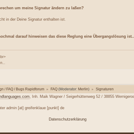
rechen um meine Signatur ändern zu laßen?
ht in der Deine Signatur enthalten ist.
ochmal darauf hinweisen das diese Reglung eine Übergangslösung ist.
<br>
...
gn / FAQ / Bugs Rapidforum
FAQ
(Moderator:
Merlin
)
Signaturen
►
►
ndlanguages.com
, Inh. Maik Wagner / Seigerhüttenweg 52 / 38855 Wernigero
er admin [at] greifenklaue [punkt] de
Datenschutzerklärung