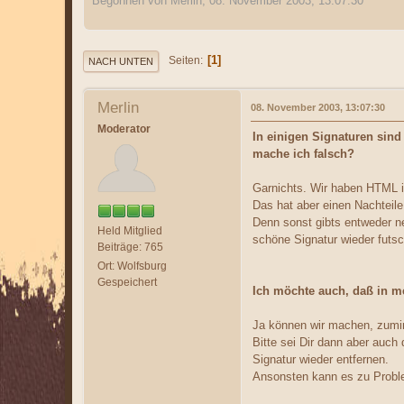
Begonnen von Merlin, 08. November 2003, 13:07:30
1
Seiten
NACH UNTEN
Merlin
08. November 2003, 13:07:30
Moderator
In einigen Signaturen sin
mache ich falsch?
Garnichts. Wir haben HTML i
Das hat aber einen Nachteile
Denn sonst gibts entweder n
Held Mitglied
schöne Signatur wieder futsc
Beiträge: 765
Ort: Wolfsburg
Gespeichert
Ich möchte auch, daß in m
Ja können wir machen, zumin
Bitte sei Dir dann aber auch
Signatur wieder entfernen.
Ansonsten kann es zu Prob