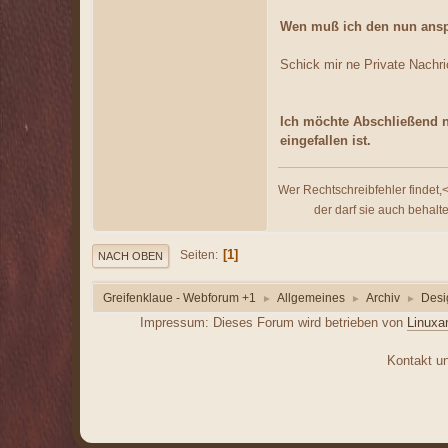
Wen muß ich den nun ansp
Schick mir ne Private Nachric
Ich möchte Abschließend n
eingefallen ist.
Wer Rechtschreibfehler findet,
der darf sie auch behalten
1
Seiten
NACH OBEN
Greifenklaue - Webforum +1
Allgemeines
Archiv
Desi
►
►
►
Impressum: Dieses Forum wird betrieben von
Linuxa
Kontakt unt