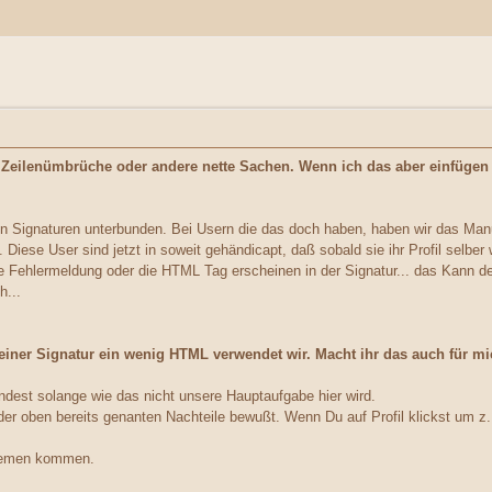
d Zeilenümbrüche oder andere nette Sachen. Wenn ich das aber einfüg
n Signaturen unterbunden. Bei Usern die das doch haben, haben wir das Manu
. Diese User sind jetzt in soweit gehändicapt, daß sobald sie ihr Profil sel
e Fehlermeldung oder die HTML Tag erscheinen in der Signatur... das Kann de
h...
einer Signatur ein wenig HTML verwendet wir. Macht ihr das auch für m
dest solange wie das nicht unsere Hauptaufgabe hier wird.
 der oben bereits genanten Nachteile bewußt. Wenn Du auf Profil klickst um 
lemen kommen.