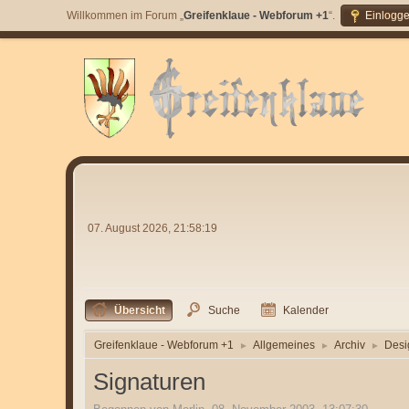
Willkommen im Forum „
Greifenklaue - Webforum +1
“.
Einlogg
07. August 2026, 21:58:19
Übersicht
Suche
Kalender
Greifenklaue - Webforum +1
Allgemeines
Archiv
Desi
►
►
►
Signaturen