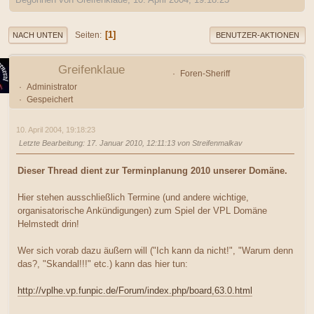
1
Seiten
NACH UNTEN
BENUTZER-AKTIONEN
Greifenklaue
Foren-Sheriff
Administrator
Gespeichert
10. April 2004, 19:18:23
Letzte Bearbeitung
: 17. Januar 2010, 12:11:13 von Streifenmalkav
Dieser Thread dient zur Terminplanung 2010 unserer Domäne.
Hier stehen ausschließlich Termine (und andere wichtige,
organisatorische Ankündigungen) zum Spiel der VPL Domäne
Helmstedt drin!
Wer sich vorab dazu äußern will ("Ich kann da nicht!", "Warum denn
das?, "Skandal!!!" etc.) kann das hier tun:
http://vplhe.vp.funpic.de/Forum/index.php/board,63.0.html