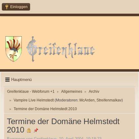
Einloggen
Hauptmenü
Greifenklaue - Webforum +1
Allgemeines
Archiv
►
►
Vampire Live Helmstedt
(Moderatoren:
McArden
,
Streifenmalkav
)
►
Termine der Domäne Helmstedt 2010
►
Termine der Domäne Helmstedt
2010
Begonnen von Greifenklaue, 10. April 2004, 19:18:23