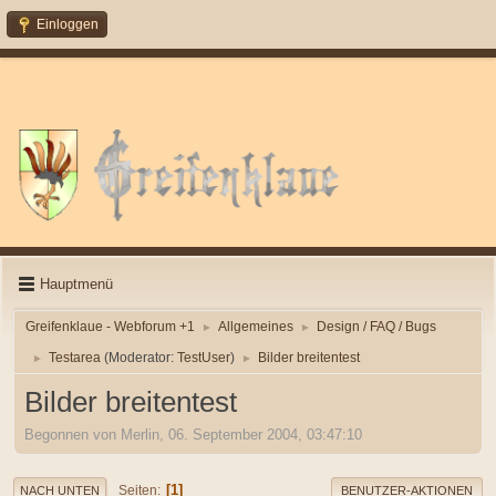
Einloggen
Hauptmenü
Greifenklaue - Webforum +1
Allgemeines
Design / FAQ / Bugs
►
►
Testarea
(Moderator:
TestUser
)
Bilder breitentest
►
►
Bilder breitentest
Begonnen von Merlin, 06. September 2004, 03:47:10
1
Seiten
NACH UNTEN
BENUTZER-AKTIONEN