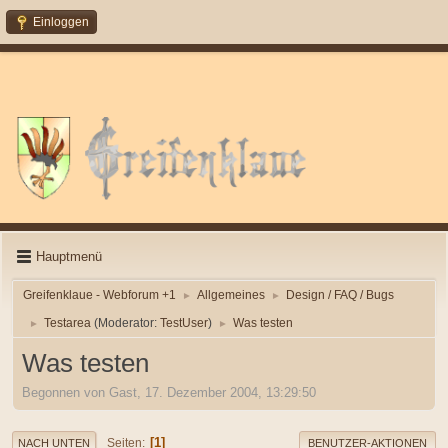
Einloggen
Hauptmenü
Greifenklaue - Webforum +1
Allgemeines
Design / FAQ / Bugs
►
►
Testarea
(Moderator:
TestUser
)
Was testen
►
►
Was testen
Begonnen von Gast, 17. Dezember 2004, 13:29:50
1
Seiten
NACH UNTEN
BENUTZER-AKTIONEN