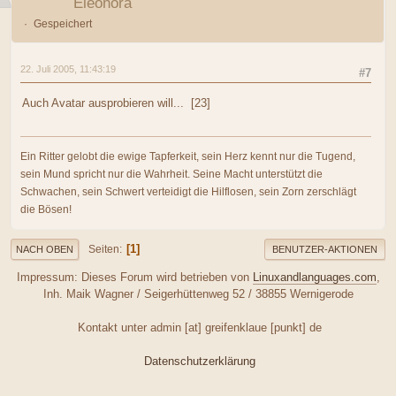
Eleonora
Gespeichert
22. Juli 2005, 11:43:19
#7
Auch Avatar ausprobieren will... [23]
Ein Ritter gelobt die ewige Tapferkeit, sein Herz kennt nur die Tugend,
sein Mund spricht nur die Wahrheit. Seine Macht unterstützt die
Schwachen, sein Schwert verteidigt die Hilflosen, sein Zorn zerschlägt
die Bösen!
1
Seiten
NACH OBEN
BENUTZER-AKTIONEN
Impressum: Dieses Forum wird betrieben von
Linuxandlanguages.com
,
Inh. Maik Wagner / Seigerhüttenweg 52 / 38855 Wernigerode
Kontakt unter admin [at] greifenklaue [punkt] de
Datenschutzerklärung