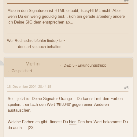
#4
Also in den Signaturen ist HTML erlaubt, EasyHTML nicht. Aber
wenn Du ein wenig geduldig bist... (ich bin gerade arbeiten) ändere
ich Deine SIG dem enstprechen ab...
Wer Rechtschreibfehler findet,<br>
der darf sie auch behalten...
Merlin
D&D 5 - Erkundungstrupp
Gespeichert
18. Dezember 2004, 20:44:18
#5
So... jetzt ist Deine Signatur Orange... Du kannst mit den Farben
spielen... einfach den Wert '#ff8040' gegen einen Anderen
austauschen.
Welche Farben es gibt, findest Du
hier.
Den hex Wert bekommst Du
da auch ... [23]