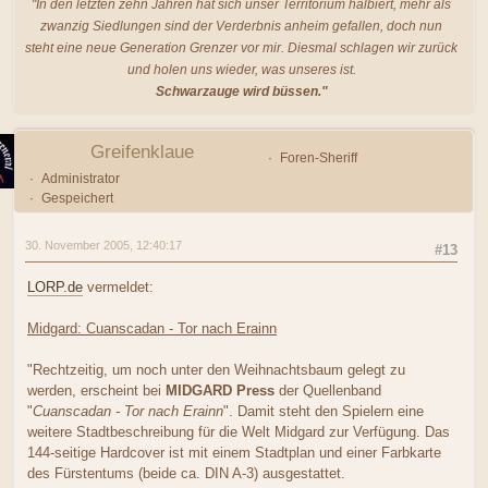
"In den letzten zehn Jahren hat sich unser Territorium halbiert, mehr als
zwanzig Siedlungen sind der Verderbnis anheim gefallen, doch nun
steht eine neue Generation Grenzer vor mir. Diesmal schlagen wir zurück
und holen uns wieder, was unseres ist.
Schwarzauge wird büssen."
Greifenklaue
Foren-Sheriff
Administrator
Gespeichert
30. November 2005, 12:40:17
#13
LORP.de
vermeldet:
Midgard: Cuanscadan - Tor nach Erainn
"Rechtzeitig, um noch unter den Weihnachtsbaum gelegt zu
werden, erscheint bei
MIDGARD Press
der Quellenband
"
Cuanscadan - Tor nach Erainn
". Damit steht den Spielern eine
weitere Stadtbeschreibung für die Welt Midgard zur Verfügung. Das
144-seitige Hardcover ist mit einem Stadtplan und einer Farbkarte
des Fürstentums (beide ca. DIN A-3) ausgestattet.