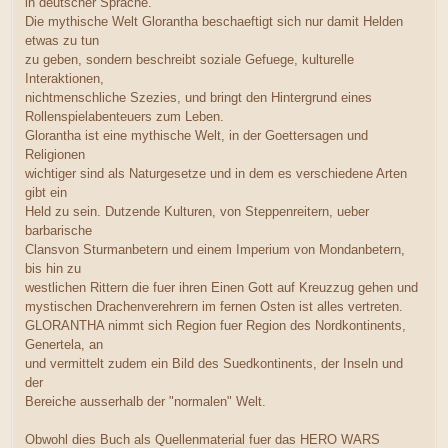
in deutscher Sprache.
Die mythische Welt Glorantha beschaeftigt sich nur damit Helden
etwas zu tun
zu geben, sondern beschreibt soziale Gefuege, kulturelle
Interaktionen,
nichtmenschliche Szezies, und bringt den Hintergrund eines
Rollenspielabenteuers zum Leben.
Glorantha ist eine mythische Welt, in der Goettersagen und
Religionen
wichtiger sind als Naturgesetze und in dem es verschiedene Arten
gibt ein
Held zu sein. Dutzende Kulturen, von Steppenreitern, ueber
barbarische
Clansvon Sturmanbetern und einem Imperium von Mondanbetern,
bis hin zu
westlichen Rittern die fuer ihren Einen Gott auf Kreuzzug gehen und
mystischen Drachenverehrern im fernen Osten ist alles vertreten.
GLORANTHA nimmt sich Region fuer Region des Nordkontinents,
Genertela, an
und vermittelt zudem ein Bild des Suedkontinents, der Inseln und
der
Bereiche ausserhalb der "normalen" Welt.
Obwohl dies Buch als Quellenmaterial fuer das HERO WARS