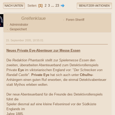
1
2
3
...
23
Seiten
NACH UNTEN
BENUTZER-AKTIONEN
Greifenklaue
Foren-Sheriff
Administrator
Gespeichert
15. September 2005, 18:55:01
Neues Private Eye-Abenteuer zur Messe Essen
Die
Redaktion Phantastik
stellt zur
Spielemesse Essen
den
zweiten, überarbeiten Abenteuerband zum Detektivrollenspiels
Private
Eye
im viktorianischen England vor: "
Der Schrecken von
Randall Castle
".
Private Eye
hat sich auch unter
Cthulhu
-
Anhängern einen guten Ruf erworben, die einmal Detektivabenteuer
statt Mythos erleben wollen.
Der neue Abenteuerband für die Freunde des Detektivrollenspiels
führt die
Spieler diesmal auf eine kleine Felseninsel vor der Südküste
Englands im
Jahre 1885.