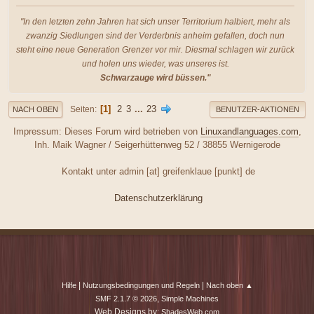
"In den letzten zehn Jahren hat sich unser Territorium halbiert, mehr als
zwanzig Siedlungen sind der Verderbnis anheim gefallen, doch nun
steht eine neue Generation Grenzer vor mir. Diesmal schlagen wir zurück
und holen uns wieder, was unseres ist.
Schwarzauge wird büssen."
1
2
3
...
23
Seiten
NACH OBEN
BENUTZER-AKTIONEN
Impressum: Dieses Forum wird betrieben von
Linuxandlanguages.com
,
Inh. Maik Wagner / Seigerhüttenweg 52 / 38855 Wernigerode
Kontakt unter admin [at] greifenklaue [punkt] de
Datenschutzerklärung
|
|
Hilfe
Nutzungsbedingungen und Regeln
Nach oben ▲
,
SMF 2.1.7 © 2026
Simple Machines
Web Designs by:
ShadesWeb.com