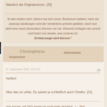
Natürlich die Originalversion [25]
"In den letzten zehn Jahren hat sich unser Territorium halbiert, mehr als
zwanzig Siedlungen sind der Verderbnis anheim gefallen, doch nun
steht eine neue Generation Grenzer vor mir. Diesmal schlagen wir zurück
und holen uns wieder, was unseres ist.
Schwarzauge wird büssen."
Christophorus
Administrator
Gespeichert
15. September 2005, 19:21:02
#3
Verflixt!
Aber das ist unfair, Du spielst ja schließlich auch Cthulhu [21]
»Ich glaube, mit D&D werde ich nicht mehr glücklich...« -
Zitat