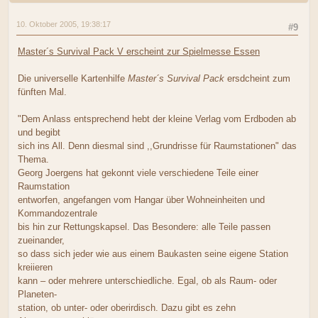
10. Oktober 2005, 19:38:17
#9
Master´s Survival Pack V erscheint zur Spielmesse Essen
Die universelle Kartenhilfe
Master´s Survival Pack
ersdcheint zum
fünften Mal.
"Dem Anlass entsprechend hebt der kleine Verlag vom Erdboden ab
und begibt
sich ins All. Denn diesmal sind ,,Grundrisse für Raumstationen" das
Thema.
Georg Joergens hat gekonnt viele verschiedene Teile einer
Raumstation
entworfen, angefangen vom Hangar über Wohneinheiten und
Kommandozentrale
bis hin zur Rettungskapsel. Das Besondere: alle Teile passen
zueinander,
so dass sich jeder wie aus einem Baukasten seine eigene Station
kreiieren
kann – oder mehrere unterschiedliche. Egal, ob als Raum- oder
Planeten-
station, ob unter- oder oberirdisch. Dazu gibt es zehn