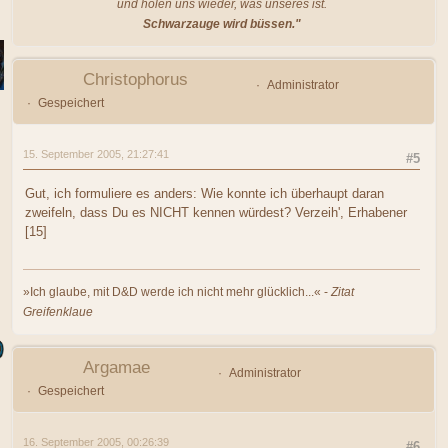
und holen uns wieder, was unseres ist.
Schwarzauge wird büssen."
Christophorus
Administrator
Gespeichert
15. September 2005, 21:27:41
#5
Gut, ich formuliere es anders: Wie konnte ich überhaupt daran
zweifeln, dass Du es NICHT kennen würdest? Verzeih', Erhabener
[15]
»Ich glaube, mit D&D werde ich nicht mehr glücklich...« -
Zitat
Greifenklaue
Argamae
Administrator
Gespeichert
16. September 2005, 00:26:39
#6