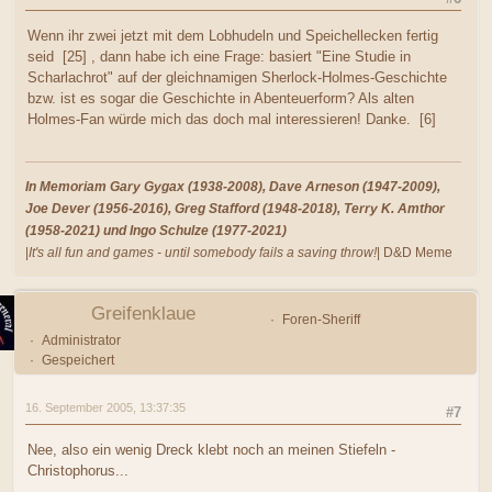
Wenn ihr zwei jetzt mit dem Lobhudeln und Speichellecken fertig
seid [25] , dann habe ich eine Frage: basiert "Eine Studie in
Scharlachrot" auf der gleichnamigen Sherlock-Holmes-Geschichte
bzw. ist es sogar die Geschichte in Abenteuerform? Als alten
Holmes-Fan würde mich das doch mal interessieren! Danke. [6]
In Memoriam Gary Gygax (1938-2008), Dave Arneson (1947-2009),
Joe Dever (1956-2016), Greg Stafford (1948-2018), Terry K. Amthor
(1958-2021) und Ingo Schulze (1977-2021)
|
It's all fun and games - until somebody fails a saving throw!
| D&D Meme
Greifenklaue
Foren-Sheriff
Administrator
Gespeichert
16. September 2005, 13:37:35
#7
Nee, also ein wenig Dreck klebt noch an meinen Stiefeln -
Christophorus...