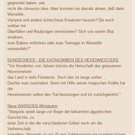
gegründet haben, war
nicht die cleverste Idee. Aber konnten sie damals ahnen, daß darin
Werwölfe,
Vampire und andere lichtscheue Kreaturen hausen? Die euch
seither mit
Überfällen und Raubzügen terrorisieren? Sich von eurem Blut
ernähren,
eure Babies entführen oder eure Teenager in Werwölfe
verwandeln?"
DUNGEONEER - DIE KATAKOMBEN DES HEXENMEISTERS
"Vor Hunderten von Jahren stürzte die Herrschaft des grausamen
Hexenmeister
das Land in tiefe Finsternis. Doch das ist lange vorbei ...
Dachte man zumindest. Denn mit Hilfe seiner magischen Kräfte hat
der
Hexenmeister selbst den Tod bezwungen und ist zurückgekehrt."
Neue WARGODS-Miniaturen
"Wargods spielt lange vor Begin der bekannten ägyptischen
Geschichte, zu
einer Zeit in der die verschiedenen Götter noch um die
Vorherrschaft
kämpften. Wargods ist ein 25 mm Tabletopspiel mit wunderschönen