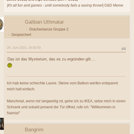
|
It's all fun and games - until somebody fails a saving throw!
| D&D Meme
Galiban Uthmatar
Drachenlanze Gruppe 2
Gespeichert
28. Juni 2015, 19:50:59
#4
Das ist das Mysterium, das es zu ergründen gilt....
Ich hab keine schlechte Laune. Steine vom Balkon werfen entspannt
mich halt einfach.
Manchmal, wenn mir langweilig ist, gehe ich zu IKEA, setze mich in einen
Schrank und sobald jemand die Tür öffnet, rufe ich: "Willkommen in
Narnia!"
Bangrim