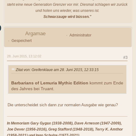
steht eine neue Generation Grenzer vor mir. Diesmal schlagen wir zurück
und holen uns wieder, was unseres ist.
Schwarzauge wird büssen."
Argamae
Administrator
Gespeichert
28. Juni 2015, 13:12:02
#3
Zitat von: Greifenklaue am 28. Juni 2015, 12:33:15
Barbarians of Lemuria Mythic Edition
kommt zum Ende
des Jahres bei Truant.
Die unterscheidet sich dann zur normalen Ausgabe wie genau?
In Memoriam Gary Gygax (1938-2008), Dave Arneson (1947-2009),
Joe Dever (1956-2016), Greg Stafford (1948-2018), Terry K. Amthor
(1958-2021) und Ingo Schulze (1977-2021)