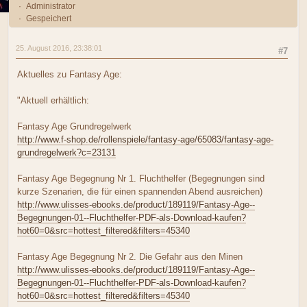
Administrator
Gespeichert
25. August 2016, 23:38:01
#7
Aktuelles zu Fantasy Age:
"Aktuell erhältlich:
Fantasy Age Grundregelwerk
http://www.f-shop.de/rollenspiele/fantasy-age/65083/fantasy-age-
grundregelwerk?c=23131
Fantasy Age Begegnung Nr 1. Fluchthelfer (Begegnungen sind
kurze Szenarien, die für einen spannenden Abend ausreichen)
http://www.ulisses-ebooks.de/product/189119/Fantasy-Age--
Begegnungen-01--Fluchthelfer-PDF-als-Download-kaufen?
hot60=0&src=hottest_filtered&filters=45340
Fantasy Age Begegnung Nr 2. Die Gefahr aus den Minen
http://www.ulisses-ebooks.de/product/189119/Fantasy-Age--
Begegnungen-01--Fluchthelfer-PDF-als-Download-kaufen?
hot60=0&src=hottest_filtered&filters=45340