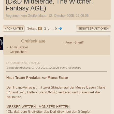
(D&D Mittelerde, The Witcher,
Fantasy AGE)
Begonnen von Greifenklaue, 12. Oktober 2005, 17:09:06
1
2
3
...
5
Seiten
NACH UNTEN
BENUTZER-AKTIONEN
Greifenklaue
Foren-Sheriff
Administrator
Gespeichert
12. Oktober 2005, 17:09:06
Letzte Bearbeitung
: 07. Juli 2019, 22:19:25 von Greifenklaue
Neue Truant-Produkte zur Messe Essen
Der Truant-Verlag ist mit zwei Ständen auf der Messe Essen (Halle
5 Stand 5-23, Halle 9 Stand 9-106) vertreten und präsentiert drei
Neuheiten.
MESSER WETZEN - MONSTER HETZEN
"Ok, daß eure Großväter das Dorf direkt bei den Sümpfen