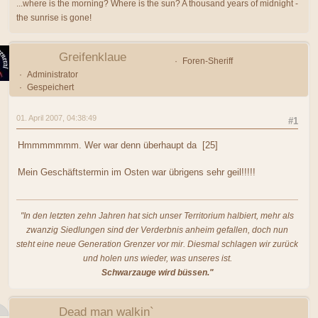
...where is the morning? Where is the sun? A thousand years of midnight -
the sunrise is gone!
Greifenklaue
Foren-Sheriff
Administrator
Gespeichert
01. April 2007, 04:38:49
#1
Hmmmmmmm. Wer war denn überhaupt da [25]
Mein Geschäftstermin im Osten war übrigens sehr geil!!!!!
"In den letzten zehn Jahren hat sich unser Territorium halbiert, mehr als
zwanzig Siedlungen sind der Verderbnis anheim gefallen, doch nun
steht eine neue Generation Grenzer vor mir. Diesmal schlagen wir zurück
und holen uns wieder, was unseres ist.
Schwarzauge wird büssen."
Dead man walkin`