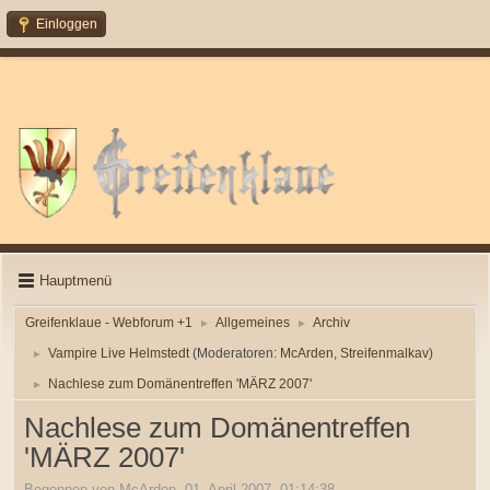
Einloggen
Hauptmenü
Greifenklaue - Webforum +1
Allgemeines
Archiv
►
►
Vampire Live Helmstedt
(Moderatoren:
McArden
,
Streifenmalkav
)
►
Nachlese zum Domänentreffen 'MÄRZ 2007'
►
Nachlese zum Domänentreffen
'MÄRZ 2007'
Begonnen von McArden, 01. April 2007, 01:14:38