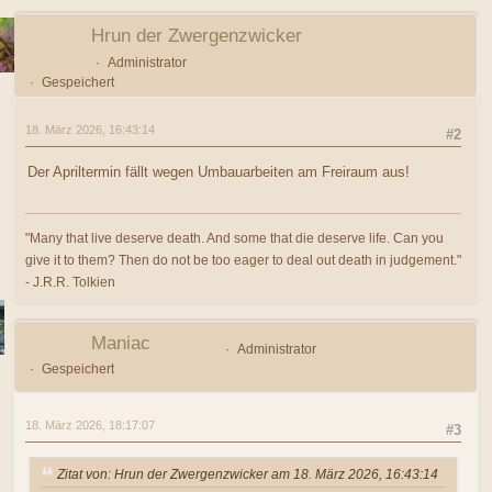
Hrun der Zwergenzwicker
Administrator
Gespeichert
18. März 2026, 16:43:14
#2
Der Apriltermin fällt wegen Umbauarbeiten am Freiraum aus!
"Many that live deserve death. And some that die deserve life. Can you
give it to them? Then do not be too eager to deal out death in judgement."
- J.R.R. Tolkien
Maniac
Administrator
Gespeichert
18. März 2026, 18:17:07
#3
Zitat von: Hrun der Zwergenzwicker am 18. März 2026, 16:43:14