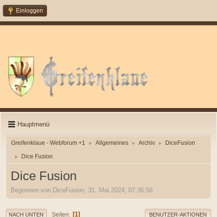
Einloggen
Hauptmenü
Greifenklaue - Webforum +1
Allgemeines
Archiv
DiceFusion
►
►
►
Dice Fusion
►
Dice Fusion
Begonnen von DiceFusion, 31. Mai 2024, 07:36:56
1
Seiten
NACH UNTEN
BENUTZER-AKTIONEN