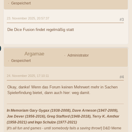
Gespeichert
23. November 2025, 20:57:37
#3
Die Dice Fusion findet regelmäßig statt
Argamae
Administrator
Gespeichert
24. November 2025, 17:10:11
#4
Okay, danke! Wenn das Forum keinen Mehrwert mehr in Sachen
Spielerfindung bietet, dann auch hier: weg damit.
In Memoriam Gary Gygax (1938-2008), Dave Arneson (1947-2009),
Joe Dever (1956-2016), Greg Stafford (1948-2018), Terry K. Amthor
(1958-2021) und Ingo Schulze (1977-2021)
|
It's all fun and games - until somebody fails a saving throw!
| D&D Meme