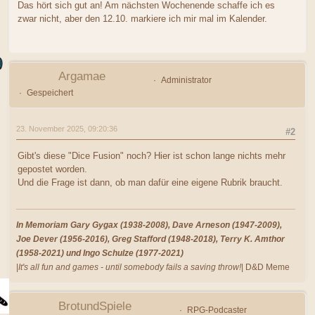
Das hört sich gut an! Am nächsten Wochenende schaffe ich es
zwar nicht, aber den 12.10. markiere ich mir mal im Kalender.
Argamae
Administrator
Gespeichert
23. November 2025, 09:20:36
#2
Gibt's diese "Dice Fusion" noch? Hier ist schon lange nichts mehr
gepostet worden.
Und die Frage ist dann, ob man dafür eine eigene Rubrik braucht.
In Memoriam Gary Gygax (1938-2008), Dave Arneson (1947-2009),
Joe Dever (1956-2016), Greg Stafford (1948-2018), Terry K. Amthor
(1958-2021) und Ingo Schulze (1977-2021)
|
It's all fun and games - until somebody fails a saving throw!
| D&D Meme
BrotundSpiele
RPG-Podcaster