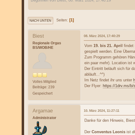
Begonnen von Biest, 08. März 2024, 17:40:29
1
Seiten
NACH UNTEN
Biest
08. März 2024, 17:40:29
Regionale Orgas
Vom
19. bis 21. April
findet
BS/WOB/HE
gespielt werden. Eine Übern
Zum Programm gehören Händle
ein paar mehr). Location is
Der Eintritt beläuft sich für
abläuft...^^)
Im Netz findet ihr uns unter
h
Volles Mitglied
Der Flyer:
https://1drv.ms
Beiträge: 239
Gespeichert
Argamae
10. März 2024, 11:27:11
Administrator
Danke für den Hinweis, Biest
Der
Conventus Leonis
ist
d