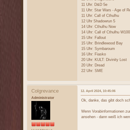
11 Uhr: D&D 5e
11 Uhr: Star Wars - Age of R
11 Uhr: Call of Cthulhu
12 Uhr Shadowrun 5
14 Uhr: Cthulhu Now
14 Uhr: Call of Cthulhu W100
15 Uhr: Fallout
15 Uhr: Brindlewood Bay
15 Uhr: Symbaroum
16 Uhr: Fiasko
20 Uhr: KULT: Divinity Lost
20 Uhr: Dread
22 Uhr: SME
Colgrevance
12. April 2024, 10:45:06
Administrator
Ok, danke, das gibt doch sc
Wenn Vorabinformationen zum
ansehen - dann weiß ich weni