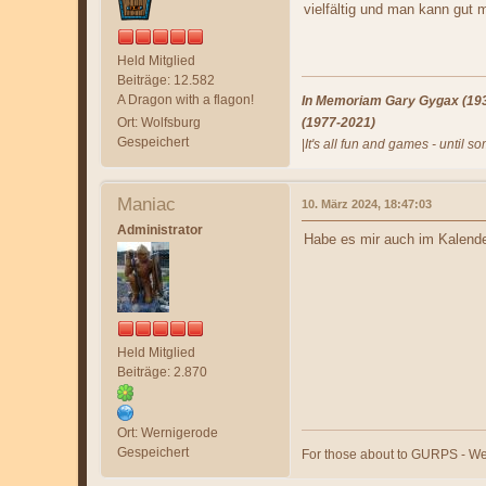
vielfältig und man kann gut 
Held Mitglied
Beiträge: 12.582
A Dragon with a flagon!
In Memoriam Gary Gygax (1938
Ort: Wolfsburg
(1977-2021)
Gespeichert
|
It's all fun and games - until s
Maniac
10. März 2024, 18:47:03
Administrator
Habe es mir auch im Kalender
Held Mitglied
Beiträge: 2.870
Ort: Wernigerode
Gespeichert
For those about to GURPS - We