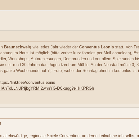
 in
Braunschweig
wie jedes Jahr wieder der
Conventus Leonis
statt. Von F
achtung im Haus ist möglich (bitte vorher kurz formlos per Mail anmelden), 
r, Workshops, Autorenlesungen, Demorunden und vor allem Spielrunden bis 
t wie seit rund 30 Jahren das Jugendzentrum Mühle, An der Neustadtmühle 3,
 das ganze Wochenende auf 7,- Euro, wobei der Sonntag ohnehin kostenlos ist (
ttps://linktr.ee/conventusleonis
/b/s!AnToLLNUPIjbgYRMI2whnYG-DCkuqg?e=kKPRGh
!
ie
altehrwürdige, regionale Spiele-Convention, an deren Teilnahme ich selbst 