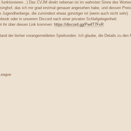
 funktionieren...) Das CVJM direkt nebenan ist im wahrsten Sinne des Wortes 
ssinghof, das ich mir grad erstmal genauer angesehen habe, und dessen Preis
ie Jugendherberge, die zumindest etwas günstiger ist (wenn auch nicht sehr).
cebook oder in unserem Discord nach einer privaten Schlafgelegenheit.
et ihr über diesen Link kommen:
https://discord.gg/Pw4T7FxR
and der bisher vorangemeldeten Spielrunden. Ich glaube, die Details zu den
s
League
s