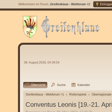
Willkommen im Forum „
Greifenklaue - Webforum +1
“.
Einlogg
08. August 2026, 04:39:54
Übersicht
Suche
Kalender
Greifenklaue - Webforum +1
Rollenspiele
Überregionale 
►
►
Conventus Leonis [19.-21. Apr