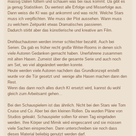
massig Daten füttern und schauen was bei raus kommt. Da gibt es
ja genug Statistiken. Du wertest alle Erfolge und Misserfolge aus.
Dann weiss die KI was gut ankommt und was nicht. Welche Stars
muss ich verpflichten. Wie muss der Plot aussehen. Wann muss
zu welchem Zeitpunkt etwas Dramatisches passieren.
Dadurch stirbt aber das künstlerische und kreative am Film.
Drehbuchautoren werden immer schlechter bezahlt. Auch bei
Serien. Da gab es früher recht große Writer-Rooms in denen sich
viele Autoren Gedanken gemacht haben. Unerfahrene zusammen
mit alten Hasen. Zumeist über die gesamte Serie und auch noch
am Set, wo viel abgeändert werden konnte.
Heute werden viele Autoren nachdem das Grundkonzept erstellt
wurde vor die Tür gesetzt und wenige alte Hasen machen dann den
Rest.
Wenn das dann noch alles durch KI ersetzt wird, kannst du wohl
gleich zum Arbeitsamt gehen...
Bei den Schauspielern ist das ähnlich. Nicht bei den Stars wie Tom
Cruise und Co. Aber bei den kleinen Rollen. Da wurden Pläne von
Studios geleakt. Schauspieler sollen für einen Tag eingeladen
werden. Ihre Körper und Mimik wird eingescannt und sie müssen
viele Sachen einsprechen. Dann unterschreiben sie noch dass
dieses Material beliebig genutzt werden darf.