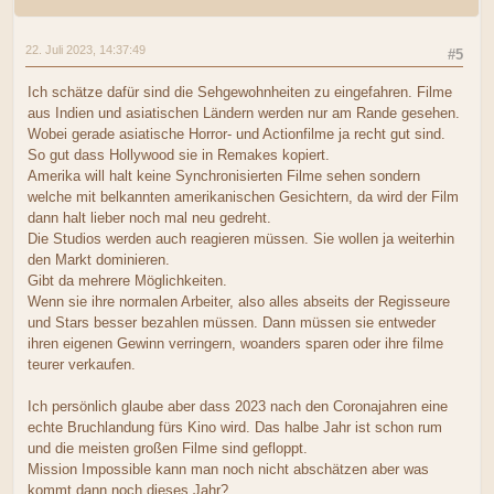
22. Juli 2023, 14:37:49
#5
Ich schätze dafür sind die Sehgewohnheiten zu eingefahren. Filme
aus Indien und asiatischen Ländern werden nur am Rande gesehen.
Wobei gerade asiatische Horror- und Actionfilme ja recht gut sind.
So gut dass Hollywood sie in Remakes kopiert.
Amerika will halt keine Synchronisierten Filme sehen sondern
welche mit belkannten amerikanischen Gesichtern, da wird der Film
dann halt lieber noch mal neu gedreht.
Die Studios werden auch reagieren müssen. Sie wollen ja weiterhin
den Markt dominieren.
Gibt da mehrere Möglichkeiten.
Wenn sie ihre normalen Arbeiter, also alles abseits der Regisseure
und Stars besser bezahlen müssen. Dann müssen sie entweder
ihren eigenen Gewinn verringern, woanders sparen oder ihre filme
teurer verkaufen.
Ich persönlich glaube aber dass 2023 nach den Coronajahren eine
echte Bruchlandung fürs Kino wird. Das halbe Jahr ist schon rum
und die meisten großen Filme sind gefloppt.
Mission Impossible kann man noch nicht abschätzen aber was
kommt dann noch dieses Jahr?