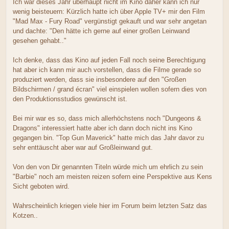
Ich war dieses Jahr überhaupt nicht im Kino daher kann ich nur
wenig beisteuern: Kürzlich hatte ich über Apple TV+ mir den Film
"Mad Max - Fury Road" vergünstigt gekauft und war sehr angetan
und dachte: "Den hätte ich gerne auf einer großen Leinwand
gesehen gehabt.."
Ich denke, dass das Kino auf jeden Fall noch seine Berechtigung
hat aber ich kann mir auch vorstellen, dass die Filme gerade so
produziert werden, dass sie insbesondere auf den "Großen
Bildschirmen / grand écran" viel einspielen wollen sofern dies von
den Produktionsstudios gewünscht ist.
Bei mir war es so, dass mich allerhöchstens noch "Dungeons &
Dragons" interessiert hatte aber ich dann doch nicht ins Kino
gegangen bin. "Top Gun Maverick" hatte mich das Jahr davor zu
sehr enttäuscht aber war auf Großleinwand gut.
Von den von Dir genannten Titeln würde mich um ehrlich zu sein
"Barbie" noch am meisten reizen sofern eine Perspektive aus Kens
Sicht geboten wird.
Wahrscheinlich kriegen viele hier im Forum beim letzten Satz das
Kotzen..