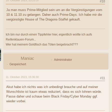
10. Oktober 2023, 23:23:37
#10
Ja man muss Prime-Mitglied sein um an die Vergünstigungen vom
10 & 11.10 zu gelangen. Daher auch Prime-Days. Ich habe mir die
vergünstigte House of The Dragons-Staffel gekauft.
Ich bin nur durch einen Tippfehler hier, eigentlich wollte ich aufs
Reifenklauen-Forum...
Wer hat meinem Goldfisch das Töten beigebracht???
Maniac
Administrator
Gespeichert
11. Oktober 2023, 15:36:30
#11
Akut habe ich nichts was ich unbedingt brauche und auf meiner
Wunschliste ist kaum etwas reduziert, dass es sich lohnen würde.
Passe daher und schaue beim Black Friday/Cyber Monday ggf.
wieder vorbei.