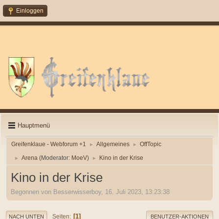
Einloggen
Hauptmenü
Greifenklaue - Webforum +1
Allgemeines
OffTopic
►
►
Arena
(Moderator:
MoeV
)
Kino in der Krise
►
►
Kino in der Krise
Begonnen von Besserwisserboy, 16. Juli 2023, 13:23:38
1
Seiten
NACH UNTEN
BENUTZER-AKTIONEN