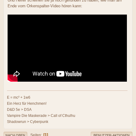
Und Helfer scheinen sie ja noch gefunden zu haben, wie man am
Ende vom Orkenspalter-Video hören kann:
E = mc² + 1w6
Ein Herz für Henchmen!
D&D 5e > DSA
Vampire Die Maskerade > Call of Cthulhu
Shadowrun > Cyberpunk
1
Seiten
NACH OBEN
BENUTZER-AKTIONEN