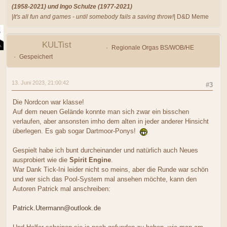
(1958-2021) und Ingo Schulze (1977-2021)
|
It's all fun and games - until somebody fails a saving throw!
| D&D Meme
KULTist
Regionale Orgas BS/WOB/HE
Gespeichert
13. Juni 2023, 21:00:42
#3
Die Nordcon war klasse!
Auf dem neuen Gelände konnte man sich zwar ein bisschen
verlaufen, aber ansonsten imho dem alten in jeder anderer Hinsicht
überlegen. Es gab sogar Dartmoor-Ponys!
Gespielt habe ich bunt durcheinander und natürlich auch Neues
ausprobiert wie die
Spirit Engine
.
War Dank Tick-Ini leider nicht so meins, aber die Runde war schön
und wer sich das Pool-System mal ansehen möchte, kann den
Autoren Patrick mal anschreiben:
Patrick.Utermann@outlook.de