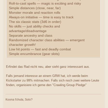
Roll-to-cast spells — magic is exciting and risky
Simple distances (close, near, far)
Monster morale and reaction rolls
Always-on initiative — time is easy to track
The six classic stats (3d6 in order)
No skills — just ability checks and
advantage/disadvantage
Separate ancestry and class
Randomized character class abilities — emergent
character growth!
Low hit points — fast and deadly combat
Simple encumbrance (gear slots)
Erfindet das Rad nicht neu, aber sieht ganz interessant aus.
Falls jemand interesse an einem GRW hat, ich werde beim
Kickstarter zu 99% mitmachen. Falls sich noch zwei weitere Leute
finden, organisiere ich gerne den "Crawling Group Pledge"
Koona t'chuta, Solo?