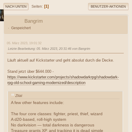
1
Seiten
NACH UNTEN
BENUTZER-AKTIONEN
Bangrim
Gespeichert
05. März 2023, 19:01:32
Letzte Bearbeitung
: 05. März 2023, 20:31:46 von Bangrim
Läuft aktuell auf Kickstarter und geht absolut durch die Decke.
Stand jetzt über $644.000 -
https://www.kickstarter.com/projects/shadowdarkrpg/shadowdark-
rpg-old-school-gaming-modernized/description
Zitat
A few other features include:
The four core classes: fighter, priest, thief, wizard
A d20-based, roll-high system
No darkvision — total darkness is dangerous
Treasure grants XP, and tracking it is dead simple