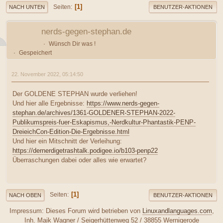
1
Seiten
NACH UNTEN
BENUTZER-AKTIONEN
nerds-gegen-stephan.de
Wünsch Dir was !
Gespeichert
22. November 2022, 05:14:50
Der GOLDENE STEPHAN wurde verliehen!
Und hier alle Ergebnisse:
https://www.nerds-gegen-
stephan.de/archives/1361-GOLDENER-STEPHAN-2022-
Publikumspreis-fuer-Eskapismus,-Nerdkultur-Phantastik-PENP-
DreieichCon-Edition-Die-Ergebnisse.html
Und hier ein Mitschnitt der Verleihung:
https://dernerdigetrashtalk.podigee.io/b103-penp22
Überraschungen dabei oder alles wie erwartet?
1
Seiten
NACH OBEN
BENUTZER-AKTIONEN
Impressum: Dieses Forum wird betrieben von
Linuxandlanguages.com
,
Inh. Maik Wagner / Seigerhüttenweg 52 / 38855 Wernigerode