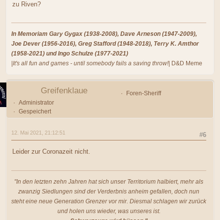
zu Riven?
In Memoriam Gary Gygax (1938-2008), Dave Arneson (1947-2009),
Joe Dever (1956-2016), Greg Stafford (1948-2018), Terry K. Amthor
(1958-2021) und Ingo Schulze (1977-2021)
|
It's all fun and games - until somebody fails a saving throw!
| D&D Meme
Greifenklaue
Foren-Sheriff
Administrator
Gespeichert
12. Mai 2021, 21:12:51
#6
Leider zur Coronazeit nicht.
"In den letzten zehn Jahren hat sich unser Territorium halbiert, mehr als
zwanzig Siedlungen sind der Verderbnis anheim gefallen, doch nun
steht eine neue Generation Grenzer vor mir. Diesmal schlagen wir zurück
und holen uns wieder, was unseres ist.