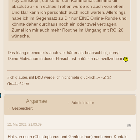
Hey Christoph, danke für den Kommentar. Stimme dir
absolut zu - ein echtes Treffen würde ich auch vorziehen.
Und klar kann ich persönlich auch noch warten. Allerdings
habe ich im Gegensatz zu Dir nur EINE Online-Runde und
könnte daher durchaus noch ein oder zwei vertragen.
Zumal ich mir auch mehr Routine im Umgang mit ROll20
wünsche.
Das klang meinerseits auch viel härter als beabsichtigt, sorry!
Deine Motivation in dieser Hinsicht ist natürlich nachvollziehbar
»Ich glaube, mit D&D werde ich nicht mehr glücklich...« -
Zitat
Greifenklaue
Argamae
Administrator
Gespeichert
12. Mai 2021, 21:03:39
#5
Hat von euch (Christophorus und Greifenklaue) noch einer Kontakt