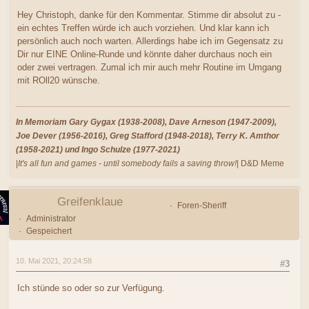
Hey Christoph, danke für den Kommentar. Stimme dir absolut zu -
ein echtes Treffen würde ich auch vorziehen. Und klar kann ich
persönlich auch noch warten. Allerdings habe ich im Gegensatz zu
Dir nur EINE Online-Runde und könnte daher durchaus noch ein
oder zwei vertragen. Zumal ich mir auch mehr Routine im Umgang
mit ROll20 wünsche.
In Memoriam Gary Gygax (1938-2008), Dave Arneson (1947-2009),
Joe Dever (1956-2016), Greg Stafford (1948-2018), Terry K. Amthor
(1958-2021) und Ingo Schulze (1977-2021)
|
It's all fun and games - until somebody fails a saving throw!
| D&D Meme
Greifenklaue
Foren-Sheriff
Administrator
Gespeichert
10. Mai 2021, 20:24:58
#3
Ich stünde so oder so zur Verfügung.