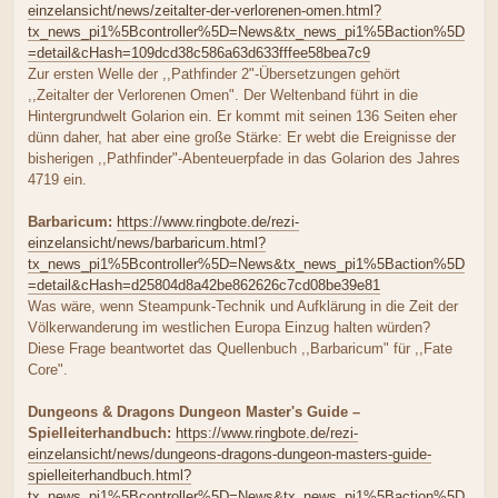
einzelansicht/news/zeitalter-der-verlorenen-omen.html?
tx_news_pi1%5Bcontroller%5D=News&tx_news_pi1%5Baction%5D
=detail&cHash=109dcd38c586a63d633fffee58bea7c9
Zur ersten Welle der ,,Pathfinder 2"-Übersetzungen gehört
,,Zeitalter der Verlorenen Omen". Der Weltenband führt in die
Hintergrundwelt Golarion ein. Er kommt mit seinen 136 Seiten eher
dünn daher, hat aber eine große Stärke: Er webt die Ereignisse der
bisherigen ,,Pathfinder"-Abenteuerpfade in das Golarion des Jahres
4719 ein.
Barbaricum:
https://www.ringbote.de/rezi-
einzelansicht/news/barbaricum.html?
tx_news_pi1%5Bcontroller%5D=News&tx_news_pi1%5Baction%5D
=detail&cHash=d25804d8a42be862626c7cd08be39e81
Was wäre, wenn Steampunk-Technik und Aufklärung in die Zeit der
Völkerwanderung im westlichen Europa Einzug halten würden?
Diese Frage beantwortet das Quellenbuch ,,Barbaricum" für ,,Fate
Core".
Dungeons & Dragons Dungeon Master's Guide –
Spielleiterhandbuch:
https://www.ringbote.de/rezi-
einzelansicht/news/dungeons-dragons-dungeon-masters-guide-
spielleiterhandbuch.html?
tx_news_pi1%5Bcontroller%5D=News&tx_news_pi1%5Baction%5D