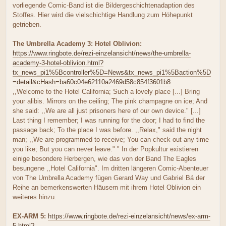
vorliegende Comic-Band ist die Bildergeschichtenadaption des
Stoffes. Hier wird die vielschichtige Handlung zum Höhepunkt
getrieben.
The Umbrella Academy 3: Hotel Oblivion:
https://www.ringbote.de/rezi-einzelansicht/news/the-umbrella-
academy-3-hotel-oblivion.html?
tx_news_pi1%5Bcontroller%5D=News&tx_news_pi1%5Baction%5D
=detail&cHash=ba60c04e62110a2469d58c854f3601b8
,,Welcome to the Hotel California; Such a lovely place [...] Bring
your alibis. Mirrors on the ceiling; The pink champagne on ice; And
she said: ,,We are all just prisoners here of our own device." [...]
Last thing I remember; I was running for the door; I had to find the
passage back; To the place I was before. ,,Relax," said the night
man; ,,We are programmed to receive; You can check out any time
you like; But you can never leave." " In der Popkultur existieren
einige besondere Herbergen, wie das von der Band The Eagles
besungene ,,Hotel California". Im dritten längeren Comic-Abenteuer
von The Umbrella Academy fügen Gerard Way und Gabriel Bá der
Reihe an bemerkenswerten Häusern mit ihrem Hotel Oblivion ein
weiteres hinzu.
EX-ARM 5:
https://www.ringbote.de/rezi-einzelansicht/news/ex-arm-
5.html?