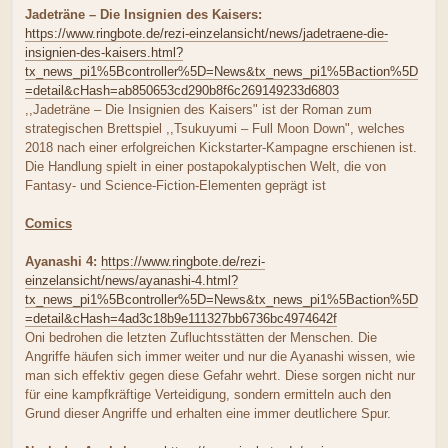
Jadeträne – Die Insignien des Kaisers:
https://www.ringbote.de/rezi-einzelansicht/news/jadetraene-die-
insignien-des-kaisers.html?
tx_news_pi1%5Bcontroller%5D=News&tx_news_pi1%5Baction%5D
=detail&cHash=ab850653cd290b8f6c269149233d6803
,,Jadeträne – Die Insignien des Kaisers" ist der Roman zum
strategischen Brettspiel ,,Tsukuyumi – Full Moon Down", welches
2018 nach einer erfolgreichen Kickstarter-Kampagne erschienen ist.
Die Handlung spielt in einer postapokalyptischen Welt, die von
Fantasy- und Science-Fiction-Elementen geprägt ist
Comics
Ayanashi 4:
https://www.ringbote.de/rezi-
einzelansicht/news/ayanashi-4.html?
tx_news_pi1%5Bcontroller%5D=News&tx_news_pi1%5Baction%5D
=detail&cHash=4ad3c18b9e111327bb6736bc4974642f
Oni bedrohen die letzten Zufluchtsstätten der Menschen. Die
Angriffe häufen sich immer weiter und nur die Ayanashi wissen, wie
man sich effektiv gegen diese Gefahr wehrt. Diese sorgen nicht nur
für eine kampfkräftige Verteidigung, sondern ermitteln auch den
Grund dieser Angriffe und erhalten eine immer deutlichere Spur.