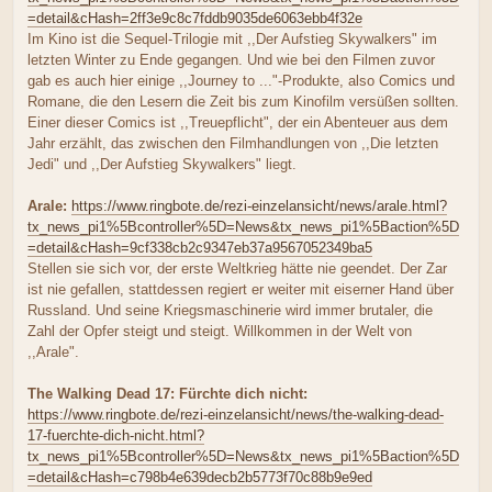
=detail&cHash=2ff3e9c8c7fddb9035de6063ebb4f32e
Im Kino ist die Sequel-Trilogie mit ,,Der Aufstieg Skywalkers" im
letzten Winter zu Ende gegangen. Und wie bei den Filmen zuvor
gab es auch hier einige ,,Journey to ..."-Produkte, also Comics und
Romane, die den Lesern die Zeit bis zum Kinofilm versüßen sollten.
Einer dieser Comics ist ,,Treuepflicht", der ein Abenteuer aus dem
Jahr erzählt, das zwischen den Filmhandlungen von ,,Die letzten
Jedi" und ,,Der Aufstieg Skywalkers" liegt.
Arale:
https://www.ringbote.de/rezi-einzelansicht/news/arale.html?
tx_news_pi1%5Bcontroller%5D=News&tx_news_pi1%5Baction%5D
=detail&cHash=9cf338cb2c9347eb37a9567052349ba5
Stellen sie sich vor, der erste Weltkrieg hätte nie geendet. Der Zar
ist nie gefallen, stattdessen regiert er weiter mit eiserner Hand über
Russland. Und seine Kriegsmaschinerie wird immer brutaler, die
Zahl der Opfer steigt und steigt. Willkommen in der Welt von
,,Arale".
The Walking Dead 17: Fürchte dich nicht:
https://www.ringbote.de/rezi-einzelansicht/news/the-walking-dead-
17-fuerchte-dich-nicht.html?
tx_news_pi1%5Bcontroller%5D=News&tx_news_pi1%5Baction%5D
=detail&cHash=c798b4e639decb2b5773f70c88b9e9ed