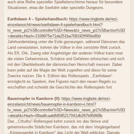
auch eine Reihe spezieller Spielleiterschirme heraus für besondere
Situationen, etwa die Seefahrt oder spezielle Dungeons.
Earthdawn 4 – Spielerhandbuch:
https://www.ringbote.de/rezi-
einzelansicht/news/earthdawn-4-spielerhandbuch.html?
tx_news_pi1%5Bcontroller%5D=News&tx_news_pi1%5Baction%5D
=detail&cHash=2108975e71da251ba709192ff956e80d
Jahrhundertelang unter die Erde gezwungen, während Dämonen das
Land verwüsteten, kehren die Völker in ihre zerstörte Welt zurück.
Als Elf, Ork, Zwerg oder Angehöriger der anderen Völker kann man
die vielen Geheimnisse, Schätze und Gefahren erforschen und sich
mit den Überbleibseln der dämonischen Herrschaft messen. Dabei
kann jeder auf die Magie der Welt zugreifen und diese für seine
Zwecke nutzen. Die 4. Edition des Rollenspiels ,,Earthdawn"
ermöglicht es Spielern, ihre Figuren nach den neuen Regeln zu
erschaffen und schreibt die Geschichte des Rollenspiels fort.
Bauernopfer in Kamborn (II):
https://www.ringbote.de/rezi-
einzelansicht/news/bauernopfer-in-kamborn-ii.html?
tx_news_pi1%5Bcontroller%5D=News&tx_news_pi1%5Baction%5D
=detail&cHash=08aa8caab84595217041db287b95868b
Das ,,Cthulhu"-Rollenspiel kehrt zurück ins das fiktive und
geheimnisvolle Städtchen Kamborn, das mit dem Vorgängerband
,,Königsgambit in Kamborn" das Licht der Welt erblickte. Damals