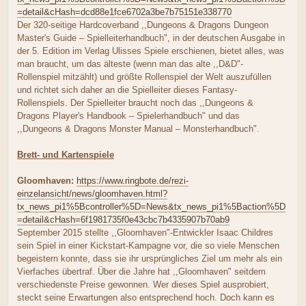
=detail&cHash=dcd88e1fce6702a3be7b75151e338770
Der 320-seitige Hardcoverband ,,Dungeons & Dragons Dungeon
Master's Guide – Spielleiterhandbuch", in der deutschen Ausgabe in
der 5. Edition im Verlag Ulisses Spiele erschienen, bietet alles, was
man braucht, um das älteste (wenn man das alte ,,D&D"-
Rollenspiel mitzählt) und größte Rollenspiel der Welt auszufüllen
und richtet sich daher an die Spielleiter dieses Fantasy-
Rollenspiels. Der Spielleiter braucht noch das ,,Dungeons &
Dragons Player's Handbook – Spielerhandbuch" und das
,,Dungeons & Dragons Monster Manual – Monsterhandbuch".
Brett- und Kartenspiele
Gloomhaven:
https://www.ringbote.de/rezi-
einzelansicht/news/gloomhaven.html?
tx_news_pi1%5Bcontroller%5D=News&tx_news_pi1%5Baction%5D
=detail&cHash=6f1981735f0e43cbc7b4335907b70ab9
September 2015 stellte ,,Gloomhaven"-Entwickler Isaac Childres
sein Spiel in einer Kickstart-Kampagne vor, die so viele Menschen
begeistern konnte, dass sie ihr ursprüngliches Ziel um mehr als ein
Vierfaches übertraf. Über die Jahre hat ,,Gloomhaven" seitdem
verschiedenste Preise gewonnen. Wer dieses Spiel ausprobiert,
steckt seine Erwartungen also entsprechend hoch. Doch kann es