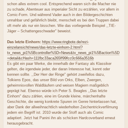
schon alles extrem cool. Entsprechend waren sich die Macher nie
zu schade, Abenteuer aus imperialer Sicht zu erzählen, vor allem in
Comic-Form. Und während Vader auch in den Bildergeschichten
unnahbar und gefährlich bleibt, menschelt es bei den Truppen dabei
oft mehr als nur ein bisschen. Wie das vorliegende Beispiel ,,TIE-
Jäger – Schattengeschwader" beweist.
Das letzte Einhorn:
https://www.ringbote.de/rezi-
einzelansicht/news/das-letzte-einhorn-2.html?
tx_news_pi1%5Bcontroller%5D=News&tx_news_pi1%5Baction%5D
=detail&cHash=111fbc33aca265ff99fcc0c666a3516b
Es gibt ein paar Werke, die innerhalb der Fantasy als Klassiker
gelten, die irgendwie jeder, der daran Interesse hat, kennt oder
kennen sollte. ,,Der Herr der Ringe" gehört zweifellos dazu,
Tolkiens Epos, das unser Bild von Orks, Elben, Zwergen,
geheimnisvollen Waldläufern und weisen Magiern maßgeblich
geprägt hat. Ebenso würde ich Peter S. Beagles ,,Das letzte
Einhorn" dazu zählen, eine im Grunde kleine, märchenhafte
Geschichte, die wenig konkrete Spuren im Genre hinterlassen hat,
aber Dank der allweihnachtlich wiederholten Zeichentrickverfilmung
jedem ein Begriff ist. 2010 wurde der Stoff auch als Comic
adaptiert. Jetzt hat Panini ihn als schicken Hardcoverband erneut
herausgebracht.