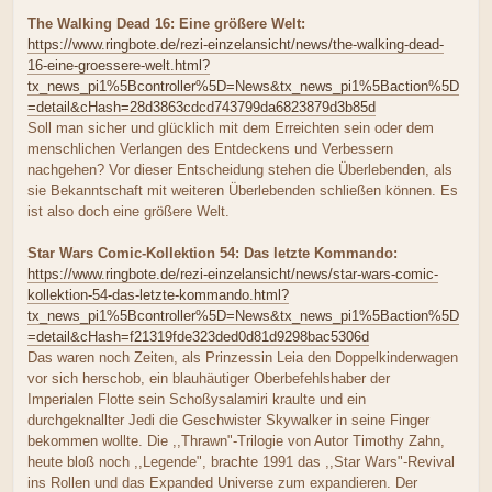
The Walking Dead 16: Eine größere Welt:
https://www.ringbote.de/rezi-einzelansicht/news/the-walking-dead-
16-eine-groessere-welt.html?
tx_news_pi1%5Bcontroller%5D=News&tx_news_pi1%5Baction%5D
=detail&cHash=28d3863cdcd743799da6823879d3b85d
Soll man sicher und glücklich mit dem Erreichten sein oder dem
menschlichen Verlangen des Entdeckens und Verbessern
nachgehen? Vor dieser Entscheidung stehen die Überlebenden, als
sie Bekanntschaft mit weiteren Überlebenden schließen können. Es
ist also doch eine größere Welt.
Star Wars Comic-Kollektion 54: Das letzte Kommando:
https://www.ringbote.de/rezi-einzelansicht/news/star-wars-comic-
kollektion-54-das-letzte-kommando.html?
tx_news_pi1%5Bcontroller%5D=News&tx_news_pi1%5Baction%5D
=detail&cHash=f21319fde323ded0d81d9298bac5306d
Das waren noch Zeiten, als Prinzessin Leia den Doppelkinderwagen
vor sich herschob, ein blauhäutiger Oberbefehlshaber der
Imperialen Flotte sein Schoßysalamiri kraulte und ein
durchgeknallter Jedi die Geschwister Skywalker in seine Finger
bekommen wollte. Die ,,Thrawn"-Trilogie von Autor Timothy Zahn,
heute bloß noch ,,Legende", brachte 1991 das ,,Star Wars"-Revival
ins Rollen und das Expanded Universe zum expandieren. Der