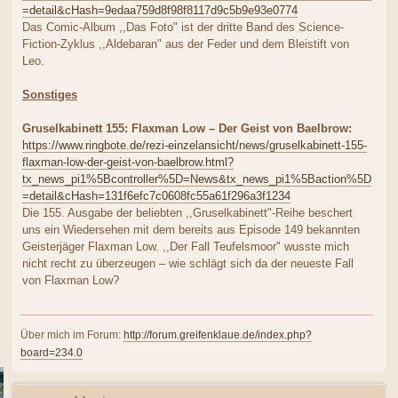
=detail&cHash=9edaa759d8f98f8117d9c5b9e93e0774
Das Comic-Album ,,Das Foto" ist der dritte Band des Science-
Fiction-Zyklus ,,Aldebaran" aus der Feder und dem Bleistift von
Leo.
Sonstiges
Gruselkabinett 155: Flaxman Low – Der Geist von Baelbrow:
https://www.ringbote.de/rezi-einzelansicht/news/gruselkabinett-155-
flaxman-low-der-geist-von-baelbrow.html?
tx_news_pi1%5Bcontroller%5D=News&tx_news_pi1%5Baction%5D
=detail&cHash=131f6efc7c0608fc55a61f296a3f1234
Die 155. Ausgabe der beliebten ,,Gruselkabinett"-Reihe beschert
uns ein Wiedersehen mit dem bereits aus Episode 149 bekannten
Geisterjäger Flaxman Low. ,,Der Fall Teufelsmoor" wusste mich
nicht recht zu überzeugen – wie schlägt sich da der neueste Fall
von Flaxman Low?
Über mich im Forum:
http://forum.greifenklaue.de/index.php?
board=234.0