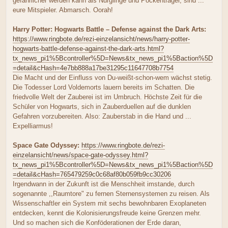
gefährlicher werden kann als Nurglinge und Pockenträger, sind ...
eure Mitspieler. Abmarsch. Oorah!
Harry Potter: Hogwarts Battle – Defense against the Dark Arts:
https://www.ringbote.de/rezi-einzelansicht/news/harry-potter-
hogwarts-battle-defense-against-the-dark-arts.html?
tx_news_pi1%5Bcontroller%5D=News&tx_news_pi1%5Baction%5D
=detail&cHash=4e7bb888a17be31295c11647708b7754
Die Macht und der Einfluss von Du-weißt-schon-wem wächst stetig.
Die Todesser Lord Voldemorts lauern bereits im Schatten. Die
friedvolle Welt der Zauberei ist im Umbruch. Höchste Zeit für die
Schüler von Hogwarts, sich in Zauberduellen auf die dunklen
Gefahren vorzubereiten. Also: Zauberstab in die Hand und ...
Expelliarmus!
Space Gate Odyssey:
https://www.ringbote.de/rezi-
einzelansicht/news/space-gate-odyssey.html?
tx_news_pi1%5Bcontroller%5D=News&tx_news_pi1%5Baction%5D
=detail&cHash=765479259c0c68af80b059fb9cc30206
Irgendwann in der Zukunft ist die Menschheit imstande, durch
sogenannte ,,Raumtore" zu fernen Sternensystemen zu reisen. Als
Wissenschaftler ein System mit sechs bewohnbaren Exoplaneten
entdecken, kennt die Kolonisierungsfreude keine Grenzen mehr.
Und so machen sich die Konföderationen der Erde daran,