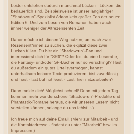
Leider entstehen dadurch manchmal Lücken - Lücken, die
bedauerlich sind. Beispielsweise ist unser langjähriger
"Shadowrun"-Spezialist Adaon kein großer Fan der neuen
Edition 6. Und zum Lesen von Romanen haben auch
immer weniger der Altrezensenten Zeit.
Daher möchte ich diesen Weg nutzen, um nach zwei
Rezensent*innen zu suchen, die explizit diese zwei
Lücken füllen. Du bist ein "Shadowrun"-Fan und
interessierst dich für "SR6"? Oder bist du eine Leseratte,
die Fantasy- und/oder SF-Bücher nur so verschlingt? Hast
du außerdem ein gutes Urteilsvermögen, kannst
unterhaltsam lesbare Texte produzieren, bist zuverlässig
und hast - last but not least - Lust, hier mitzuarbeiten?
Dann melde dich! Möglichst schnell! Denn mit jedem Tag
kommen mehr wunderschöne "Shadowrun"-Produkte und
Phantastik-Romane heraus, die wir unseren Lesern nicht
vorstellen können, solange du uns fehlst! :-)
Ich freue mich auf deine Email. (Mehr zur Mitarbeit - und
die Kontaktadresse - findest du unter "Mitarbeit" bzw. im
Impressum.)