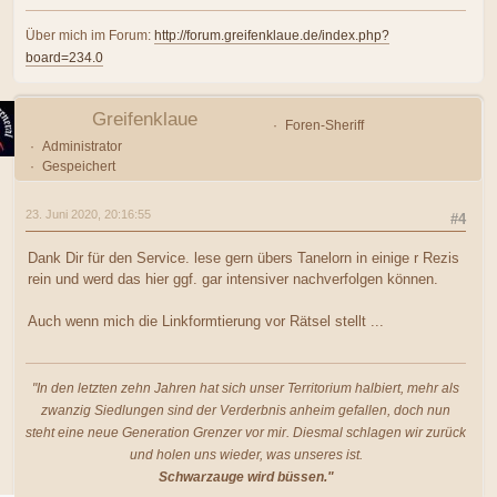
Über mich im Forum:
http://forum.greifenklaue.de/index.php?
board=234.0
Greifenklaue
Foren-Sheriff
Administrator
Gespeichert
23. Juni 2020, 20:16:55
#4
Dank Dir für den Service. lese gern übers Tanelorn in einige r Rezis
rein und werd das hier ggf. gar intensiver nachverfolgen können.
Auch wenn mich die Linkformtierung vor Rätsel stellt ...
"In den letzten zehn Jahren hat sich unser Territorium halbiert, mehr als
zwanzig Siedlungen sind der Verderbnis anheim gefallen, doch nun
steht eine neue Generation Grenzer vor mir. Diesmal schlagen wir zurück
und holen uns wieder, was unseres ist.
Schwarzauge wird büssen."