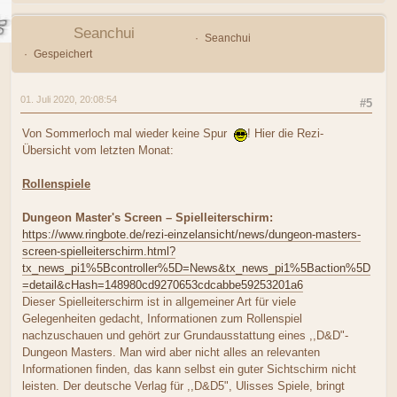
Seanchui
Seanchui
Gespeichert
01. Juli 2020, 20:08:54
#5
Von Sommerloch mal wieder keine Spur
! Hier die Rezi-
Übersicht vom letzten Monat:
Rollenspiele
Dungeon Master's Screen – Spielleiterschirm:
https://www.ringbote.de/rezi-einzelansicht/news/dungeon-masters-
screen-spielleiterschirm.html?
tx_news_pi1%5Bcontroller%5D=News&tx_news_pi1%5Baction%5D
=detail&cHash=148980cd9270653cdcabbe59253201a6
Dieser Spielleiterschirm ist in allgemeiner Art für viele
Gelegenheiten gedacht, Informationen zum Rollenspiel
nachzuschauen und gehört zur Grundausstattung eines ,,D&D"-
Dungeon Masters. Man wird aber nicht alles an relevanten
Informationen finden, das kann selbst ein guter Sichtschirm nicht
leisten. Der deutsche Verlag für ,,D&D5", Ulisses Spiele, bringt