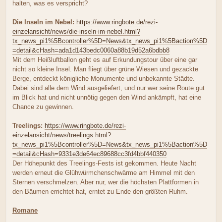
halten, was es verspricht?
Die Inseln im Nebel:
https://www.ringbote.de/rezi-
einzelansicht/news/die-inseln-im-nebel.html?
tx_news_pi1%5Bcontroller%5D=News&tx_news_pi1%5Baction%5D
=detail&cHash=ada1d143bedc0060a88b19d52a6bdbb8
Mit dem Heißluftballon geht es auf Erkundungstour über eine gar
nicht so kleine Insel. Man fliegt über grüne Wiesen und gezackte
Berge, entdeckt königliche Monumente und unbekannte Städte.
Dabei sind alle dem Wind ausgeliefert, und nur wer seine Route gut
im Blick hat und nicht unnötig gegen den Wind ankämpft, hat eine
Chance zu gewinnen.
Treelings:
https://www.ringbote.de/rezi-
einzelansicht/news/treelings.html?
tx_news_pi1%5Bcontroller%5D=News&tx_news_pi1%5Baction%5D
=detail&cHash=9331e3de64ec89688cc3fd4bbf440350
Der Höhepunkt des Treelings-Fests ist gekommen. Heute Nacht
werden erneut die Glühwürmchenschwärme am Himmel mit den
Sternen verschmelzen. Aber nur, wer die höchsten Plattformen in
den Bäumen errichtet hat, erntet zu Ende den größten Ruhm.
Romane