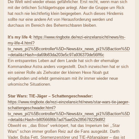
Die Welt wird wieder etwas gefährlicher. Erst recht, wenn man sich
mit der örtlichen Schlägertruppe anlegt. Aber die Gruppe um Rick
hat noch nie leichtfertig klein beigegeben. Auch dieses Hindernis
sollte nur eine andere Art von Herausforderung werden und
durchaus im Bereich des Beherrschbaren bleiben.
It's my life 4:
https://www.ringbote.de/rezi-einzelansicht/news/its-
my-life-4.html?
tx_news_pi1%5Bcontroller%5D=News&tx_news_pi1%5Baction%5D
=detail&cHash=da69b83da203e5c97a936370de56ff6c
Ein entspanntes Leben auf dem Lande hat sich der ehemalige
Kommandeur Astra anders vorgestellt. Doch inzwischen hat er sich
ein seiner Rolle als Ziehvater der kleinen Hexe Noah gut
eingefunden und erlebt gemeinsam mit ihr immer wieder neue
urkomische Situationen.
Star Wars: TIE-Jäger – Schattengeschwader:
https://www.ringbote.de/rezi-einzelansicht/news/star-wars-tie-jaeger-
schattengeschwader.html?
tx_news_pi1%5Bcontroller%5D=News&tx_news_pi1%5Baction%5D
=detail&cHash=b8056686b7ad75ae02e285678229d8f2
Obwohl es ,,das Böse" verkörpert, hat das Imperium bei ,,Star
Wars" schon immer großen Reiz auf die Fans ausgeübt. Darth
Vader, Boba Fett, Sternenzerstörer und TIE-Abfangjäger – das ist