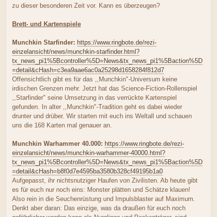
zu dieser besonderen Zeit vor. Kann es überzeugen?
Brett- und Kartenspiele
Munchkin Starfinder:
https://www.ringbote.de/rezi-
einzelansicht/news/munchkin-starfinder.html?
tx_news_pi1%5Bcontroller%5D=News&tx_news_pi1%5Baction%5D
=detail&cHash=c3ea9aae6ac0a25298d1658284f812d7
Offensichtlich gibt es für das ,,Munchkin"-Universum keine
irdischen Grenzen mehr. Jetzt hat das Science-Fiction-Rollenspiel
,,Starfinder" seine Umsetzung in das verrückte Kartenspiel
gefunden. In alter ,,Munchkin"-Tradition geht es dabei wieder
drunter und drüber. Wir starten mit euch ins Weltall und schauen
uns die 168 Karten mal genauer an.
Munchkin Warhammer 40.000:
https://www.ringbote.de/rezi-
einzelansicht/news/munchkin-warhammer-40000.html?
tx_news_pi1%5Bcontroller%5D=News&tx_news_pi1%5Baction%5D
=detail&cHash=b8f0d7e4595ba3580b328cf49195b1a0
Aufgepasst, ihr nichtsnutziger Haufen von Zivilisten. Ab heute gibt
es für euch nur noch eins: Monster plätten und Schätze klauen!
Also rein in die Seuchenrüstung und Impulsblaster auf Maximum.
Denkt aber daran: Das einzige, was da draußen für euch noch