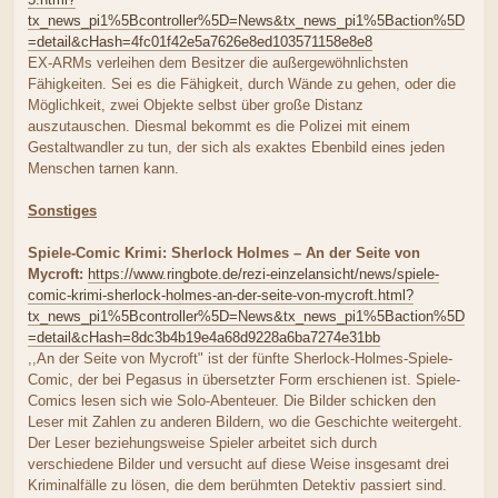
tx_news_pi1%5Bcontroller%5D=News&tx_news_pi1%5Baction%5D
=detail&cHash=4fc01f42e5a7626e8ed103571158e8e8
EX-ARMs verleihen dem Besitzer die außergewöhnlichsten
Fähigkeiten. Sei es die Fähigkeit, durch Wände zu gehen, oder die
Möglichkeit, zwei Objekte selbst über große Distanz
auszutauschen. Diesmal bekommt es die Polizei mit einem
Gestaltwandler zu tun, der sich als exaktes Ebenbild eines jeden
Menschen tarnen kann.
Sonstiges
Spiele-Comic Krimi: Sherlock Holmes – An der Seite von
Mycroft:
https://www.ringbote.de/rezi-einzelansicht/news/spiele-
comic-krimi-sherlock-holmes-an-der-seite-von-mycroft.html?
tx_news_pi1%5Bcontroller%5D=News&tx_news_pi1%5Baction%5D
=detail&cHash=8dc3b4b19e4a68d9228a6ba7274e31bb
,,An der Seite von Mycroft" ist der fünfte Sherlock-Holmes-Spiele-
Comic, der bei Pegasus in übersetzter Form erschienen ist. Spiele-
Comics lesen sich wie Solo-Abenteuer. Die Bilder schicken den
Leser mit Zahlen zu anderen Bildern, wo die Geschichte weitergeht.
Der Leser beziehungsweise Spieler arbeitet sich durch
verschiedene Bilder und versucht auf diese Weise insgesamt drei
Kriminalfälle zu lösen, die dem berühmten Detektiv passiert sind.