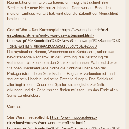
Raumstationen im Orbit zu bauen, um möglichst schnell ihre
Siedler in die neue Heimat zu bringen. Denn wer am Ende den
meisten Einfluss vor Ort hat, wird über die Zukunft der Menschheit
bestimmen.
God of War – Das Kartenspiel:
https://www.ringbote.de/rezi-
einzelansicht/news/god-of-war-das-kartenspiel.html?
tx_news_pi1%5Bcontroller%5D=News&tx_news_pi1%5Baction%5D
=detail&cHash=0bcde65b6959c90f353d6fc8a3e23670
Die mystischen Nornen, Weberinnen des Schicksals, sehen das
bevorstehende Ragnarök. In der Hoffnung, die Zerstörung zu
verhindern, blicken sie in den Schicksalsbrunnen. Während dieser
Visionen übernimmt jede Norne die Kontrolle über einen der
Protagonisten, deren Schicksal mit Ragnarök verbunden ist, und
steuert sein Handeln und seine Entscheidungen. Das Schicksal
aller liegt in den Händen der Spieler, die mögliche Zukünfte
erkunden und die Geheimnisse finden müssen, um das Ende allen
Seins zu überleben.
Comics
Star Wars: Treuepflicht:
https://www.ringbote.de/rezi-
einzelansicht/news/star-wars-treuepflicht.html?
tx_news_pi1%5Bcontroller%5D=News&tx_news_pi1%5Baction%5D