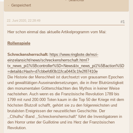
Seanchui
Gespeichert
22. Juni 2020, 22:28:49
#1
Hier schon einmal das aktuelle Artikelprogramm vom Mai:
Rollenspiele
Schreckensherrschaft:
https://www.ringbote.de/rezi-
einzelansicht/news/schreckensherrschaft.html?
tx_news_pi1%5Bcontroller%5D=News&tx_news_pi1%5Baction%5D
=detail&cHash=d7cbbefd93b11fca0443c1fe2f87410e
Die Historie der Menschheit ist durchsetzt von grausamen Epochen
und gewalttätigen Auseinandersetzungen, die in ihrer Blutrünstigkeit
den monumentalen Götterschlachten des Mythos in keiner Weise
nachstehen. Auch wenn es die Französische Revolution 1789 bis
1799 mit rund 200.000 Toten kaum in die Top 50 der Kriege mit dem
höchsten Blutzoll schafft, gehört sie zu den folgenreichsten und
brutalsten Ereignissen der neuzeitlichen Geschichte. Der
,,Cthulhu"-Band ,,Schreckensherrschaft" führt die Investigatoren in
den Horror unter der Guillotine und ins Herz der Französischen
Revolution.