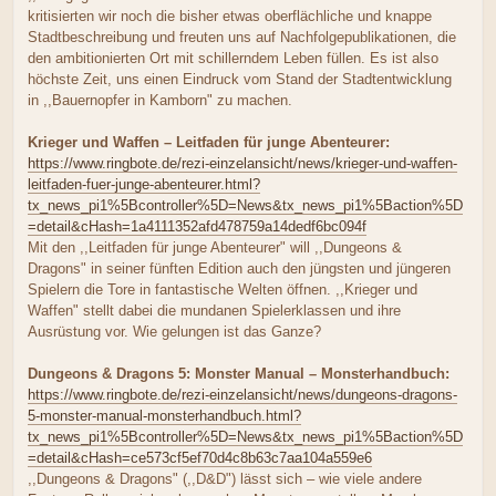
kritisierten wir noch die bisher etwas oberflächliche und knappe
Stadtbeschreibung und freuten uns auf Nachfolgepublikationen, die
den ambitionierten Ort mit schillerndem Leben füllen. Es ist also
höchste Zeit, uns einen Eindruck vom Stand der Stadtentwicklung
in ,,Bauernopfer in Kamborn" zu machen.
Krieger und Waffen – Leitfaden für junge Abenteurer:
https://www.ringbote.de/rezi-einzelansicht/news/krieger-und-waffen-
leitfaden-fuer-junge-abenteurer.html?
tx_news_pi1%5Bcontroller%5D=News&tx_news_pi1%5Baction%5D
=detail&cHash=1a4111352afd478759a14dedf6bc094f
Mit den ,,Leitfaden für junge Abenteurer" will ,,Dungeons &
Dragons" in seiner fünften Edition auch den jüngsten und jüngeren
Spielern die Tore in fantastische Welten öffnen. ,,Krieger und
Waffen" stellt dabei die mundanen Spielerklassen und ihre
Ausrüstung vor. Wie gelungen ist das Ganze?
Dungeons & Dragons 5: Monster Manual – Monsterhandbuch:
https://www.ringbote.de/rezi-einzelansicht/news/dungeons-dragons-
5-monster-manual-monsterhandbuch.html?
tx_news_pi1%5Bcontroller%5D=News&tx_news_pi1%5Baction%5D
=detail&cHash=ce573cf5ef70d4c8b63c7aa104a559e6
,,Dungeons & Dragons" (,,D&D") lässt sich – wie viele andere