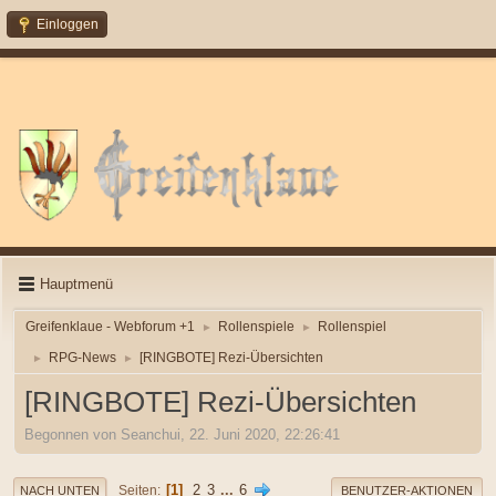
Einloggen
Hauptmenü
Greifenklaue - Webforum +1
Rollenspiele
Rollenspiel
►
►
RPG-News
[RINGBOTE] Rezi-Übersichten
►
►
[RINGBOTE] Rezi-Übersichten
Begonnen von Seanchui, 22. Juni 2020, 22:26:41
1
2
3
...
6
Seiten
NACH UNTEN
BENUTZER-AKTIONEN