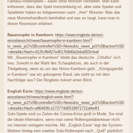
Fantasy-Rollenspiele – kaum ohne Monster vorstellen. Man kann
kritisieren, dass das Spiel monsterlastig ist, aber viele Spieler und
Spielleiter haben es liebgewonnen samt ,,ihrer" Monster. Was das
neue Monsterhandbuch beinhaltet und was es taugt, kann man in
dieser Rezension erfahren.
Bauernopfer in Kamborn:
https://www.ringbote.de/rezi-
einzelansicht/news/bauernopfer-in-kamborn.html?
tx_news_pi1%5Bcontroller%5D=News&tx_news_pi1%5Baction%5D
=detail&cHash=d12fc8b927ed517b9d0a2eba003cfeaf
Mit ,,Bauernopfer in Kamborn" bleibt das deutsche ,,Cthulhu" sich
treu. Sowohl in der Wahl des Schauplatzes, als auch in der
Titelgebung, wenn es um das fiktive Kamborn geht. ,,Königsgambit
in Kamborn" war ein gelungener Band, wie sieht es mit dem
Nachfolger aus? Der Ringbote riskiert einen Blick.
English Eerie:
https://www.ringbote.de/rezi-
einzelansicht/news/english-eerie.html?
tx_news_pi1%5Bcontroller%5D=News&tx_news_pi1%5Baction%5D
=detail&cHash=a96493fc1172774d0518971721d4e4f1
Solo-Spiele sind zu Zeiten der Corona-Krise groß in Mode. Sie sind
die ideale Alternative, wenn man seine Rollenspielabenteuer nicht
ins Internet verlagern möchte. Mit ,,English Eerie" legt der System-
Matters-Verlag sein zweites Solo-Rollenspiel nach ,,Quill" pünktlich