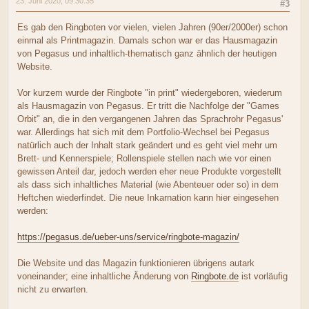
23. Juni 2020, 09:30:35
#3
Es gab den Ringboten vor vielen, vielen Jahren (90er/2000er) schon
einmal als Printmagazin. Damals schon war er das Hausmagazin
von Pegasus und inhaltlich-thematisch ganz ähnlich der heutigen
Website.
Vor kurzem wurde der Ringbote "in print" wiedergeboren, wiederum
als Hausmagazin von Pegasus. Er tritt die Nachfolge der "Games
Orbit" an, die in den vergangenen Jahren das Sprachrohr Pegasus'
war. Allerdings hat sich mit dem Portfolio-Wechsel bei Pegasus
natürlich auch der Inhalt stark geändert und es geht viel mehr um
Brett- und Kennerspiele; Rollenspiele stellen nach wie vor einen
gewissen Anteil dar, jedoch werden eher neue Produkte vorgestellt
als dass sich inhaltliches Material (wie Abenteuer oder so) in dem
Heftchen wiederfindet. Die neue Inkarnation kann hier eingesehen
werden:
https://pegasus.de/ueber-uns/service/ringbote-magazin/
Die Website und das Magazin funktionieren übrigens autark
voneinander; eine inhaltliche Änderung von
Ringbote.de
ist vorläufig
nicht zu erwarten.