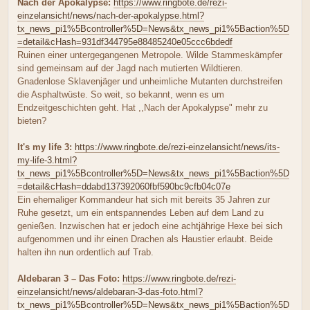
Nach der Apokalypse:
https://www.ringbote.de/rezi-
einzelansicht/news/nach-der-apokalypse.html?
tx_news_pi1%5Bcontroller%5D=News&tx_news_pi1%5Baction%5D
=detail&cHash=931df344795e88485240e05ccc6bdedf
Ruinen einer untergegangenen Metropole. Wilde Stammeskämpfer
sind gemeinsam auf der Jagd nach mutierten Wildtieren.
Gnadenlose Sklavenjäger und unheimliche Mutanten durchstreifen
die Asphaltwüste. So weit, so bekannt, wenn es um
Endzeitgeschichten geht. Hat ,,Nach der Apokalypse" mehr zu
bieten?
It's my life 3:
https://www.ringbote.de/rezi-einzelansicht/news/its-
my-life-3.html?
tx_news_pi1%5Bcontroller%5D=News&tx_news_pi1%5Baction%5D
=detail&cHash=ddabd137392060fbf590bc9cfb04c07e
Ein ehemaliger Kommandeur hat sich mit bereits 35 Jahren zur
Ruhe gesetzt, um ein entspannendes Leben auf dem Land zu
genießen. Inzwischen hat er jedoch eine achtjährige Hexe bei sich
aufgenommen und ihr einen Drachen als Haustier erlaubt. Beide
halten ihn nun ordentlich auf Trab.
Aldebaran 3 – Das Foto:
https://www.ringbote.de/rezi-
einzelansicht/news/aldebaran-3-das-foto.html?
tx_news_pi1%5Bcontroller%5D=News&tx_news_pi1%5Baction%5D