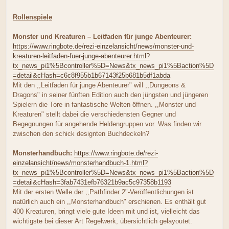
Rollenspiele
Monster und Kreaturen – Leitfaden für junge Abenteurer:
https://www.ringbote.de/rezi-einzelansicht/news/monster-und-
kreaturen-leitfaden-fuer-junge-abenteurer.html?
tx_news_pi1%5Bcontroller%5D=News&tx_news_pi1%5Baction%5D
=detail&cHash=c6c8f955b1b67143f25b681b5df1abda
Mit den ,,Leitfaden für junge Abenteurer" will ,,Dungeons &
Dragons" in seiner fünften Edition auch den jüngsten und jüngeren
Spielern die Tore in fantastische Welten öffnen. ,,Monster und
Kreaturen" stellt dabei die verschiedensten Gegner und
Begegnungen für angehende Heldengruppen vor. Was finden wir
zwischen den schick designten Buchdeckeln?
Monsterhandbuch:
https://www.ringbote.de/rezi-
einzelansicht/news/monsterhandbuch-1.html?
tx_news_pi1%5Bcontroller%5D=News&tx_news_pi1%5Baction%5D
=detail&cHash=3fab7431efb76321b9ac5c97358b1193
Mit der ersten Welle der ,,Pathfinder 2"-Veröffentlichungen ist
natürlich auch ein ,,Monsterhandbuch" erschienen. Es enthält gut
400 Kreaturen, bringt viele gute Ideen mit und ist, vielleicht das
wichtigste bei dieser Art Regelwerk, übersichtlich gelayoutet.