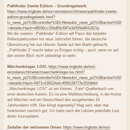
Pathfinder Zweite Edition – Grundregelwerk:
https://www.ringbote.de/rezi-einzelansicht/news/pathfinder-zweite-
edition-grundregelwerk.html?
tx_news_pi1%5Bcontroller%5D=News&tx_news_pi1%5Baction%5D
=detail&cHash=d9030cc32bd83c697e3d355b9041821e
Mit der zweiten ,,Pathfinder"-Edition will Paizo das beliebte
Rollenspielsystem ins neue Jahrzehnt führen, die deutsche
Übersetzung hat nun Ulisses Spiele auf den Markt gebracht.
,,Pathfinder 2" macht dabei so Einiges richtig – auch, wenn es auf
den ersten Blick nicht unbedingt so wirkt.
Märchenkrieger, LOS!:
https://www.ringbote.de/rezi-
einzelansicht/news/maerchenkrieger-los.html?
tx_news_pi1%5Bcontroller%5D=News&tx_news_pi1%5Baction%5D
=detail&cHash=5871c635524afc45f9129773e332db6d
,,Märchenkrieger, LOS!" ist ein kleines ,,Fate"-Quellenbuch von
einer deutschen Autorin. Es ist eine Weltbeschreibung, in der Anime
auf Märchen und ein Deutschland des ausgehenden 19.
Jahrhunderts trifft. Das klingt eigenartig? Mag sein, aber das
funktioniert ziemlich gut. Ich hatte nach der Lektüre jedenfalls Lust,
direkt loszuspielen.
Zeitalter der verlorenen Omen:
https://www.ringbote.de/rezi-