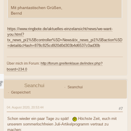
Mit phantastischen Grüßen,
Bernd
https://www.ringbote.de/aktuelles-einzelansicht/news/we-want-
you.html?
tx_news_pi1%5Bcontroller%5D=News&tx_news_pi1%5Baction%5D
=detail&cHash=878c825cd920d0d303b4d6537c0ad30b
Über mich im Forum:
http://forum.greifenklaue.de/index.php?
board=234.0
Seanchui
Seanchui
Gespeichert
04. August 2020, 20:53:44
#7
Schon wieder ein paar Tage zu spät!
Höchste Zeit, euch mit
unserem sommerlochfreien Juli-Artikelprogramm vertraut zu
machen: