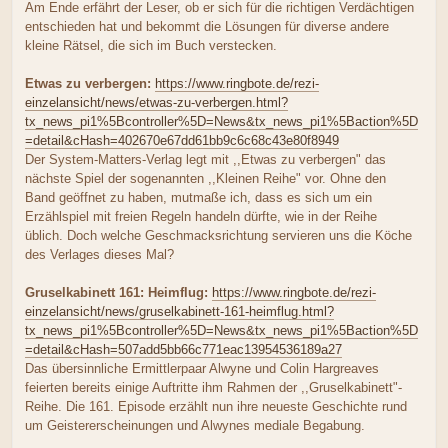
Am Ende erfährt der Leser, ob er sich für die richtigen Verdächtigen
entschieden hat und bekommt die Lösungen für diverse andere
kleine Rätsel, die sich im Buch verstecken.
Etwas zu verbergen:
https://www.ringbote.de/rezi-
einzelansicht/news/etwas-zu-verbergen.html?
tx_news_pi1%5Bcontroller%5D=News&tx_news_pi1%5Baction%5D
=detail&cHash=402670e67dd61bb9c6c68c43e80f8949
Der System-Matters-Verlag legt mit ,,Etwas zu verbergen" das
nächste Spiel der sogenannten ,,Kleinen Reihe" vor. Ohne den
Band geöffnet zu haben, mutmaße ich, dass es sich um ein
Erzählspiel mit freien Regeln handeln dürfte, wie in der Reihe
üblich. Doch welche Geschmacksrichtung servieren uns die Köche
des Verlages dieses Mal?
Gruselkabinett 161: Heimflug:
https://www.ringbote.de/rezi-
einzelansicht/news/gruselkabinett-161-heimflug.html?
tx_news_pi1%5Bcontroller%5D=News&tx_news_pi1%5Baction%5D
=detail&cHash=507add5bb66c771eac13954536189a27
Das übersinnliche Ermittlerpaar Alwyne und Colin Hargreaves
feierten bereits einige Auftritte ihm Rahmen der ,,Gruselkabinett"-
Reihe. Die 161. Episode erzählt nun ihre neueste Geschichte rund
um Geistererscheinungen und Alwynes mediale Begabung.