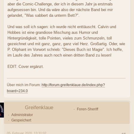
aber die Comic-Challenge, der ich in diesem Jahr ja erstmals
aufgesessen bin. Und da wäre also der nächste Band bei mir
gelandet, "Was sabbert da unterm Bett?".
Und was soll ich sagen: ich wurde nicht enttäuscht. Calvin und
Hobbes ist eine grandiose Mischung aus Humor und
Hintergründigkeit, tolle Pointen, vieles zum Schmunzeln, toll
gezeichnet und mit ganz, ganz, ganz viel Herz. Großartig. Oder, wie
P. Oliphant im Vorwort schrieb: "Dieses Buch ist Magie". Ich hoffe,
im Laufe des Jahres auch noch einen dritten Band zu lesen!
EDIT: Cover ergänzt.
Über mich im Forum:
http://forum.greifenklaue.de/index.php?
board=234.0
Greifenklaue
Foren-Sheriff
Administrator
Gespeichert
05. Februar 2020, 13:31:02