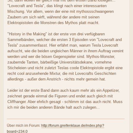
So, dann wollen wir gleich mal mit dem ersten Band loslegen...
"Lovecraft and Tesla", das klingt nach einer interessanten
Mischung. Vor allem, wenn der eine mit mythossschwangeren
Zaubern um sich wirft, während der andere mit seinen
Elektropistolen die Monstren des Mythos platt macht.
"History in the Making" ist der erste von drei verfügbaren
Sammelbänden, welcher die ersten 3 Episoden von "Lovecraft and
Tesla" zusammenfasst. Hier erfährt man, warum Tesla Lovecraft
aufsucht, wie die beiden ungleichen Männer in ihrem Auftrag vereint
werden und wer die bösen Gegenspieler sind. Mythos-Monster,
zaubernde Tanten, bärbeißige Universitätsdekane, vornehme
Sticheleien und nicht zuletzt Teslas coole Elektropistole ergibt eine
recht cool anzusehende Mixtur, die mit Lovecrafts Geschichten
allerdings - außer dem Anstrich - nichts mehr gemein hat.
Leider ist der erste Band dann auch kaum mehr als ein Appetizer,
zeichnet gerade einmal die Figuren und endet auch gleich mit
Cliffhanger. Aber ehrlich gesagt - schlimm ist das auch nicht. Muss
ich mir die beiden anderen Bände halt auch zulegen...
Über mich im Forum:
http://forum.greifenklaue.de/index.php?
board=234.0