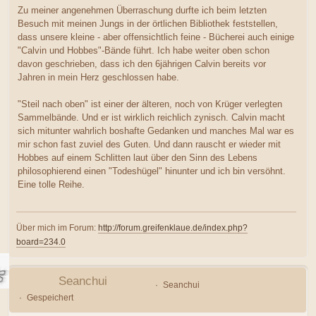
Zu meiner angenehmen Überraschung durfte ich beim letzten
Besuch mit meinen Jungs in der örtlichen Bibliothek feststellen,
dass unsere kleine - aber offensichtlich feine - Bücherei auch einige
"Calvin und Hobbes"-Bände führt. Ich habe weiter oben schon
davon geschrieben, dass ich den 6jährigen Calvin bereits vor
Jahren in mein Herz geschlossen habe.
"Steil nach oben" ist einer der älteren, noch von Krüger verlegten
Sammelbände. Und er ist wirklich reichlich zynisch. Calvin macht
sich mitunter wahrlich boshafte Gedanken und manches Mal war es
mir schon fast zuviel des Guten. Und dann rauscht er wieder mit
Hobbes auf einem Schlitten laut über den Sinn des Lebens
philosophierend einen "Todeshügel" hinunter und ich bin versöhnt.
Eine tolle Reihe.
Über mich im Forum:
http://forum.greifenklaue.de/index.php?
board=234.0
Seanchui
Seanchui
Gespeichert