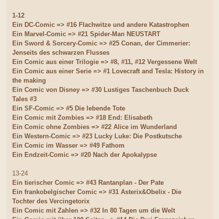
1-12
Ein DC-Comic => #16 Flachwitze und andere Katastrophen
Ein Marvel-Comic => #21 Spider-Man NEUSTART
Ein Sword & Sorcery-Comic => #25 Conan, der Cimmerier:
Jenseits des schwarzen Flusses
Ein Comic aus einer Trilogie => #8, #11, #12 Vergessene Welt
Ein Comic aus einer Serie => #1 Lovecraft and Tesla: History in
the making
Ein Comic von Disney => #30 Lustiges Taschenbuch Duck
Tales #3
Ein SF-Comic => #5 Die lebende Tote
Ein Comic mit Zombies => #18 End: Elisabeth
Ein Comic ohne Zombies => #22 Alice im Wunderland
Ein Western-Comic => #23 Lucky Luke: Die Postkutsche
Ein Comic im Wasser => #49 Fathom
Ein Endzeit-Comic => #20 Nach der Apokalypse
13-24
Ein tierischer Comic => #43 Rantanplan - Der Pate
Ein frankobelgischer Comic => #31 Asterix&Obelix - Die
Tochter des Vercingetorix
Ein Comic mit Zahlen => #32 In 80 Tagen um die Welt