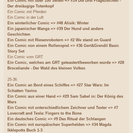
Ein Comic mit über 100 Seiten => #14 Die Drei Fragezeichen -
Der dreiäugige Totenkopf
Ein Comic mit Pferden
Ein Comic in der Luft
Ein winterlicher Comic => #48 Alisik: Winter
Ein japanischer Manga => #39 Der Hund und andere
Geschichten
Ein Comic mit Riesenrobotern => #2 We stand on Guard
Ein Comic von einem Rollenspiel => #36 Gert&Grendil Basic
Story Set
Ein Comic vom GRT
Ein Comic, welches am GRT geteastert/beworben wurde => #28
Broceliande - Der Wald des kleinen Volkes
25-36
Ein Comic an Bord eines Schiffes => #27 Star Wars: Im
Schatten Yavins
Ein Comic aus einer Hand => #29 Sam Sabel in: Der König des
Mars
Ein Comic mit unterschiedlichem Zeichner und Texter => #7
Lovecraft and Tesla: Fingers to the Bone
Ein deutsches Comic => #9 Das Ritual der Schlangen
Ein Comic mit europäischen Superhelden => #34 Magda
Ikklepotts Buch 1-3