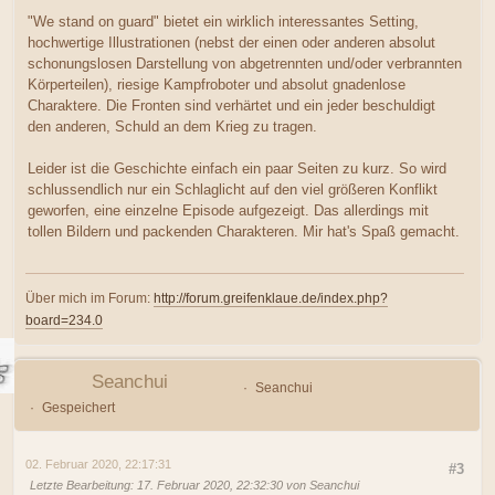
"We stand on guard" bietet ein wirklich interessantes Setting,
hochwertige Illustrationen (nebst der einen oder anderen absolut
schonungslosen Darstellung von abgetrennten und/oder verbrannten
Körperteilen), riesige Kampfroboter und absolut gnadenlose
Charaktere. Die Fronten sind verhärtet und ein jeder beschuldigt
den anderen, Schuld an dem Krieg zu tragen.
Leider ist die Geschichte einfach ein paar Seiten zu kurz. So wird
schlussendlich nur ein Schlaglicht auf den viel größeren Konflikt
geworfen, eine einzelne Episode aufgezeigt. Das allerdings mit
tollen Bildern und packenden Charakteren. Mir hat's Spaß gemacht.
Über mich im Forum:
http://forum.greifenklaue.de/index.php?
board=234.0
Seanchui
Seanchui
Gespeichert
02. Februar 2020, 22:17:31
#3
Letzte Bearbeitung
: 17. Februar 2020, 22:32:30 von Seanchui