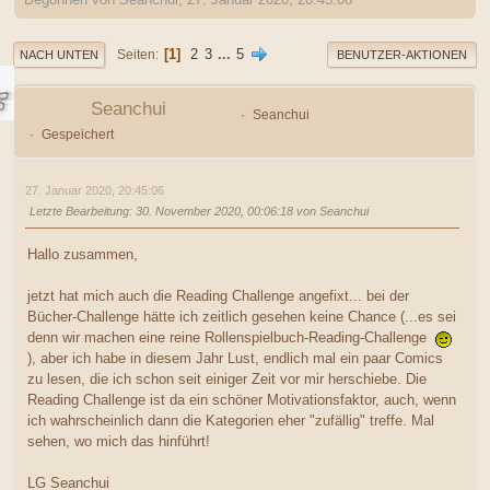
1
2
3
...
5
Seiten
NACH UNTEN
BENUTZER-AKTIONEN
Seanchui
Seanchui
Gespeichert
27. Januar 2020, 20:45:06
Letzte Bearbeitung
: 30. November 2020, 00:06:18 von Seanchui
Hallo zusammen,
jetzt hat mich auch die Reading Challenge angefixt... bei der
Bücher-Challenge hätte ich zeitlich gesehen keine Chance (...es sei
denn wir machen eine reine Rollenspielbuch-Reading-Challenge
), aber ich habe in diesem Jahr Lust, endlich mal ein paar Comics
zu lesen, die ich schon seit einiger Zeit vor mir herschiebe. Die
Reading Challenge ist da ein schöner Motivationsfaktor, auch, wenn
ich wahrscheinlich dann die Kategorien eher "zufällig" treffe. Mal
sehen, wo mich das hinführt!
LG Seanchui