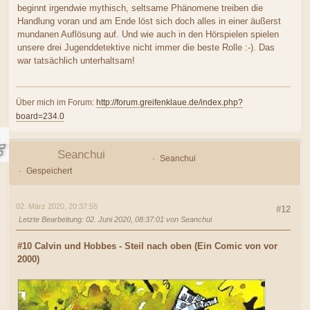
beginnt irgendwie mythisch, seltsame Phänomene treiben die
Handlung voran und am Ende löst sich doch alles in einer äußerst
mundanen Auflösung auf. Und wie auch in den Hörspielen spielen
unsere drei Jugenddetektive nicht immer die beste Rolle :-). Das
war tatsächlich unterhaltsam!
Über mich im Forum:
http://forum.greifenklaue.de/index.php?
board=234.0
Seanchui
Seanchui
Gespeichert
02. März 2020, 20:37:55
#12
Letzte Bearbeitung
: 02. Juni 2020, 08:37:01 von Seanchui
#10 Calvin und Hobbes - Steil nach oben (Ein Comic von vor
2000)