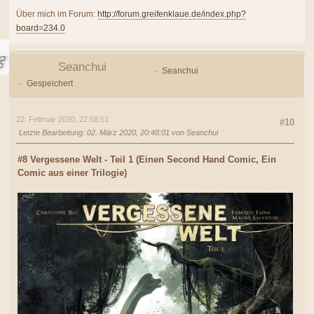
Über mich im Forum:
http://forum.greifenklaue.de/index.php?
board=234.0
Seanchui
Seanchui
Gespeichert
22. Februar 2020, 22:58:51
#10
Letzte Bearbeitung
: 02. März 2020, 20:48:01 von Seanchui
#8 Vergessene Welt - Teil 1 (Einen Second Hand Comic, Ein
Comic aus einer Trilogie)