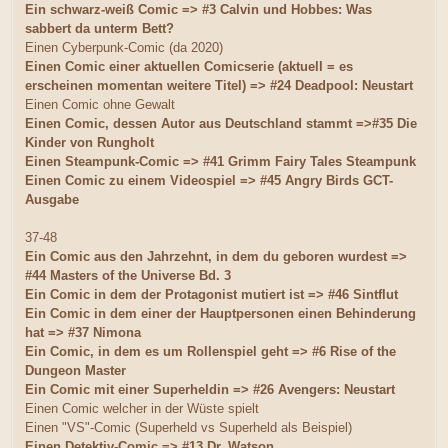
Ein schwarz-weiß Comic => #3 Calvin und Hobbes: Was
sabbert da unterm Bett?
Einen Cyberpunk-Comic (da 2020)
Einen Comic einer aktuellen Comicserie (aktuell = es
erscheinen momentan weitere Titel) => #24 Deadpool: Neustart
Einen Comic ohne Gewalt
Einen Comic, dessen Autor aus Deutschland stammt =>#35 Die
Kinder von Rungholt
Einen Steampunk-Comic => #41 Grimm Fairy Tales Steampunk
Einen Comic zu einem Videospiel => #45 Angry Birds GCT-
Ausgabe
37-48
Ein Comic aus den Jahrzehnt, in dem du geboren wurdest =>
#44 Masters of the Universe Bd. 3
Ein Comic in dem der Protagonist mutiert ist => #46 Sintflut
Ein Comic in dem einer der Hauptpersonen einen Behinderung
hat => #37 Nimona
Ein Comic, in dem es um Rollenspiel geht => #6 Rise of the
Dungeon Master
Ein Comic mit einer Superheldin => #26 Avengers: Neustart
Einen Comic welcher in der Wüste spielt
Einen "VS"-Comic (Superheld vs Superheld als Beispiel)
Einen Detektiv-Comic => #13 Dr. Watson