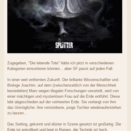
Zugegeben, "Die lebende Tote" hätte ich jetzt in verschiedenen
Kategorien einsortieren können... aber SF passt auf jeden Fall.
In einer weit entfernten Zukunft. Der brillante Wissenschaftler und
Biologe Joachim, auf dem (zwischenzeitlich von der Menschheit
besiedelten) Mars wegen illegaler Forschungen verurteilt, wird von
einer mächtigen und mysteriösen Frau auf die Erde entführt. Diese
lebt abgeschieden auf der verheerten Erde. Sie verlangt von ihm
das Unmögliche: ihre verstorbene, junge Tochter wiederauferstehen
zu lassen...
Das Setting, gekonnt und düster in Szene gesetzt ist großartig. Die
Erde ist entvölkert und liegt in Ruinen, die Technik ist hoch