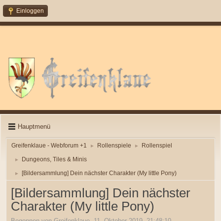
Einloggen
Hauptmenü
Greifenklaue - Webforum +1
Rollenspiele
Rollenspiel
►
►
Dungeons, Tiles & Minis
►
[Bildersammlung] Dein nächster Charakter (My little Pony)
►
[Bildersammlung] Dein nächster
Charakter (My little Pony)
Begonnen von Greifenklaue, 11. Oktober 2019, 21:48:10