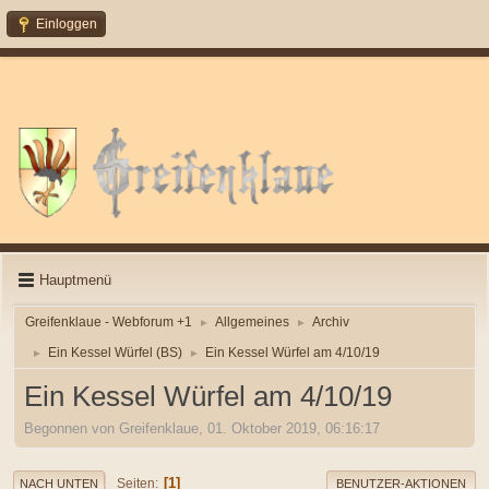
Einloggen
Hauptmenü
Greifenklaue - Webforum +1
Allgemeines
Archiv
►
►
Ein Kessel Würfel (BS)
Ein Kessel Würfel am 4/10/19
►
►
Ein Kessel Würfel am 4/10/19
Begonnen von Greifenklaue, 01. Oktober 2019, 06:16:17
1
Seiten
NACH UNTEN
BENUTZER-AKTIONEN