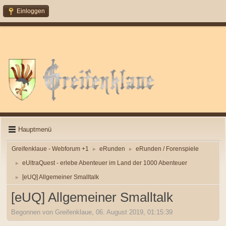
Einloggen
Hauptmenü
Greifenklaue - Webforum +1
eRunden
eRunden / Forenspiele
►
►
eUltraQuest - erlebe Abenteuer im Land der 1000 Abenteuer
►
[eUQ] Allgemeiner Smalltalk
►
[eUQ] Allgemeiner Smalltalk
Begonnen von Greifenklaue, 06. August 2019, 01:15:39