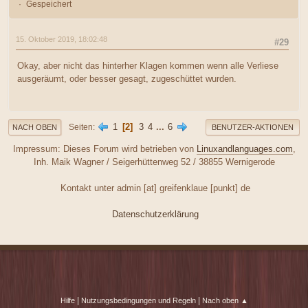
Gespeichert
15. Oktober 2019, 18:02:48
#29
Okay, aber nicht das hinterher Klagen kommen wenn alle Verliese
ausgeräumt, oder besser gesagt, zugeschüttet wurden.
1
2
3
4
...
6
Seiten
NACH OBEN
BENUTZER-AKTIONEN
Impressum: Dieses Forum wird betrieben von
Linuxandlanguages.com
,
Inh. Maik Wagner / Seigerhüttenweg 52 / 38855 Wernigerode
Kontakt unter admin [at] greifenklaue [punkt] de
Datenschutzerklärung
|
|
Hilfe
Nutzungsbedingungen und Regeln
Nach oben ▲