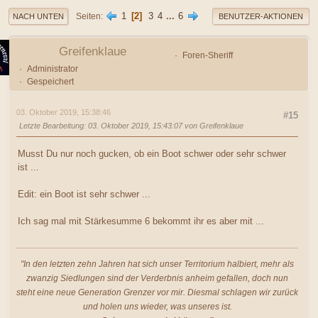
1
2
3
4
...
6
Seiten
NACH UNTEN
BENUTZER-AKTIONEN
Greifenklaue
Foren-Sheriff
Administrator
Gespeichert
03. Oktober 2019, 15:38:46
#15
Letzte Bearbeitung
: 03. Oktober 2019, 15:43:07 von Greifenklaue
Musst Du nur noch gucken, ob ein Boot schwer oder sehr schwer
ist ...
Edit: ein Boot ist sehr schwer ...
Ich sag mal mit Stärkesumme 6 bekommt ihr es aber mit ...
"In den letzten zehn Jahren hat sich unser Territorium halbiert, mehr als
zwanzig Siedlungen sind der Verderbnis anheim gefallen, doch nun
steht eine neue Generation Grenzer vor mir. Diesmal schlagen wir zurück
und holen uns wieder, was unseres ist.