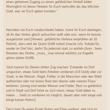
einen geheimen Zugang zu einem gefährlichen Verließ bildet.
Womöglich ist dieser Hinweis für Euch wertvoller als das bißchen
Gold, was wir Euch geben konnten."
Nachdem sie Euch verabschiedet haben, könnt ihr Euch überlegen,
ob ihr das Verlies gleich aufsuchen wollt oder erst, wenn ihr besser
ausgerüstet seid [Hinweis: gefährliche Verliese empfohlen ab 10
Ruhm!], dazu wird als Quest Do99 notiert (mache ich). Sobald Du
wieder im Dorf bist, darfst Du jederzeit statt zu würfeln (Anm.: beim
Betreten des Dorfes _muss_ man einmal würfeln) zur Kapelle
gehen (daher Do99).
Jetzt kannst Du Deinen dritten Zug machen: Entweder im Dorf
umgucken, etwas Geld beim Arbeiten verdienen (4-8 Gold) oder zur
Stadt, in die Wiesen, Hügel, Felder, in die Marschen oder den Wald
aufbrechen oder mit einem Boot den oberen oder unteren Fluss
befahren. (sinnig sind wieder Wiesen und Felder, Rest zu gefährlich
und in Stadt und Dorf lohnt es sich meist, etwas Gold dabei zu
haben ... Geld zu verdienen ist möglich, dauert aber sehr lange und
bringt keinen Ruhm!)
Dazu hast Du einen Punkt Ruhm und Ehre verdient, weil sich im