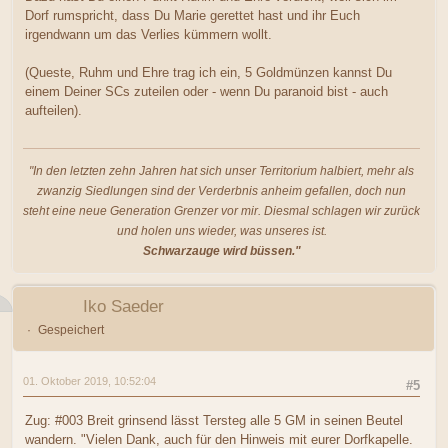
Dorf rumspricht, dass Du Marie gerettet hast und ihr Euch
irgendwann um das Verlies kümmern wollt.
(Queste, Ruhm und Ehre trag ich ein, 5 Goldmünzen kannst Du
einem Deiner SCs zuteilen oder - wenn Du paranoid bist - auch
aufteilen).
"In den letzten zehn Jahren hat sich unser Territorium halbiert, mehr als
zwanzig Siedlungen sind der Verderbnis anheim gefallen, doch nun
steht eine neue Generation Grenzer vor mir. Diesmal schlagen wir zurück
und holen uns wieder, was unseres ist.
Schwarzauge wird büssen."
Iko Saeder
Gespeichert
01. Oktober 2019, 10:52:04
#5
Zug: #003 Breit grinsend lässt Tersteg alle 5 GM in seinen Beutel
wandern. "Vielen Dank, auch für den Hinweis mit eurer Dorfkapelle.