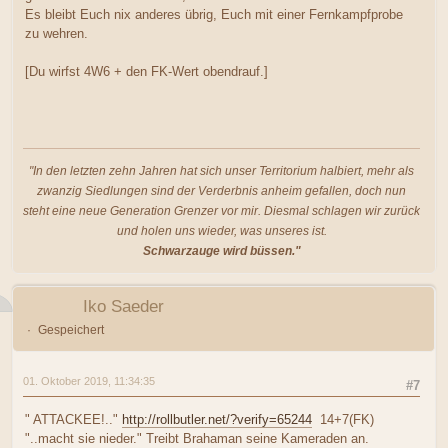
Es bleibt Euch nix anderes übrig, Euch mit einer Fernkampfprobe
zu wehren.
[Du wirfst 4W6 + den FK-Wert obendrauf.]
"In den letzten zehn Jahren hat sich unser Territorium halbiert, mehr als
zwanzig Siedlungen sind der Verderbnis anheim gefallen, doch nun
steht eine neue Generation Grenzer vor mir. Diesmal schlagen wir zurück
und holen uns wieder, was unseres ist.
Schwarzauge wird büssen."
Iko Saeder
Gespeichert
01. Oktober 2019, 11:34:35
#7
" ATTACKEE!.."
http://rollbutler.net/?verify=65244
14+7(FK)
"..macht sie nieder." Treibt Brahaman seine Kameraden an.