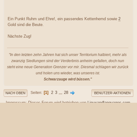
Ein Punkt Ruhm und Ehre!, ein passendes Kettenhemd sowie
2
Gold sind die Beute.
Nächste Zug!
"In den letzten zehn Jahren hat sich unser Territorium halbiert, mehr als
zwanzig Siedlungen sind der Verderbnis anheim gefallen, doch nun
steht eine neue Generation Grenzer vor mir. Diesmal schlagen wir zurück
und holen uns wieder, was unseres ist.
Schwarzauge wird büssen."
1
2
3
...
28
Seiten
NACH OBEN
BENUTZER-AKTIONEN
Impressum: Dieses Forum wird betrieben von
Linuxandlanguages.com
,
Inh. Maik Wagner / Seigerhüttenweg 52 / 38855 Wernigerode
Kontakt unter admin [at] greifenklaue [punkt] de
Datenschutzerklärung