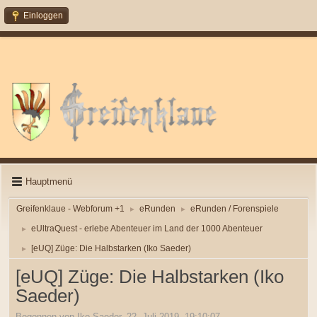
Einloggen
Hauptmenü
Greifenklaue - Webforum +1
eRunden
eRunden / Forenspiele
►
►
eUltraQuest - erlebe Abenteuer im Land der 1000 Abenteuer
►
[eUQ] Züge: Die Halbstarken (Iko Saeder)
►
[eUQ] Züge: Die Halbstarken (Iko
Saeder)
Begonnen von Iko Saeder, 22. Juli 2019, 19:10:07