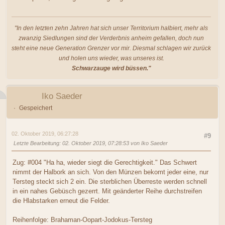
"In den letzten zehn Jahren hat sich unser Territorium halbiert, mehr als
zwanzig Siedlungen sind der Verderbnis anheim gefallen, doch nun
steht eine neue Generation Grenzer vor mir. Diesmal schlagen wir zurück
und holen uns wieder, was unseres ist.
Schwarzauge wird büssen."
Iko Saeder
Gespeichert
02. Oktober 2019, 06:27:28
#9
Letzte Bearbeitung
: 02. Oktober 2019, 07:28:53 von Iko Saeder
Zug: #004 "Ha ha, wieder siegt die Gerechtigkeit." Das Schwert
nimmt der Halbork an sich. Von den Münzen bekomt jeder eine, nur
Tersteg steckt sich 2 ein. Die sterblichen Überreste werden schnell
in ein nahes Gebüsch gezerrt. Mit geänderter Reihe durchstreifen
die Hlabstarken erneut die Felder.
Reihenfolge: Brahaman-Oopart-Jodokus-Tersteg