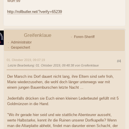
Wurf:99
http://rollbutler.net/?verify=65239
Greifenklaue
Foren-Sheriff
Administrator
Gespeichert
01. Oktober 2019, 09:07:19
#4
Letzte Bearbeitung
: 01. Oktober 2019, 09:48:38 von Greifenklaue
Der Marsch ins Dorf dauert nicht lang, ihre Eltern sind sehr froh,
Marie wiederzusehen, die wohl doch länger unterwegs war mit
einem jungen Bauernburschen letzte Nacht ...
Jedenfalls drücken sie Euch einen kleinen Lederbeutel gefüllt mit 5
Goldmünzen in die Hand.
"Wo ihr gerade hier seid und wie stattliche Abenteurer ausseht,
werte Halbstarke, kennt ihr die Ruinen unserer Dorfkapelle? Wenn
man die Altarplatte abhebt, findet man darunter einen Schacht, der