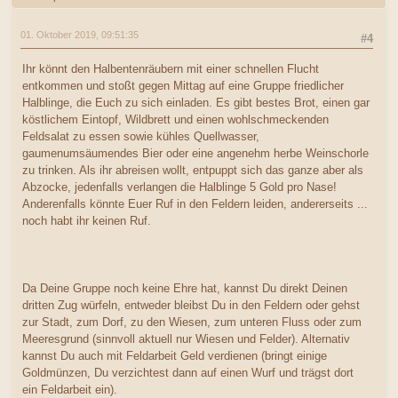
01. Oktober 2019, 09:51:35
#4
Ihr könnt den Halbentenräubern mit einer schnellen Flucht
entkommen und stoßt gegen Mittag auf eine Gruppe friedlicher
Halblinge, die Euch zu sich einladen. Es gibt bestes Brot, einen gar
köstlichem Eintopf, Wildbrett und einen wohlschmeckenden
Feldsalat zu essen sowie kühles Quellwasser,
gaumenumsäumendes Bier oder eine angenehm herbe Weinschorle
zu trinken. Als ihr abreisen wollt, entpuppt sich das ganze aber als
Abzocke, jedenfalls verlangen die Halblinge 5 Gold pro Nase!
Anderenfalls könnte Euer Ruf in den Feldern leiden, andererseits ...
noch habt ihr keinen Ruf.
Da Deine Gruppe noch keine Ehre hat, kannst Du direkt Deinen
dritten Zug würfeln, entweder bleibst Du in den Feldern oder gehst
zur Stadt, zum Dorf, zu den Wiesen, zum unteren Fluss oder zum
Meeresgrund (sinnvoll aktuell nur Wiesen und Felder). Alternativ
kannst Du auch mit Feldarbeit Geld verdienen (bringt einige
Goldmünzen, Du verzichtest dann auf einen Wurf und trägst dort
ein Feldarbeit ein).