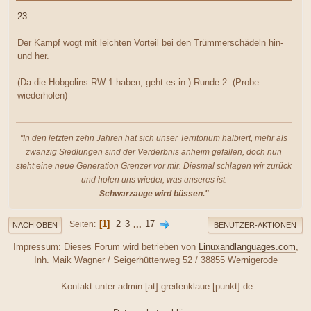
23 ...
Der Kampf wogt mit leichten Vorteil bei den Trümmerschädeln hin-
und her.
(Da die Hobgolins RW 1 haben, geht es in:) Runde 2. (Probe
wiederholen)
"In den letzten zehn Jahren hat sich unser Territorium halbiert, mehr als
zwanzig Siedlungen sind der Verderbnis anheim gefallen, doch nun
steht eine neue Generation Grenzer vor mir. Diesmal schlagen wir zurück
und holen uns wieder, was unseres ist.
Schwarzauge wird büssen."
1
2
3
...
17
Seiten
NACH OBEN
BENUTZER-AKTIONEN
Impressum: Dieses Forum wird betrieben von
Linuxandlanguages.com
,
Inh. Maik Wagner / Seigerhüttenweg 52 / 38855 Wernigerode
Kontakt unter admin [at] greifenklaue [punkt] de