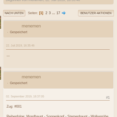
1
2
3
...
17
Seiten
NACH UNTEN
BENUTZER-AKTIONEN
menemen
Gespeichert
22. Juli 2019, 16:35:46
---
menemen
Gespeichert
02. September 2019, 18:37:05
#1
Zug: #001
Reihenfolge: Mondhaupt - Sonnenkopf - Sternenhaupt - Wolkenrübe