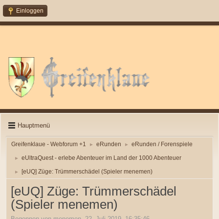
Einloggen
Hauptmenü
Greifenklaue - Webforum +1
eRunden
eRunden / Forenspiele
►
►
eUltraQuest - erlebe Abenteuer im Land der 1000 Abenteuer
►
[eUQ] Züge: Trümmerschädel (Spieler menemen)
►
[eUQ] Züge: Trümmerschädel
(Spieler menemen)
Begonnen von menemen, 22. Juli 2019, 16:35:46