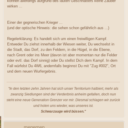
können allerdings aufgrund des lauten Geschnatters keine Zauber
wirken ...
Einer der gegnerischen Krieger ...
(und der optische Hinweis: die sehen schon gefährlich aus ...)
Regelerklärung: Es handelt sich um einen freiwilligen Kampf.
Entweder Du ziehst innerhalb der Wiesen weiter, Du wechselst in
die Stadt, das Dorf, zu den Feldern, in die Hügel, in die Ebene,
nach Grent oder ins Meer (davon ist aber momentan nur die Felder
oder evtl. das Dorf sinnig) oder Du stellst Dich dem Kampf. In dem
Fall würfelst Du 4W6, andernfalls beginnst Du mit "Zug #002", Ort
und dem neuen Wurfergebnis.
"In den letzten zehn Jahren hat sich unser Territorium halbiert, mehr als
zwanzig Siedlungen sind der Verderbnis anheim gefallen, doch nun
steht eine neue Generation Grenzer vor mir. Diesmal schlagen wir zurück
und holen uns wieder, was unseres ist.
Schwarzauge wird büssen."
menemen