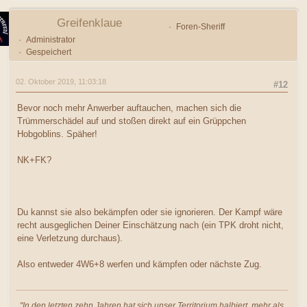
Greifenklaue
Foren-Sheriff
Administrator
Gespeichert
02. Oktober 2019, 11:03:18
#12
Bevor noch mehr Anwerber auftauchen, machen sich die
Trümmerschädel auf und stoßen direkt auf ein Grüppchen
Hobgoblins. Späher!
NK+FK?
Du kannst sie also bekämpfen oder sie ignorieren. Der Kampf wäre
recht ausgeglichen Deiner Einschätzung nach (ein TPK droht nicht,
eine Verletzung durchaus).
Also entweder 4W6+8 werfen und kämpfen oder nächste Zug.
"In den letzten zehn Jahren hat sich unser Territorium halbiert, mehr als