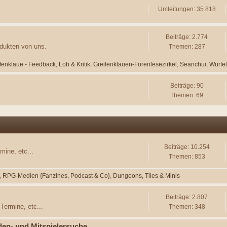
Umleitungen: 35.818
Beiträge: 2.774
odukten von uns.
Themen: 287
fenklaue - Feedback, Lob & Kritik
Greifenklauen-Forenlesezirkel
Seanchui
Würfe
Beiträge: 90
Themen: 69
Beiträge: 10.254
mine, etc...
Themen: 853
RPG-Medien {Fanzines, Podcast & Co}
Dungeons, Tiles & Minis
Beiträge: 2.807
Termine, etc...
Themen: 348
den- und Mitspielersuche