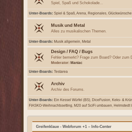
Spiel, Spaß und Schokolade...
Unter-Boards
Spiel & Spaß
Arena
Regionales
Glückwünsche
Musik und Metal
Alles zu musikalischen Themen.
Unter-Boards
Musik allgemein
Metal
Design / FAQ / Bugs
Fehler bemerkt? Frage zum Board? Oder zum D
Moderator:
Maniac
Unter-Boards
Testarea
Archiv
Archiv des Forums.
Unter-Boards
Ein Kessel Würfel (BS)
DiceFusion
Keks- & Krü
FIASKO-Weihnachtssetting
M20 auf SciFi umbauen
Helmstedt l
Greifenklaue - Webforum +1 – Info-Center