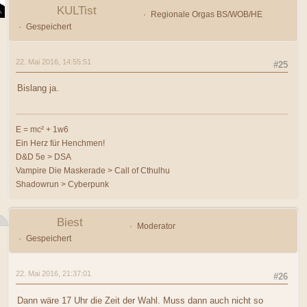
KULTist
Regionale Orgas BS/WOB/HE
Gespeichert
22. Mai 2016, 14:55:51
#25
Bislang ja.
E = mc² + 1w6
Ein Herz für Henchmen!
D&D 5e > DSA
Vampire Die Maskerade > Call of Cthulhu
Shadowrun > Cyberpunk
Biest
Moderator
Gespeichert
22. Mai 2016, 21:37:01
#26
Dann wäre 17 Uhr die Zeit der Wahl. Muss dann auch nicht so