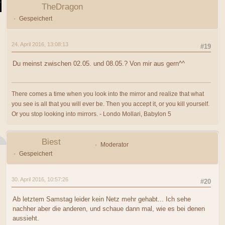
TheDragon
Gespeichert
24. April 2016, 13:08:13
#19
Du meinst zwischen 02.05. und 08.05.? Von mir aus gern^^
There comes a time when you look into the mirror and realize that what
you see is all that you will ever be. Then you accept it, or you kill yourself.
Or you stop looking into mirrors. - Londo Mollari, Babylon 5
Biest
Moderator
Gespeichert
30. April 2016, 10:57:26
#20
Ab letztem Samstag leider kein Netz mehr gehabt... Ich sehe
nachher aber die anderen, und schaue dann mal, wie es bei denen
aussieht.