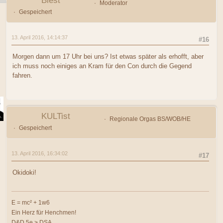
Biest
Moderator
Gespeichert
13. April 2016, 14:14:37
#16
Morgen dann um 17 Uhr bei uns? Ist etwas später als erhofft, aber
ich muss noch einiges an Kram für den Con durch die Gegend
fahren.
KULTist
Regionale Orgas BS/WOB/HE
Gespeichert
13. April 2016, 16:34:02
#17
Okidoki!
E = mc² + 1w6
Ein Herz für Henchmen!
D&D 5e > DSA