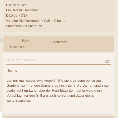
E = mc² + 1w6
Ein Herz für Henchmen!
D&D 5e > DSA
Vampire Die Maskerade > Call of Cthulhu
Shadowrun > Cyberpunk
Biest
Moderator
Gespeichert
21. Mai 2016, 22:03:38
#24
Hey ho,
von mir mal wieder ewig verpeilt. Wie sieht es denn bei dir aus,
Gordon? Kommenden Donnerstag noch Zeit? Die Damen sind zwar
beide nicht im Land, aber der Rest hätte Zeit, daher wäre mein
Vorschlag hier den Grill anzuschmeißen, und dabei etwas
weiterzuspielen.