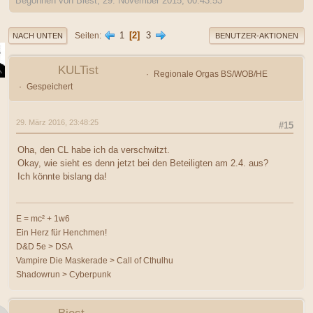
Begonnen von Biest, 29. November 2015, 00:43:53
1
2
3
Seiten
NACH UNTEN
BENUTZER-AKTIONEN
KULTist
Regionale Orgas BS/WOB/HE
Gespeichert
29. März 2016, 23:48:25
#15
Oha, den CL habe ich da verschwitzt.
Okay, wie sieht es denn jetzt bei den Beteiligten am 2.4. aus?
Ich könnte bislang da!
E = mc² + 1w6
Ein Herz für Henchmen!
D&D 5e > DSA
Vampire Die Maskerade > Call of Cthulhu
Shadowrun > Cyberpunk