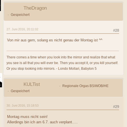
TheDragon
Gespeichert
27. Juni 2016, 20:11:02
#28
Von mir aus gern, solang es nicht genau der Montag ist ^^
There comes a time when you look into the mirror and realize that what
you see is all that you will ever be. Then you accept it, or you kill yourself.
Or you stop looking into mirrors. - Londo Mollari, Babylon 5
KULTist
Regionale Orgas BS/WOB/HE
Gespeichert
30. Juni 2016, 15:18:53
#29
Montag muss nicht sein!
Allerdings bin ich am 6.7. auch verplant.....