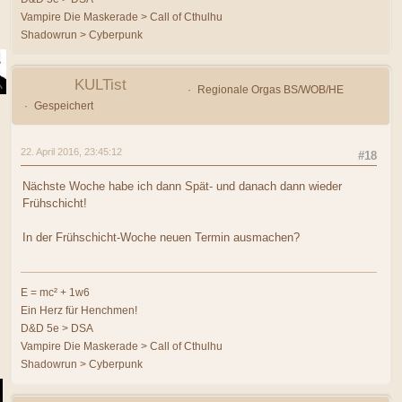
Vampire Die Maskerade > Call of Cthulhu
Shadowrun > Cyberpunk
KULTist
Regionale Orgas BS/WOB/HE
Gespeichert
22. April 2016, 23:45:12
#18
Nächste Woche habe ich dann Spät- und danach dann wieder
Frühschicht!
In der Frühschicht-Woche neuen Termin ausmachen?
E = mc² + 1w6
Ein Herz für Henchmen!
D&D 5e > DSA
Vampire Die Maskerade > Call of Cthulhu
Shadowrun > Cyberpunk