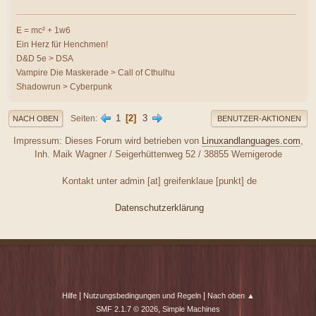
E = mc² + 1w6
Ein Herz für Henchmen!
D&D 5e > DSA
Vampire Die Maskerade > Call of Cthulhu
Shadowrun > Cyberpunk
1
2
3
Seiten
NACH OBEN
BENUTZER-AKTIONEN
Impressum: Dieses Forum wird betrieben von
Linuxandlanguages.com
,
Inh. Maik Wagner / Seigerhüttenweg 52 / 38855 Wernigerode
Kontakt unter admin [at] greifenklaue [punkt] de
Datenschutzerklärung
|
|
Hilfe
Nutzungsbedingungen und Regeln
Nach oben ▲
,
SMF 2.1.7 © 2026
Simple Machines