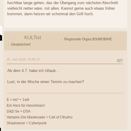
furchtbar lange gehen, das der Übergang zum nächsten Abschnitt
vielleicht netter wäre, mit allen. Kannst gerne auch etwas früher
kommen, dann heizen wir schonmal den Grill hoch.
KULTist
Regionale Orgas BS/WOB/HE
Gespeichert
25. Juni 2016, 03:05:12
#27
Ab dem 4.7. habe ich Urlaub...
Lust, in der Woche einen Termin zu machen?
E = mc² + 1w6
Ein Herz für Henchmen!
D&D 5e > DSA
Vampire Die Maskerade > Call of Cthulhu
Shadowrun > Cyberpunk