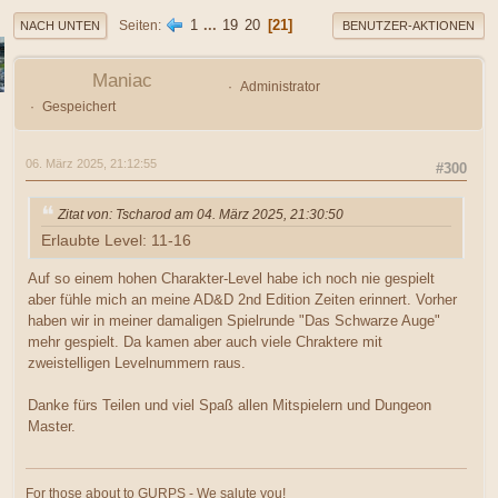
1
...
19
20
21
Seiten
NACH UNTEN
BENUTZER-AKTIONEN
Maniac
Administrator
Gespeichert
06. März 2025, 21:12:55
#300
Zitat von: Tscharod am 04. März 2025, 21:30:50
Erlaubte Level: 11-16
Auf so einem hohen Charakter-Level habe ich noch nie gespielt
aber fühle mich an meine AD&D 2nd Edition Zeiten erinnert. Vorher
haben wir in meiner damaligen Spielrunde "Das Schwarze Auge"
mehr gespielt. Da kamen aber auch viele Chraktere mit
zweistelligen Levelnummern raus.
Danke fürs Teilen und viel Spaß allen Mitspielern und Dungeon
Master.
For those about to GURPS - We salute you!