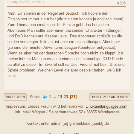
13. August 2025, 20:58:17
#305
Nein, wir spielen in der Regel auf deutsch. Ich kopiere den
Originaltext immer nur rüber (die meisten können ja englisch lesen).
Zum Thema neu einsteigen: Im Prinzip geht das bei jedem
Abenteuer. Man sollte aber einen passenden Charakter mitbringen
und D&D kennen auf diesem Level. Das Abenteuer schließt an die
beiden vorherigen Teile an, ist aber ein eigenständiges Abenteuer
(so sind die meisten Adventures League-Abenteuer aufgebaut).
Wenn es aber mit der deutschen Sprache noch nicht so klappt, ich
meine letztes Mal gab es auch eine englischsprachige D&D-Runde
parallel zu dieser. Im Zweifel soll es Dein Freund mal beim Brot und
Spiele probieren. Welchen Level die aber gespielt haben, weiß ich
nicht.
1
...
19
20
21
Seiten
NACH OBEN
BENUTZER-AKTIONEN
Impressum: Dieses Forum wird betrieben von
Linuxandlanguages.com
,
Inh. Maik Wagner / Seigerhüttenweg 52 / 38855 Wernigerode
Kontakt unter admin [at] greifenklaue [punkt] de