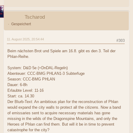
Tscharod
Gespeichert
11. August 2025, 20:54:44
#303
Beim nächsten Brot und Spiele am 16.8. gibt es den 3. Teil der
Phlan-Reihe.
System: D&D 5e (+DnDAL-Regeln)
Abenteuer: CCC-BMG PHLAN1-3 Subterfuge
Season: CCC-BMG PHLAN
Dauer: 6-8h
Erlaubte Level: 11-16
Start: ca. 14.30
Der Blurb-Text: An ambitious plan for the reconstruction of Phlan
would expand the city walls to protect all the citizens. Now a band
of emissaries sent to acquire necessary materials has gone
missing in the wilds of the Dragonspine Mountains, and only the
Heroes of Phlan can find them. But will it be in time to prevent
catastrophe for the city?