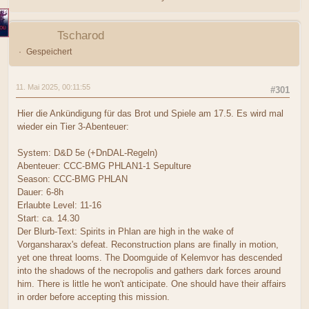
Tscharod
Gespeichert
11. Mai 2025, 00:11:55
#301
Hier die Ankündigung für das Brot und Spiele am 17.5. Es wird mal
wieder ein Tier 3-Abenteuer:
System: D&D 5e (+DnDAL-Regeln)
Abenteuer: CCC-BMG PHLAN1-1 Sepulture
Season: CCC-BMG PHLAN
Dauer: 6-8h
Erlaubte Level: 11-16
Start: ca. 14.30
Der Blurb-Text: Spirits in Phlan are high in the wake of
Vorgansharax's defeat. Reconstruction plans are finally in motion,
yet one threat looms. The Doomguide of Kelemvor has descended
into the shadows of the necropolis and gathers dark forces around
him. There is little he won't anticipate. One should have their affairs
in order before accepting this mission.