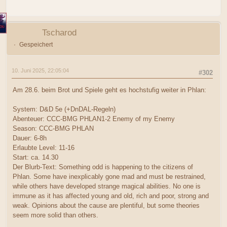
Tscharod
Gespeichert
10. Juni 2025, 22:05:04
#302
Am 28.6. beim Brot und Spiele geht es hochstufig weiter in Phlan:
System: D&D 5e (+DnDAL-Regeln)
Abenteuer: CCC-BMG PHLAN1-2 Enemy of my Enemy
Season: CCC-BMG PHLAN
Dauer: 6-8h
Erlaubte Level: 11-16
Start: ca. 14.30
Der Blurb-Text: Something odd is happening to the citizens of
Phlan. Some have inexplicably gone mad and must be restrained,
while others have developed strange magical abilities. No one is
immune as it has affected young and old, rich and poor, strong and
weak. Opinions about the cause are plentiful, but some theories
seem more solid than others.