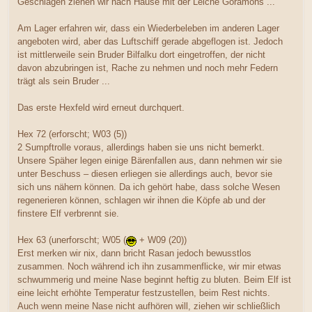
Geschlagen ziehen wir nach Hause mit der Leiche Goramons ...
Am Lager erfahren wir, dass ein Wiederbeleben im anderen Lager
angeboten wird, aber das Luftschiff gerade abgeflogen ist. Jedoch
ist mittlerweile sein Bruder Bilfalku dort eingetroffen, der nicht
davon abzubringen ist, Rache zu nehmen und noch mehr Federn
trägt als sein Bruder ...
Das erste Hexfeld wird erneut durchquert.
Hex 72 (erforscht; W03 (5))
2 Sumpftrolle voraus, allerdings haben sie uns nicht bemerkt.
Unsere Späher legen einige Bärenfallen aus, dann nehmen wir sie
unter Beschuss – diesen erliegen sie allerdings auch, bevor sie
sich uns nähern können. Da ich gehört habe, dass solche Wesen
regenerieren können, schlagen wir ihnen die Köpfe ab und der
finstere Elf verbrennt sie.
Hex 63 (unerforscht; W05 (
+ W09 (20))
Erst merken wir nix, dann bricht Rasan jedoch bewusstlos
zusammen. Noch während ich ihn zusammenflicke, wir mir etwas
schwummerig und meine Nase beginnt heftig zu bluten. Beim Elf ist
eine leicht erhöhte Temperatur festzustellen, beim Rest nichts.
Auch wenn meine Nase nicht aufhören will, ziehen wir schließlich