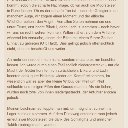
kommt jedoch die scharfe Nachfrage, ob wir auch die Moorstelzer
in Ruhe lassen. Ob es der scharfe Ton ist – oder die Goldgier in so
manchem Auge, wir zögern einen Moment und der elfische
Wildhüter befiehlt den Angriff. Von allen Seiten nehmen sie uns
unter Feuer, erst bricht Bikaful, dann Ladril zusammen – noch bevor
wir uns so recht wehren konnten. Wilbur nähert sich dem Anführer,
während ich versuche, einem der Elfen mit einem Starre-Zauber
Einhalt zu gebieten (OT: Halt!). Dies gelingt jedoch offensichtlich
nicht, denn er beschießt uns weiter ...
An mehr erinnere ich mich nicht, sondern musste es mir berichten
lassen. Ich wurde durch einen Pfeil tödlich niedergestreckt – nur die
Macht der Götter konnte mich zurückholen. Bikaful und Ladril
konnten dank guter Heiltränk wieder am Kampf teilnehmen, im
wesentlich war es aber der kleine Wilbur, der Pfeil um Pfeil
schluckte und einigen Elfen den Garaus machte. Als sie flohen,
wurden noch zwei von ihnen niedergestreckt, der Anführer entkam
jedoch.
Meinen Leichnam schleppte man mit, um möglichst schnell ins
Lager zurückzukommen. Auf dem Rückweg entdeckte man jedoch
erneut zwei Moorstelzer, die dank des Schlafgifts und ähnlicher
Taktik niedergemacht wurden.