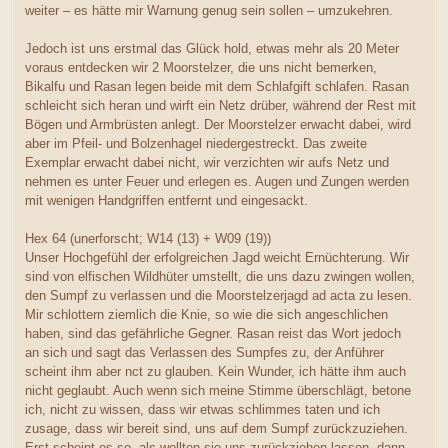
weiter – es hätte mir Warnung genug sein sollen – umzukehren.
Jedoch ist uns erstmal das Glück hold, etwas mehr als 20 Meter
voraus entdecken wir 2 Moorstelzer, die uns nicht bemerken,
Bikalfu und Rasan legen beide mit dem Schlafgift schlafen. Rasan
schleicht sich heran und wirft ein Netz drüber, während der Rest mit
Bögen und Armbrüsten anlegt. Der Moorstelzer erwacht dabei, wird
aber im Pfeil- und Bolzenhagel niedergestreckt. Das zweite
Exemplar erwacht dabei nicht, wir verzichten wir aufs Netz und
nehmen es unter Feuer und erlegen es. Augen und Zungen werden
mit wenigen Handgriffen entfernt und eingesackt.
Hex 64 (unerforscht; W14 (13) + W09 (19))
Unser Hochgefühl der erfolgreichen Jagd weicht Ernüchterung. Wir
sind von elfischen Wildhüter umstellt, die uns dazu zwingen wollen,
den Sumpf zu verlassen und die Moorstelzerjagd ad acta zu lesen.
Mir schlottern ziemlich die Knie, so wie die sich angeschlichen
haben, sind das gefährliche Gegner. Rasan reist das Wort jedoch
an sich und sagt das Verlassen des Sumpfes zu, der Anführer
scheint ihm aber nct zu glauben. Kein Wunder, ich hätte ihm auch
nicht geglaubt. Auch wenn sich meine Stimme überschlägt, betone
ich, nicht zu wissen, dass wir etwas schlimmes taten und ich
zusage, dass wir bereit sind, uns auf dem Sumpf zurückzuziehen.
Erst scheint es so, als wollten sie uns zurückziehen lassen, dann