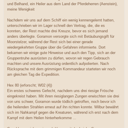
und Belhand, ein Heiler aus dem Land der Pferdeherren (Aenstein),
meine Wenigkeit
Nachdem wir uns auf dem Schiff ein wenig kennengelernt hatten,
unterschrieben wir im Lager schnell den Vertrag, die, die es
konnten, der Rest machte drei Kreuze, bevor es sich jemand
anders überlegte. Goramon versorgte sich mit Betäubungsgift für
Moorstelzer, während der Rest sich bei einer gerade
wiedergekehrten Gruppe über die Gefahren informierte. Dort
bekamen wir einige gute Hinweise und auch den Tipp, sich an der
Gruppentruhe ausrüsten zu dürfen, wovon wir regen Gebrauch
machten und unsere Ausrüstung ordentlich aufpolierten. Nach
Rücksprache mit dem grimmigen Kommandeur starteten wir noch
am gleichen Tag die Expedition.
Hex 80 (erforscht; W02 (4))
Ein erstes schweres Gefecht, nachdem uns drei riesige Frösche
eingekreist haben. Mit ihren riesiglangen Zungen erwischten sie drei
von uns schwer, Goramon wurde tödlich getroffen, noch bevor ich
die heilenden Strahlen erneut auf ihn richten konnte. Wilbur bewährt
sich im Nahkampf gegen die Kreaturen, während ich erst nach dem
Kampf mit dem Heilen hinterherkomme ...