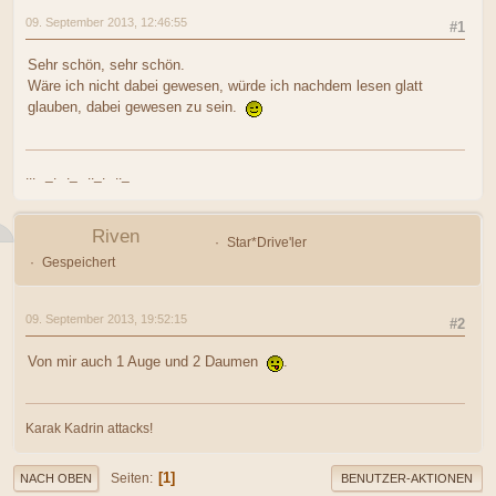
09. September 2013, 12:46:55
#1
Sehr schön, sehr schön.
Wäre ich nicht dabei gewesen, würde ich nachdem lesen glatt
glauben, dabei gewesen zu sein.
... _. ._ .._. .._
Riven
Star*Drive'ler
Gespeichert
09. September 2013, 19:52:15
#2
Von mir auch 1 Auge und 2 Daumen
.
Karak Kadrin attacks!
1
Seiten
NACH OBEN
BENUTZER-AKTIONEN