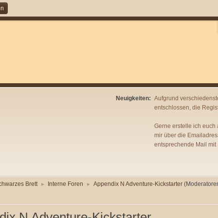
en
Neuigkeiten:
Aufgrund verschiedenst
entschlossen, die Regist
Gerne erstelle ich euch
mir über die Emailadres
entsprechende Mail mit
chwarzes Brett
Interne Foren
Appendix N Adventure-Kickstarter
(Moderatore
►
►
ix N Adventure-Kickstarter