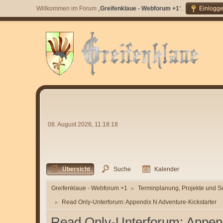
Willkommen im Forum „
Greifenklaue - Webforum +1
“.
Einlogg
08. August 2026, 11:18:18
Übersicht
Suche
Kalender
Greifenklaue - Webforum +1
Terminplanung, Projekte und S
►
Read Only-Unterforum: Appendix N Adventure-Kickstarter
►
Read Only-Unterforum: Append