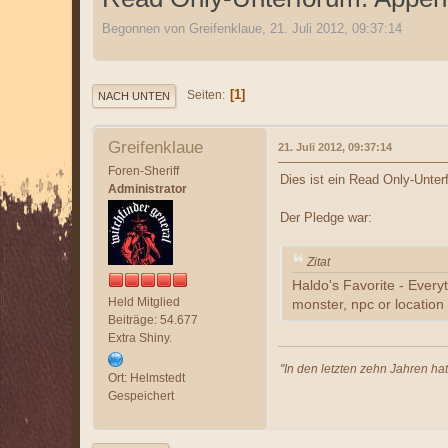
Begonnen von Greifenklaue, 21. Juli 2012, 09:37:14
1
Seiten
NACH UNTEN
Greifenklaue
21. Juli 2012, 09:37:14
Foren-Sheriff
Dies ist ein Read Only-Unter
Administrator
Der Pledge war:
Zitat
Haldo's Favorite - Every
Held Mitglied
monster, npc or location 
Beiträge: 54.677
Extra Shiny.
"In den letzten zehn Jahren ha
Ort: Helmstedt
Gespeichert