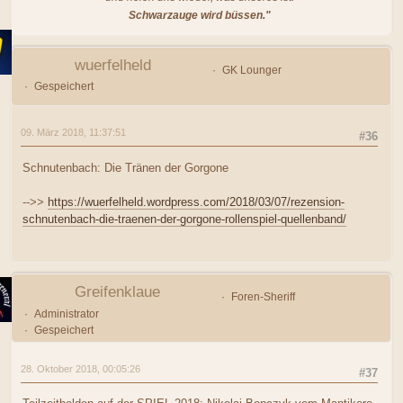
Schwarzauge wird büssen."
wuerfelheld
GK Lounger
Gespeichert
09. März 2018, 11:37:51
#36
Schnutenbach: Die Tränen der Gorgone
-->>
https://wuerfelheld.wordpress.com/2018/03/07/rezension-
schnutenbach-die-traenen-der-gorgone-rollenspiel-quellenband/
Greifenklaue
Foren-Sheriff
Administrator
Gespeichert
28. Oktober 2018, 00:05:26
#37