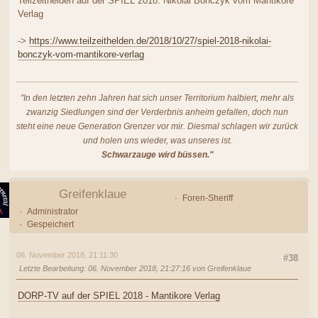
Teilzeithelden auf der SPIEL 2018: Nikolai Bonczyk vom Mantikore
Verlag
->
https://www.teilzeithelden.de/2018/10/27/spiel-2018-nikolai-
bonczyk-vom-mantikore-verlag
"In den letzten zehn Jahren hat sich unser Territorium halbiert, mehr als
zwanzig Siedlungen sind der Verderbnis anheim gefallen, doch nun
steht eine neue Generation Grenzer vor mir. Diesmal schlagen wir zurück
und holen uns wieder, was unseres ist.
Schwarzauge wird büssen."
Greifenklaue
Foren-Sheriff
Administrator
Gespeichert
06. November 2018, 21:11:30
#38
Letzte Bearbeitung
: 06. November 2018, 21:27:16 von Greifenklaue
DORP-TV auf der SPIEL 2018 - Mantikore Verlag