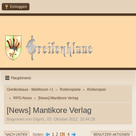
Einloggen
Hauptmenü
Greifenklaue - Webforum +1
Rollenspiele
Rollenspiel
►
►
RPG-News
[News] Mantikore Verlag
►
►
[News] Mantikore Verlag
Begonnen von Glgnfz, 03. Oktober 2012, 10:44:28
1
2
3
4
Seiten
NACH UNTEN
BENUTZER-AKTIONEN