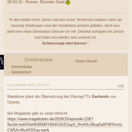
00:03:10 - Roman: Blutroter Stahl
"In den letzten zehn Jahren hat sich unser Territorium halbiert, mehr als
zwanzig Siedlungen sind der Verderbnis anheim gefallen, doch nun
steht eine neue Generation Grenzer vor mir. Diesmal schlagen wir zurück
und holen uns wieder, was unseres ist.
Schwarzauge wird büssen."
Greifenklaue
Foren-Sheriff
Administrator
Gespeichert
13. November 2018, 10:55:21
#39
Mantikore plant die Übersetzung des Racing-TTs
Gaslands
von
Osprey.
Bei Megaboto gibt es einen Bericht:
https://www.magabotato.de/2018/10/episode-129/?
fbclid=IwAR3eHKBRtMY8A6VZkEGqz5_RmKKc95up5a5FRFKvmc
CW5AcWy4XDSau-wwA