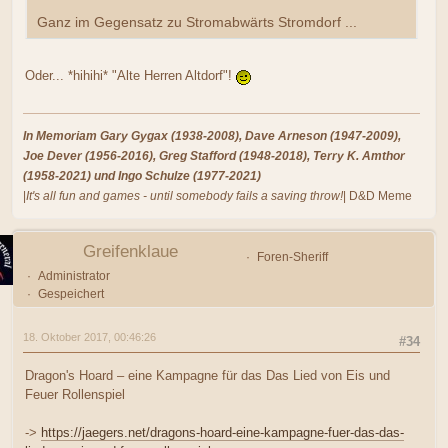
Ganz im Gegensatz zu Stromabwärts Stromdorf ...
Oder... *hihihi* "Alte Herren Altdorf"!
In Memoriam Gary Gygax (1938-2008), Dave Arneson (1947-2009),
Joe Dever (1956-2016), Greg Stafford (1948-2018), Terry K. Amthor
(1958-2021) und Ingo Schulze (1977-2021)
|
It's all fun and games - until somebody fails a saving throw!
| D&D Meme
Greifenklaue
Foren-Sheriff
Administrator
Gespeichert
18. Oktober 2017, 00:46:26
#34
Dragon's Hoard – eine Kampagne für das Das Lied von Eis und
Feuer Rollenspiel
->
https://jaegers.net/dragons-hoard-eine-kampagne-fuer-das-das-