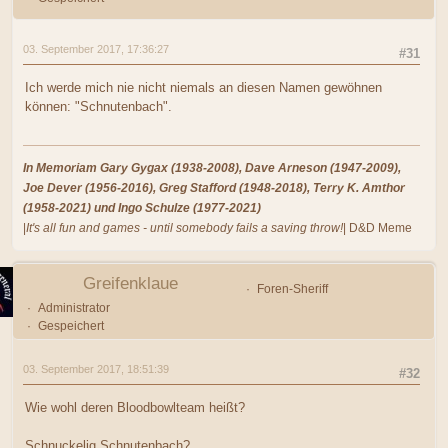
03. September 2017, 17:36:27
#31
Ich werde mich nie nicht niemals an diesen Namen gewöhnen
können: "Schnutenbach".
In Memoriam Gary Gygax (1938-2008), Dave Arneson (1947-2009),
Joe Dever (1956-2016), Greg Stafford (1948-2018), Terry K. Amthor
(1958-2021) und Ingo Schulze (1977-2021)
|
It's all fun and games - until somebody fails a saving throw!
| D&D Meme
Greifenklaue
Foren-Sheriff
Administrator
Gespeichert
03. September 2017, 18:51:39
#32
Wie wohl deren Bloodbowlteam heißt?
Schnuckelig Schnutenbach?