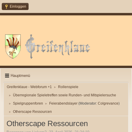
Einloggen
Hauptmenü
Greifenklaue - Webforum +1
Rollenspiele
►
Überregionale Spieletreffen sowie Runden- und Mitspielersuche
►
Spielgruppenforen
Feierabendslayer
(Moderator:
Colgrevance
)
►
►
Otherscape Ressourcen
►
Otherscape Ressourcen