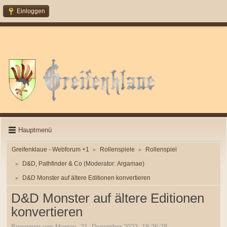
Einloggen
Hauptmenü
Greifenklaue - Webforum +1
Rollenspiele
Rollenspiel
►
►
D&D, Pathfinder & Co
(Moderator:
Argamae
)
►
D&D Monster auf ältere Editionen konvertieren
►
D&D Monster auf ältere Editionen
konvertieren
Begonnen von Maniac, 21. Dezember 2023, 18:26:28