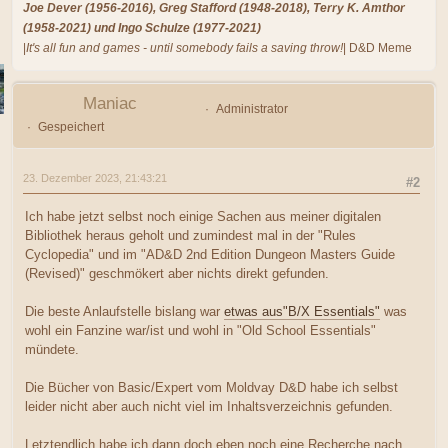
Joe Dever (1956-2016), Greg Stafford (1948-2018), Terry K. Amthor
(1958-2021) und Ingo Schulze (1977-2021)
|
It's all fun and games - until somebody fails a saving throw!
| D&D Meme
Maniac
Administrator
Gespeichert
23. Dezember 2023, 21:43:21
#2
Ich habe jetzt selbst noch einige Sachen aus meiner digitalen
Bibliothek heraus geholt und zumindest mal in der "Rules
Cyclopedia" und im "AD&D 2nd Edition Dungeon Masters Guide
(Revised)" geschmökert aber nichts direkt gefunden.
Die beste Anlaufstelle bislang war
etwas aus"B/X Essentials"
was
wohl ein Fanzine war/ist und wohl in "Old School Essentials"
mündete.
Die Bücher von Basic/Expert vom Moldvay D&D habe ich selbst
leider nicht aber auch nicht viel im Inhaltsverzeichnis gefunden.
Letztendlich habe ich dann doch eben noch eine Recherche nach