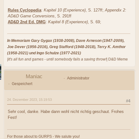
Rules Cyclopedia
:
Kapitel 10 (Experience)
, S. 127ff;
Appendix 2:
AD&D Game Conversions
, S. 291ff
AD&D 2nd Ed. DMG
:
Kapitel 8 (Experience)
, S. 69;
In Memoriam Gary Gygax (1938-2008), Dave Arneson (1947-2009),
Joe Dever (1956-2016), Greg Stafford (1948-2018), Terry K. Amthor
(1958-2021) und Ingo Schulze (1977-2021)
|
It's all fun and games - until somebody fails a saving throw!
| D&D Meme
Maniac
Administrator
Gespeichert
24. Dezember 2023, 15:19:53
#4
Sehr cool, danke. Habe dann wohl nicht richtig geschaut. Frohes
Fest!
For those about to GURPS - We salute you!