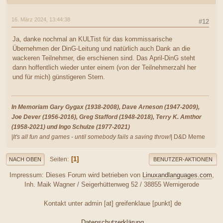
16. März 2024, 13:44:38
#12
Ja, danke nochmal an KULTist für das kommissarische
Übernehmen der DinG-Leitung und natürlich auch Dank an die
wackeren Teilnehmer, die erschienen sind. Das April-DinG steht
dann hoffentlich wieder unter einem (von der Teilnehmerzahl her
und für mich) günstigeren Stern.
In Memoriam Gary Gygax (1938-2008), Dave Arneson (1947-2009),
Joe Dever (1956-2016), Greg Stafford (1948-2018), Terry K. Amthor
(1958-2021) und Ingo Schulze (1977-2021)
|
It's all fun and games - until somebody fails a saving throw!
| D&D Meme
1
Seiten
NACH OBEN
BENUTZER-AKTIONEN
Impressum: Dieses Forum wird betrieben von
Linuxandlanguages.com
,
Inh. Maik Wagner / Seigerhüttenweg 52 / 38855 Wernigerode
Kontakt unter admin [at] greifenklaue [punkt] de
Datenschutzerklärung