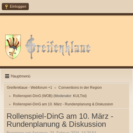
Einloggen
Hauptmenü
Greifenklaue - Webforum +1
Conventions in der Region
►
Rollenspiel-DinG (WOB)
(Moderator:
KULTist
)
►
Rollenspiel-DinG am 10. März - Rundenplanung & Diskussion
►
Rollenspiel-DinG am 10. März -
Rundenplanung & Diskussion
Begonnen von Argamae, 24. Februar 2024, 14:20:54