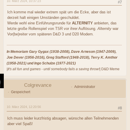
10. März 2024, 10:37:23
#7
Ich komme mal wieder extrem spät um die Ecke, aber das ist
derzeit halt einigen Umständen geschuldet.
Werde wohl eine Einführungsrunde für
ALTERNITY
anbieten, das
letzte große Rollenspiel von TSR vor ihrer Auflösung.
Alternity
war
Vor(be)reiter vom späteren D&D 3 und D20 Modern.
In Memoriam Gary Gygax (1938-2008), Dave Arneson (1947-2009),
Joe Dever (1956-2016), Greg Stafford (1948-2018), Terry K. Amthor
(1958-2021) und Ingo Schulze (1977-2021)
|
It's all fun and games - until somebody fails a saving throw!
| D&D Meme
Colgrevance
Administrator
Gespeichert
10. März 2024, 12:20:56
#8
Ich muss leider kurzfristig absagen, wünsche allen Teilnehmenden
aber viel Spaß!