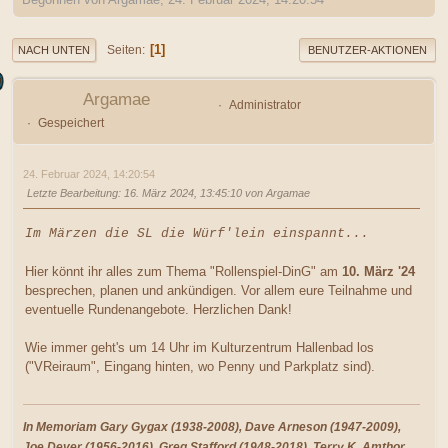
1
Seiten
NACH UNTEN
BENUTZER-AKTIONEN
Argamae
Administrator
Gespeichert
24. Februar 2024, 14:20:54
Letzte Bearbeitung
: 16. März 2024, 13:45:10 von Argamae
Im Märzen die SL die Würf'lein einspannt...
Hier könnt ihr alles zum Thema "Rollenspiel-DinG" am
10. März '24
besprechen, planen und ankündigen. Vor allem eure Teilnahme und
eventuelle Rundenangebote. Herzlichen Dank!
Wie immer geht's um 14 Uhr im Kulturzentrum Hallenbad los
("VReiraum", Eingang hinten, wo Penny und Parkplatz sind).
In Memoriam Gary Gygax (1938-2008), Dave Arneson (1947-2009),
Joe Dever (1956-2016), Greg Stafford (1948-2018), Terry K. Amthor