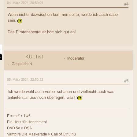
04. März 2024, 20:59:05
#4
Wenn nichts dazwischen kommen sollte, werde ich auch dabei
sein.
Das Piratenabenteuer hört sich gut an!
KULTist
Moderator
Gespeichert
05. März 2024, 22:50:22
#5
Ich werde wohl auch vorbei schauen und vielleicht auch was
anbieten...muss noch überlegen, was!
E = mc² + 1w6
Ein Herz für Henchmen!
D&D 5e > DSA
Vampire Die Maskerade > Call of Cthulhu