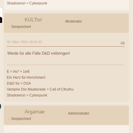
Shadowrun > Cyberpunk
KULTist
Moderator
Gespeichert
09. März 2024, 06:02:43
#6
Werde für alle Fälle D&D mitbringen!
E = mc² + 1w6
Ein Herz für Henchmen!
D&D 5e > DSA
Vampire Die Maskerade > Call of Cthulhu
Shadowrun > Cyberpunk
Argamae
Administrator
Gespeichert