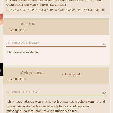
(1958-2021) und Ingo Schulze (1977-2021)
|
It's all fun and games - until somebody fails a saving throw!
| D&D Meme
macrou
Gespeichert
25. Februar 2024, 11:21:56
#1
Ich wäre wieder dabei.
Colgrevance
Administrator
Gespeichert
25. Februar 2024, 14:49:22
#2
Ich bin auch dabei, wenn nicht noch etwas dazwischen kommt, und
würde wieder das schon angekündigte Piraten-Abenteuer
mitbringen; nähere Informationen finden sich
hier
.