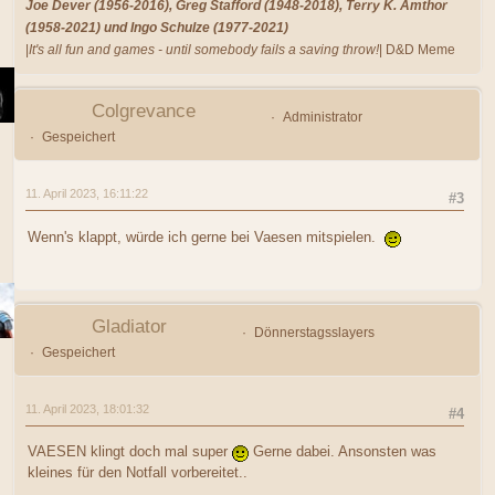
Joe Dever (1956-2016), Greg Stafford (1948-2018), Terry K. Amthor
(1958-2021) und Ingo Schulze (1977-2021)
|
It's all fun and games - until somebody fails a saving throw!
| D&D Meme
Colgrevance
Administrator
Gespeichert
11. April 2023, 16:11:22
#3
Wenn's klappt, würde ich gerne bei Vaesen mitspielen.
Gladiator
Dönnerstagsslayers
Gespeichert
11. April 2023, 18:01:32
#4
VAESEN klingt doch mal super
Gerne dabei. Ansonsten was
kleines für den Notfall vorbereitet..