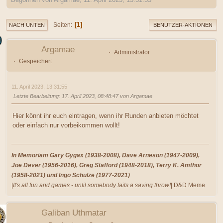
1
Seiten
NACH UNTEN
BENUTZER-AKTIONEN
Argamae
Administrator
Gespeichert
11. April 2023, 13:31:55
Letzte Bearbeitung
: 17. April 2023, 08:48:47 von Argamae
Hier könnt ihr euch eintragen, wenn ihr Runden anbieten möchtet
oder einfach nur vorbeikommen wollt!
In Memoriam Gary Gygax (1938-2008), Dave Arneson (1947-2009),
Joe Dever (1956-2016), Greg Stafford (1948-2018), Terry K. Amthor
(1958-2021) und Ingo Schulze (1977-2021)
|
It's all fun and games - until somebody fails a saving throw!
| D&D Meme
Galiban Uthmatar