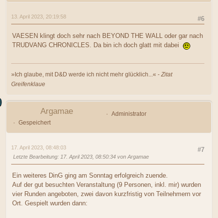
13. April 2023, 20:19:58
#6
VAESEN klingt doch sehr nach BEYOND THE WALL oder gar nach
TRUDVANG CHRONICLES. Da bin ich doch glatt mit dabei
»Ich glaube, mit D&D werde ich nicht mehr glücklich...« -
Zitat
Greifenklaue
Argamae
Administrator
Gespeichert
17. April 2023, 08:48:03
#7
Letzte Bearbeitung
: 17. April 2023, 08:50:34 von Argamae
Ein weiteres DinG ging am Sonntag erfolgreich zuende.
Auf der gut besuchten Veranstaltung (9 Personen, inkl. mir) wurden
vier Runden angeboten, zwei davon kurzfristig von Teilnehmern vor
Ort. Gespielt wurden dann: