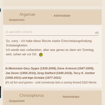
Argamae
Administrator
Gespeichert
13. April 2023, 14:52:13
#5
So, sorry - ich habe diese Woche starke Entscheidungsfindung-
Schwierigkeiten.
Ich werde was vorbereiten, aber was genau es dann am Sonntag
wird, sehen wir vor Ort.
In Memoriam Gary Gygax (1938-2008), Dave Arneson (1947-2009),
Joe Dever (1956-2016), Greg Stafford (1948-2018), Terry K. Amthor
(1958-2021) und Ingo Schulze (1977-2021)
|
It's all fun and games - until somebody fails a saving throw!
| D&D Meme
Christophorus
Administrator
Gespeichert