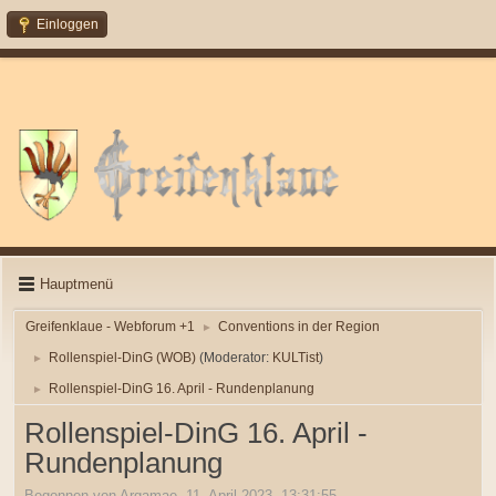
Einloggen
Hauptmenü
Greifenklaue - Webforum +1
Conventions in der Region
►
Rollenspiel-DinG (WOB)
(Moderator:
KULTist
)
►
Rollenspiel-DinG 16. April - Rundenplanung
►
Rollenspiel-DinG 16. April -
Rundenplanung
Begonnen von Argamae, 11. April 2023, 13:31:55