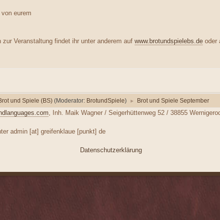
e von eurem
n zur Veranstaltung findet ihr unter anderem auf
www.brotundspielebs.de
oder 
Brot und Spiele (BS)
(Moderator:
BrotundSpiele
)
Brot und Spiele September
►
ndlanguages.com
, Inh. Maik Wagner / Seigerhüttenweg 52 / 38855 Wernigero
er admin [at] greifenklaue [punkt] de
Datenschutzerklärung