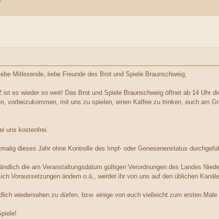
5
liebe Mitlesende, liebe Freunde des Brot und Spiele Braunschweig,
ist es wieder so weit! Das Brot und Spiele Braunschweig öffnet ab 14 Uhr d
en, vorbeizukommen, mit uns zu spielen, einen Kaffee zu trinken, euch am Gri
ei uns kostenfrei.
tmalig dieses Jahr ohne Kontrolle des Impf- oder Genesenenstatus durchgefüh
ständlich die am Veranstaltungsdatum gültigen Verordnungen des Landes Nied
 sich Voraussetzungen ändern o.ä., werdet ihr von uns auf den üblichen Kanäle
dlich wiedersehen zu dürfen, bzw. einige von euch vielleicht zum ersten Male
piele!