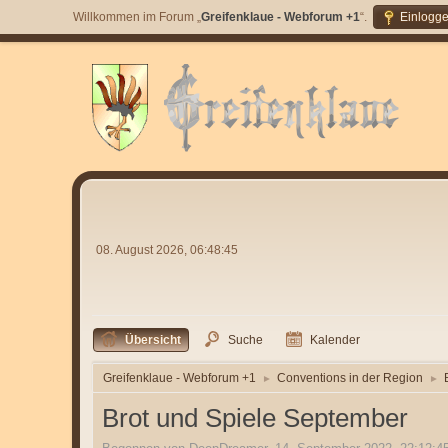
Willkommen im Forum „
Greifenklaue - Webforum +1
“.
Einlogg
08. August 2026, 06:48:45
Übersicht
Suche
Kalender
Greifenklaue - Webforum +1
Conventions in der Region
►
►
Brot und Spiele September