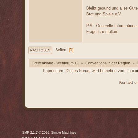
Bleibt gesund und alles Gut
Brot und Spiele e.V.
P.S.: Generelle Informatione
Fragen zu stellen.
1
Seiten
NACH OBEN
Greifenklaue - Webforum +1
Conventions in der Region
►
►
Impressum: Dieses Forum wird betrieben von
Linuxa
Kontakt unt
,
SMF 2.1.7 © 2026
Simple Machines