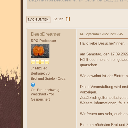
Begonnen von DeepDreamer, 14. September 2022, 22:12:4
1
Seiten
NACH UNTEN
DeepDreamer
14. September 2022, 22:12:45
RPG-Podcaster
Hallo liebe Besucher*innen, 
am Samstag, den 17.09.2022 
Fühlt euch herzlich eingelad
quatschen.
Jr. Mitglied
Beiträge: 70
Wie gewohnt ist der Eintritt b
Brot und Spiele - Orga
Diese Veranstaltung wird ers
Ort: Braunschweig -
vorzeigen.
Weststadt - Yo!
Zusätzlich gelten selbstver
Gespeichert
Weitere Informationen, falls
Wir freuen uns sehr, euch en
Bis zum nächsten Brot und S