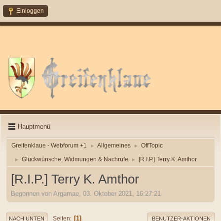
Einloggen
Hauptmenü
Greifenklaue - Webforum +1
Allgemeines
OffTopic
►
►
Glückwünsche, Widmungen & Nachrufe
[R.I.P.] Terry K. Amthor
►
►
[R.I.P.] Terry K. Amthor
Begonnen von Argamae, 03. Oktober 2021, 16:27:21
1
Seiten
NACH UNTEN
BENUTZER-AKTIONEN