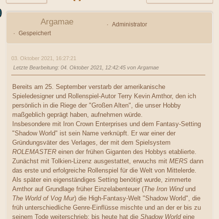
Argamae
Administrator
Gespeichert
03. Oktober 2021, 16:27:21
Letzte Bearbeitung
: 04. Oktober 2021, 12:42:45 von Argamae
Bereits am 25. September verstarb der amerikanische
Spieledesigner und Rollenspiel-Autor Terry Kevin Amthor, den ich
persönlich in die Riege der "Großen Alten", die unser Hobby
maßgeblich geprägt haben, aufnehmen würde.
Insbesondere mit Iron Crown Enterprises und dem Fantasy-Setting
"Shadow World" ist sein Name verknüpft. Er war einer der
Gründungsväter des Verlages, der mit dem Spielsystem
ROLEMASTER
einen der frühen Giganten des Hobbys etablierte.
Zunächst mit Tolkien-Lizenz ausgestattet, erwuchs mit
MERS
dann
das erste und erfolgreiche Rollenspiel für die Welt von Mittelerde.
Als später ein eigenständiges Setting benötigt wurde, zimmerte
Amthor auf Grundlage früher Einzelabenteuer (
The Iron Wind
und
The World of Vog Mur
) die High-Fantasy-Welt "Shadow World", die
früh unterschiedliche Genre-Einflüsse mischte und an der er bis zu
seinem Tode weiterschrieb; bis heute hat die
Shadow World
eine