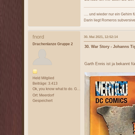
..... und wieder nur ein Gehirn fü
Darin liegt Romeros subversiv
fnord
30. Mai 2021, 12:52:14
Drachenlanze Gruppe 2
30. War Story - Johanns Ti
Garth Ennis ist ja bekannt fü
Held Mitglied
Beiträge: 3.413
Ok, you know what to do. GET IN AND KILL `EM ALL!
Ort: Meerdorf
Gespeichert