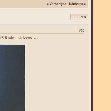
« Vorheriges
-
Nächstes »
DRUCKEN
#30
P. Baxter, ..äh Lovecraft