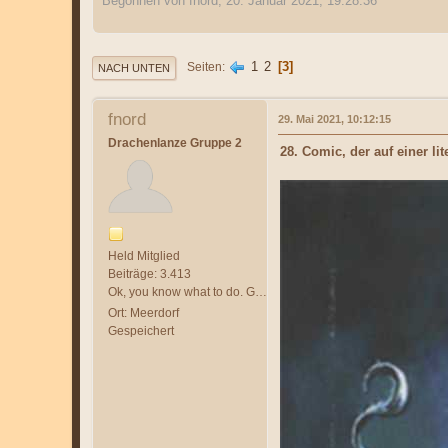
Begonnen von fnord, 20. Januar 2021, 19:28:36
1
2
3
Seiten
NACH UNTEN
fnord
29. Mai 2021, 10:12:15
Drachenlanze Gruppe 2
28. Comic, der auf einer li
Held Mitglied
Beiträge: 3.413
Ok, you know what to do. GET IN AND KILL `EM ALL!
Ort: Meerdorf
Gespeichert