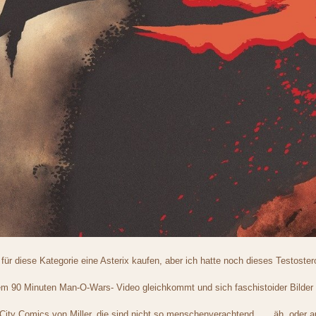
 für diese Kategorie eine Asterix kaufen, aber ich hatte noch dieses Testoste
 90 Minuten Man-O-Wars- Video gleichkommt und sich faschistoider Bilder bed
City Comics von Miller, die sind nicht so menschenverachtend, .... äh, oder au