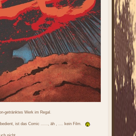
ron-getränktes Werk im Regal.
ient, ist das Comic ......, äh , .... kein Film.
.
ch nicht...