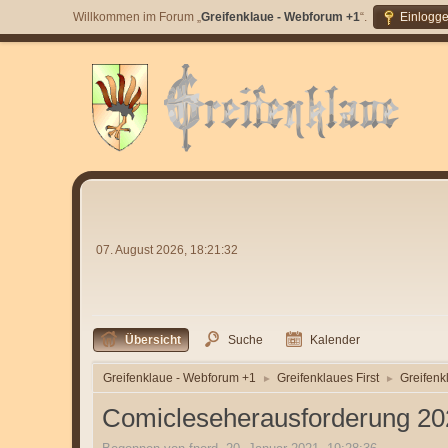
Willkommen im Forum „
Greifenklaue - Webforum +1
“.
Einlogg
07. August 2026, 18:21:32
Übersicht
Suche
Kalender
Greifenklaue - Webforum +1
Greifenklaues First
Greifenk
►
►
Comicleseherausforderung 2