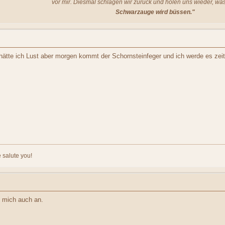
vor mir. Diesmal schlagen wir zurück und holen uns wieder, was
Schwarzauge wird büssen."
tte ich Lust aber morgen kommt der Schornsteinfeger und ich werde es zeitl
 salute you!
 mich auch an.