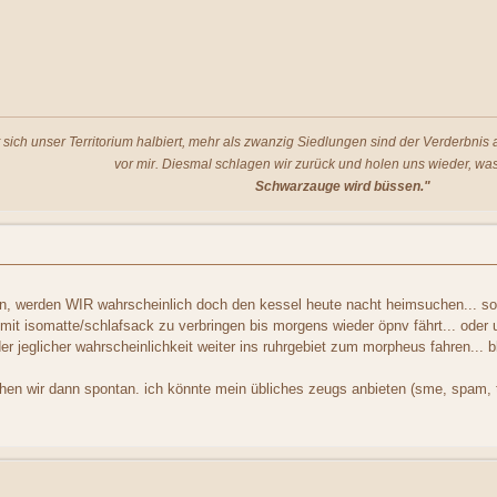
t sich unser Territorium halbiert, mehr als zwanzig Siedlungen sind der Verderbni
vor mir. Diesmal schlagen wir zurück und holen uns wieder, was
Schwarzauge wird büssen."
, werden WIR wahrscheinlich doch den kessel heute nacht heimsuchen... sofe
 mit isomatte/schlafsack zu verbringen bis morgens wieder öpnv fährt... oder
der jeglicher wahrscheinlichkeit weiter ins ruhrgebiet zum morpheus fahren... bl
sehen wir dann spontan. ich könnte mein übliches zeugs anbieten (sme, spam, to