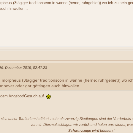
orpheus (3tägiger traditionscon in wanne (herne; ruhrgebiet)) wo ich zu sein ge
auch hinwollen...
m 26. Dezember 2019, 02:47:25
um morpheus (3tägiger traditionscon in wanne (herne; ruhrgebiet)) wo ic
annover oder gar göttingen auch hinwollen...
t dem Angebot/Gesuch auf
t sich unser Territorium halbiert, mehr als zwanzig Siedlungen sind der Verderbni
vor mir. Diesmal schlagen wir zurück und holen uns wieder, was
Schwarzauge wird büssen."