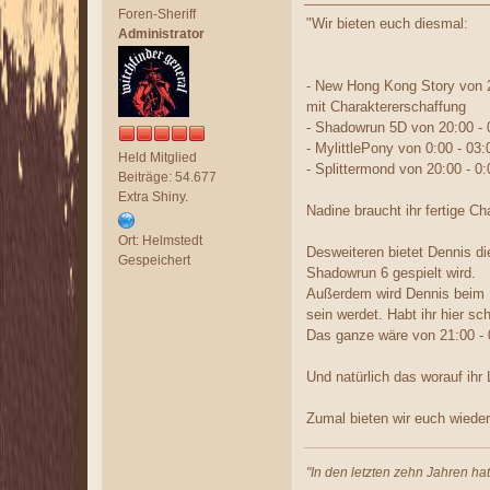
Foren-Sheriff
"Wir bieten euch diesmal:
Administrator
- New Hong Kong Story von 2
mit Charaktererschaffung
- Shadowrun 5D von 20:00 - 
- MylittlePony von 0:00 - 03:
Held Mitglied
- Splittermond von 20:00 - 0:
Beiträge: 54.677
Extra Shiny.
Nadine braucht ihr fertige Ch
Ort: Helmstedt
Desweiteren bietet Dennis d
Gespeichert
Shadowrun 6 gespielt wird.
Außerdem wird Dennis beim B
sein werdet. Habt ihr hier s
Das ganze wäre von 21:00 - 
Und natürlich das worauf ihr 
Zumal bieten wir euch wiede
"In den letzten zehn Jahren ha