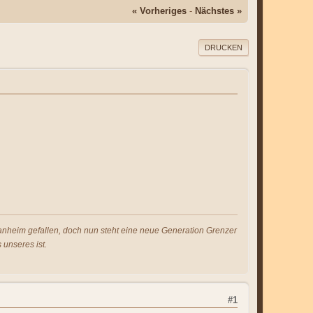
« Vorheriges
-
Nächstes »
DRUCKEN
s anheim gefallen, doch nun steht eine neue Generation Grenzer
 unseres ist.
#1