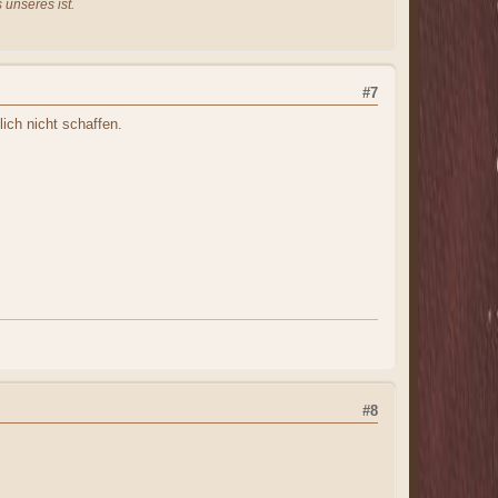
 unseres ist.
#7
ich nicht schaffen.
#8