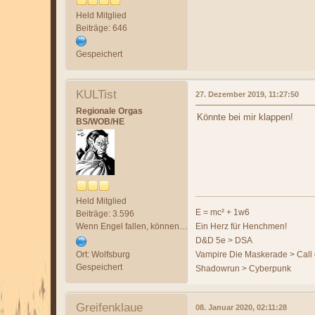
Held Mitglied
Beiträge: 646
Gespeichert
KULTist
27. Dezember 2019, 11:27:50
Regionale Orgas
Könnte bei mir klappen!
BS/WOB/HE
Held Mitglied
E = mc² + 1w6
Beiträge: 3.596
Wenn Engel fallen, können Dämonen aufsteigen!
Ein Herz für Henchmen!
D&D 5e > DSA
Ort: Wolfsburg
Vampire Die Maskerade > Call 
Gespeichert
Shadowrun > Cyberpunk
Greifenklaue
08. Januar 2020, 02:11:28