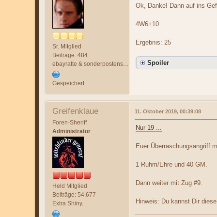
Ok, Danke! Dann auf ins Gef
4W6+10
Ergebnis: 25
Sr. Mitglied
Beiträge: 484
Spoiler
ebayratte & sonderpostenschnorrer :(
Gespeichert
Greifenklaue
11. Oktober 2019, 00:39:08
Foren-Sheriff
Nur 19 ...
Administrator
Euer Überraschungsangriff mü
1 Ruhm/Ehre und 40 GM.
Dann weiter mit Zug #9.
Held Mitglied
Beiträge: 54.677
Hinweis: Du kannst Dir dies
Extra Shiny.