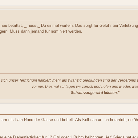
u betrittst, _musst_ Du einmal würfeln. Das sorgt für Gefahr bei Verletzung
igern. Muss dann jemand für nominiert werden.
t sich unser Territorium halbiert, mehr als zwanzig Siedlungen sind der Verderbni
vor mir. Diesmal schlagen wir zurück und holen uns wieder, was
Schwarzauge wird büssen."
iam sitzt am Rand der Gasse und bettelt. Als Kolbrian an ihn herantritt, erzähl
r eine Diebesfertigkeit für 12 GM oder 1 Ruhm beibringen. Auf Grieda hat er 