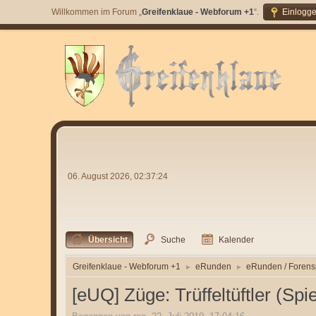
Willkommen im Forum „
Greifenklaue - Webforum +1
“.
Einlogg
06. August 2026, 02:37:24
Übersicht
Suche
Kalender
Greifenklaue - Webforum +1
eRunden
eRunden / Forens
►
►
[eUQ] Züge: Trüffeltüftler (Spie