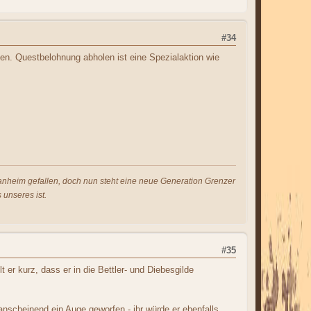
#34
en. Questbelohnung abholen ist eine Spezialaktion wie
s anheim gefallen, doch nun steht eine neue Generation Grenzer
 unseres ist.
#35
t er kurz, dass er in die Bettler- und Diebesgilde
anscheinend ein Auge geworfen - ihr würde er ebenfalls