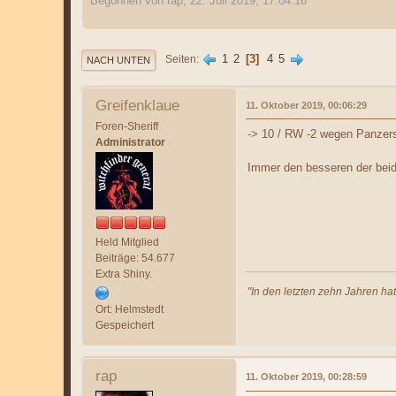
Begonnen von rap, 22. Juli 2019, 17:04:16
1
2
3
4
5
Seiten
NACH UNTEN
Greifenklaue
11. Oktober 2019, 00:06:29
Foren-Sheriff
-> 10 / RW -2 wegen Panzers
Administrator
Immer den besseren der beid
Held Mitglied
Beiträge: 54.677
Extra Shiny.
"In den letzten zehn Jahren ha
Ort: Helmstedt
Gespeichert
rap
11. Oktober 2019, 00:28:59